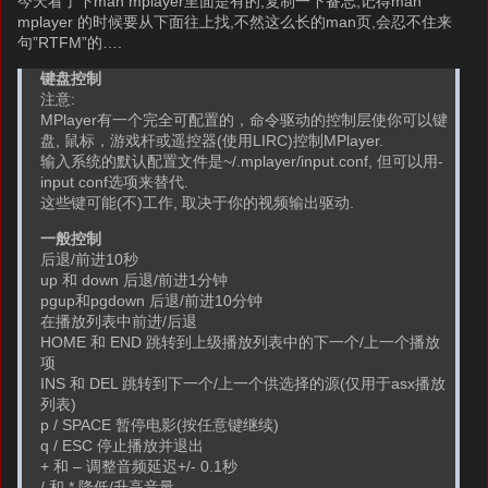
今天看了下man mplayer里面是有的,复制一下备忘,记得man
mplayer 的时候要从下面往上找,不然这么长的man页,会忍不住来
句”RTFM”的….
键盘控制
注意:
MPlayer有一个完全可配置的，命令驱动的控制层使你可以键
盘, 鼠标，游戏杆或遥控器(使用LIRC)控制MPlayer.
输入系统的默认配置文件是~/.mplayer/input.conf, 但可以用-
input conf选项来替代.
这些键可能(不)工作, 取决于你的视频输出驱动.
一般控制
后退/前进10秒
up 和 down 后退/前进1分钟
pgup和pgdown 后退/前进10分钟
在播放列表中前进/后退
HOME 和 END 跳转到上级播放列表中的下一个/上一个播放
项
INS 和 DEL 跳转到下一个/上一个供选择的源(仅用于asx播放
列表)
p / SPACE 暂停电影(按任意键继续)
q / ESC 停止播放并退出
+ 和 – 调整音频延迟+/- 0.1秒
/ 和 * 降低/升高音量