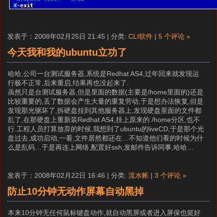
发表于：2008年02月25日 21:45 | 分类:
CLI软件
|
5 个评论 »
今天我和我的ubuntu立功了
哈哈,公司一台测试服务器,系统是Redhat AS4,过年回来就发现运
行极不正常,后来重启,结果再也没起来了.
虽然只是台测试服务器,但是里面的数据(主要是/home里面的)还是
比较重要的,丢了数据会产生大量的重复劳动,于是想办法恢复,但是
发现那光驱坏了,拆硬盘挂到其他服务器上,发现硬盘里面的文件都
乱了,在那硬盘上重新装Redhat AS4,挂上原来的 /home分区,也不
行.工程人员打算放弃的时候,我想到了ubuntu的liveCD,于是那个光
盘过去,成功启动,一看,文件居然都还在…不知道他们看的时候为什
么是乱码…于是再连上网络,配置好ssh,发邮件告诉同事,哈哈…
发表于：2008年02月22日 16:46 | 分类:
流水帐
|
3 个评论 »
防止10分钟无动作屏幕自动黑掉
本来10分钟无任何鼠标键盘动作,就自动黑屏或者进入屏保也挺好