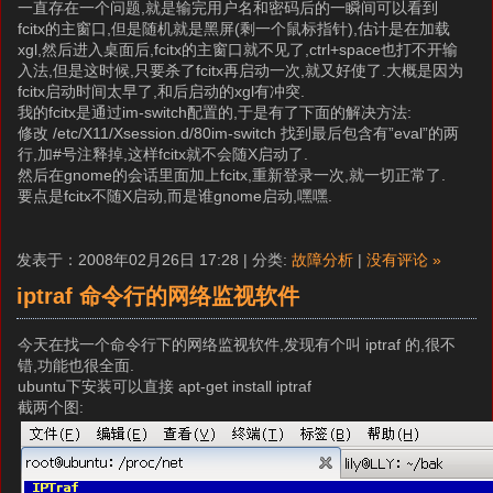
一直存在一个问题,就是输完用户名和密码后的一瞬间可以看到
fcitx的主窗口,但是随机就是黑屏(剩一个鼠标指针),估计是在加载
xgl,然后进入桌面后,fcitx的主窗口就不见了,ctrl+space也打不开输
入法,但是这时候,只要杀了fcitx再启动一次,就又好使了.大概是因为
fcitx启动时间太早了,和后启动的xgl有冲突.
我的fcitx是通过im-switch配置的,于是有了下面的解决方法:
修改 /etc/X11/Xsession.d/80im-switch 找到最后包含有”eval”的两
行,加#号注释掉,这样fcitx就不会随X启动了.
然后在gnome的会话里面加上fcitx,重新登录一次,就一切正常了.
要点是fcitx不随X启动,而是谁gnome启动,嘿嘿.
发表于：2008年02月26日 17:28 | 分类:
故障分析
|
没有评论 »
iptraf 命令行的网络监视软件
今天在找一个命令行下的网络监视软件,发现有个叫 iptraf 的,很不
错,功能也很全面.
ubuntu下安装可以直接 apt-get install iptraf
截两个图: