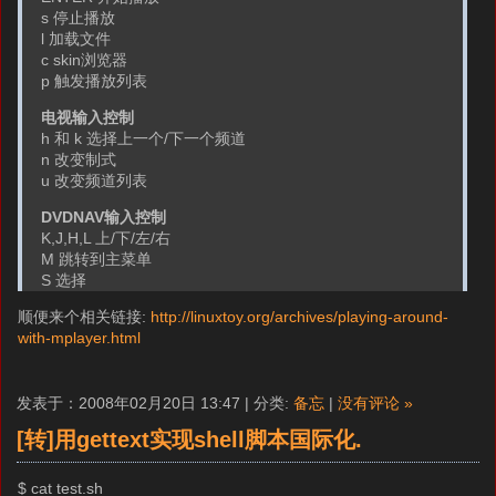
s 停止播放
l 加载文件
c skin浏览器
p 触发播放列表
电视输入控制
h 和 k 选择上一个/下一个频道
n 改变制式
u 改变频道列表
DVDNAV输入控制
K,J,H,L 上/下/左/右
M 跳转到主菜单
S 选择
顺便来个相关链接:
http://linuxtoy.org/archives/playing-around-
with-mplayer.html
发表于：2008年02月20日 13:47 | 分类:
备忘
|
没有评论 »
[转]用gettext实现shell脚本国际化.
$ cat test.sh