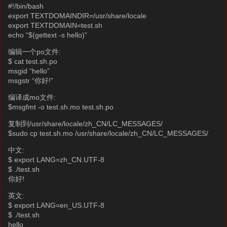
#!/bin/bash
export TEXTDOMAINDIR=/usr/share/locale
export TEXTDOMAIN=test.sh
echo “$(gettext -s hello)”
编辑一个po文件:
$ cat test.sh.po
msgid “hello”
msgstr “你好!”
编译成mo文件:
$msgfmt -o test.sh.mo test.sh.po
复制到/usr/share/locale/zh_CN/LC_MESSAGES/
$sudo cp test.sh.mo /usr/share/locale/zh_CN/LC_MESSAGES/
中文:
$ export LANG=zh_CN.UTF-8
$ ./test.sh
你好!
英文:
$ export LANG=en_US.UTF-8
$ ./test.sh
hello