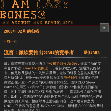
I am LAZY
bones?
AN ancient AND boring SITE
«
2008年 02月 的归档
« 前一页
流言：微软要推出GNU的竞争者——叫UNG
最近微软在非商业使用协议下
公布了部分源代码
，提出了新的专
利合作协议（
Red Hat的回应
），看起来微软对开源逐渐友好起
来。但是涉及微软的一则流言显示，微软的醉翁之意其实是要直
接对抗GNU。根据一位匿名微软员工在
电子邮件
上透露的信息，
微软正在开发一个完全与GUN兼容的框架。微软CEO Steve
Ballmer在周五（2月23日）声称他们要让Unix恢复到往日的荣
耀，同时又能让微软完成对欧盟的承诺——提高软件之间的互用
性。Ballmer强调微软的新策略是要向包括Unix粉丝在内的用户提
供完整的工具包。根据邮件上泄漏的内容，这个项目称之为
UNG，它代表的意思是UNG’s not GNU，预计将在2009年晚些时
候发布（这是恶搞么？）。