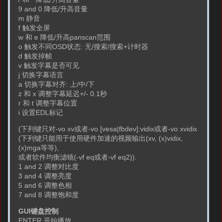
9 and 0 降低/升高音量
m 静音
f 触发全屏
w 和 e 降低/升高panscan范围
o 触发不同OSD状态: 无/搜索/搜索+计时器
d 触发掉帧
v 触发字幕是否可见
j 切换字幕语言
a 切换字幕对齐: 上/中/下
z 和 x 调整字幕延迟+/- 0.1秒
r 和 t 调整字幕位置
i 设置EDL标记
(下列键只对-vo xv或者-vo [vesa|fbdev]:vidix或者-vo xvidix
(下列键只能用于使用硬件加速的视频输出(xv, (x)vidix,
(x)mga等等),
或者软件均衡滤镜(-vf eq或者-vf eq2)).
1 and 2 调整对比度
3 and 4 调整亮度
5 and 6 调整色相
7 and 8 调整饱和度
GUI键盘控制
ENTER 开始播放