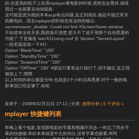
的.但是我的机子上在用mplayer看电影的时候,居然也会黑掉,搞得
我过一会就要去动动鼠标.
这可能是因为我的本本acpi有点问题,反正到现在,都还不能正常关
机断电的…而且mplayer的时候也有这样的输出:
xscreensaver_disable: Could not find XScreenSaver window.
不知道有没有关系,既然搞不清楚,那大不了就不用那个自动黑屏的
功能了,于是修改 /etc/X11/xorg.conf 在 Section “ServerLayout”
一段里面添加一下4行:
Option “BlankTime” “180”
Option “StandbyTime” “180”
Option “SuspendTime” “180”
Option “OffTime” “180” #据说只要有这行就行了,但不确定,反正我
都加上了,嘿嘿.
以上时间的单位都是分钟,也就是3个小时后再黑屏,对于一般的电
影来说已经足够了,哈哈.
发表于：2008年02月21日 17:12 | 分类:
故障分析
|
5 个评论 »
mplayer 快捷键列表
昨晚上看个电影,发现那电影的字幕和视频不同步,一时忘了同步字
幕的快捷键,幸好本来就是中文的对白,没有字幕也能看,呵呵.