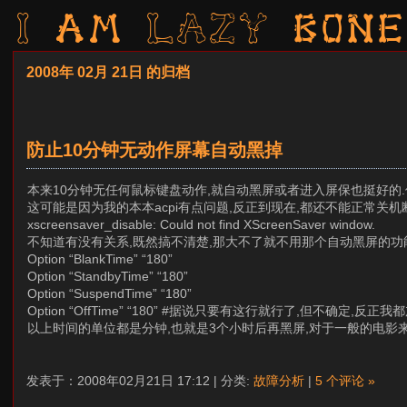
I am LAZY bone
2008年 02月 21日 的归档
防止10分钟无动作屏幕自动黑掉
本来10分钟无任何鼠标键盘动作,就自动黑屏或者进入屏保也挺好的.但
这可能是因为我的本本acpi有点问题,反正到现在,都还不能正常关机断
xscreensaver_disable: Could not find XScreenSaver window.
不知道有没有关系,既然搞不清楚,那大不了就不用那个自动黑屏的功能了,于是修改 /et
Option “BlankTime” “180”
Option “StandbyTime” “180”
Option “SuspendTime” “180”
Option “OffTime” “180” #据说只要有这行就行了,但不确定,反正我
以上时间的单位都是分钟,也就是3个小时后再黑屏,对于一般的电影来
发表于：2008年02月21日 17:12 | 分类:
故障分析
|
5 个评论 »