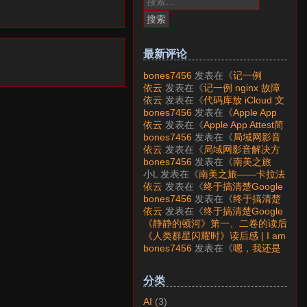
索：
最新评论
bones7456
发表在《
记一例
nginx 故障分析
》
依云
发表在《
记一例 nginx 故障
分析
》
依云
发表在《
代码库放 iCloud 文
件夹会怎样？
》
bones7456
发表在《
Apple App
Attest简介
》
依云
发表在《
Apple App Attest简
介
》
bones7456
发表在《
局域网影音
解决方案——Jellyfin
》
依云
发表在《
局域网影音解决方
案——Jellyfin
》
bones7456
发表在《
南美之旅
——卡拉法特看莫雷诺大冰川
》
小L
发表在《
南美之旅——卡拉法
特看莫雷诺大冰川
》
依云
发表在《
终于搞清楚Google
账号的所属国家的逻辑了
》
bones7456
发表在《
终于搞清楚
Google账号的所属国家的逻辑
依云
发表在《
终于搞清楚Google
了
》
账号的所属国家的逻辑了
》
《静静的顿河》第一、二卷的读后
感 | I am LAZY bones?
发表在
《人类群星闪耀时》读后感 | I am
《
《人类群星闪耀时》读后感
》
LAZY bones?
发表在《
《显微镜
bones7456
发表在《
嗯，我还是
下的大明》读后感
》
喜欢下载mp3
》
分类
AI
(3)