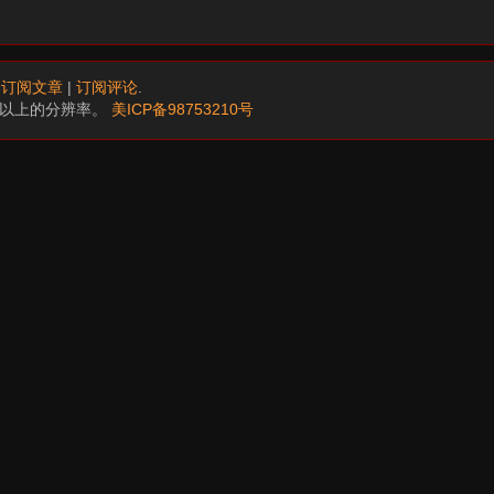
.
订阅文章
|
订阅评论
.
68以上的分辨率。
美ICP备98753210号