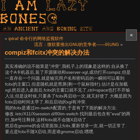
I am LAZY
bones?
AN ancient AND boring SITE
«
«
iptraf 命令行的网络监视软件
流言：微软要推出GNU的竞争者——叫UNG
»
compiz和fcitx冲突的解决办法
其实准确的说不能算是”冲突”,我机子上的现象是这样的:自从换了
这个A卡机器后,装了开源驱动和xserver-xgl,成功打开compiz,但是
一直存在一个问题,就是输完用户名和密码后的一瞬间可以看到
fcitx的主窗口,但是随机就是黑屏(剩一个鼠标指针),估计是在加载
xgl,然后进入桌面后,fcitx的主窗口就不见了,ctrl+space也打不开输
入法,但是这时候,只要杀了fcitx再启动一次,就又好使了.大概是因为
fcitx启动时间太早了,和后启动的xgl有冲突.
我的fcitx是通过im-switch配置的,于是有了下面的解决方法:
修改 /etc/X11/Xsession.d/80im-switch 找到最后包含有”eval”的两
行,加#号注释掉,这样fcitx就不会随X启动了.
然后在gnome的会话里面加上fcitx,重新登录一次,就一切正常了.
要点是fcitx不随X启动,而是谁gnome启动,嘿嘿.