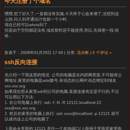
今天注册了个域名
嘿嘿,想了好久了,一直都没有实施,今天终于心血来潮了,没想到这
么快,问人到开通估计也就一个小时.
现在已经可以whois到了.
但是由于空间都还没有,域名暂时还不能使用,所以,先保密一段,哈
哈…
发表于：2008年01月29日 17:49 | 分类:
流水帐
|
6 个评论 »
ssh反向连接
先介绍一下我这里的情况: 公司的电脑是在内部网里面,不可能有公
网地址;家里的电脑是adsl拨号,有动态的公网IP,动态绑定到域名
xxx.xxx.org
如果现在想从家里ssh到公司的电脑,直接连接肯定是不行的,不过
可以用以下方法:
1. 在公司电脑上执行: ssh -f -N -R 12121:localhost:22
xxx@xxx.xxx.org
2. 然后在家里的电脑上执行: ssh xxxx@localhost -p 12121 就可
以成功连上公司的电脑了.
上面命令里面的 12121 是任一个本地端口(上面例子里面是家里电