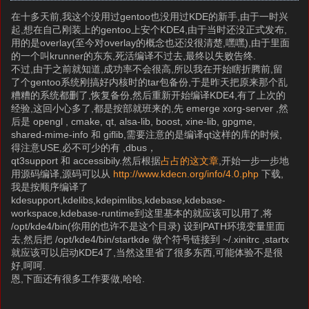
在十多天前,我这个没用过gentoo也没用过KDE的新手,由于一时兴
起,想在自己刚装上的gentoo上安个KDE4,由于当时还没正式发布,
用的是overlay(至今对overlay的概念也还没很清楚,嘿嘿),由于里面
的一个叫krunner的东东,死活编译不过去,最终以失败告终.
不过,由于之前就知道,成功率不会很高,所以我在开始瞎折腾前,留
了个gentoo系统刚搞好内核时的tar包备份,于是昨天把原来那个乱
糟糟的系统都删了,恢复备份,然后重新开始编译KDE4,有了上次的
经验,这回小心多了,都是按部就班来的,先 emerge xorg-server ,然
后是 opengl , cmake, qt, alsa-lib, boost, xine-lib, gpgme,
shared-mime-info 和 giflib,需要注意的是编译qt这样的库的时候,
得注意USE,必不可少的有 ,dbus，
qt3support 和 accessibily.然后根据
占占的这文章
,开始一步一步地
用源码编译,源码可以从
http://www.kdecn.org/info/4.0.php
下载,
我是按顺序编译了
kdesupport,kdelibs,kdepimlibs,kdebase,kdebase-
workspace,kdebase-runtime到这里基本的就应该可以用了,将
/opt/kde4/bin(你用的也许不是这个目录) 设到PATH环境变量里面
去,然后把 /opt/kde4/bin/startkde 做个符号链接到 ~/.xinitrc ,startx
就应该可以启动KDE4了,当然这里省了很多东西,可能体验不是很
好,呵呵.
恩,下面还有很多工作要做,哈哈.