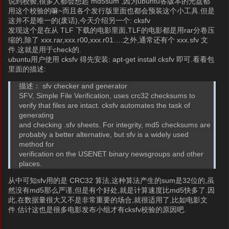
说到校验,很多人都会想起 md5sum ,因为ubuntu各版本的光盘都
用这个校验的嘛~而且各个发行版里面也都会预装这个小工具.但是
这并不是唯一的(废话),今天介绍另一个: cksfv
发现这个是在从 TLF 下载的电影里面,TLF的电影都是用rar分卷压
缩的,除了 xxx.rar,xxx.r00,xxx.r01….之外,通常还有个 xxx.sfv 文
件.这就是用于check的.
ubuntu用户使用 cksfv 得先安装: apt-get install cksfv 即可.看看包
里面的描述:
描述： sfv checker and generator
SFV, Simple File Verification, uses crc32 checksums to
verify that files are intact. cksfv automates the task of
generating
and checking .sfv sheets. For integrity, md5 checksums are
probably a better alternative, but sfv is a widely used
method for
verification on the USENET binary newsgroups and other
places.
从中可知sfv用的是 CRC32 算法,这种算法产生的sum是32位的,虽
然没有md5那么严谨,但是有个好处,就是计算速度比md5快多了.因
此,在数据量很大又不是非常重要的场合,就很适用了,比如电影文
件.估计这也是很多电影发布小组才有cksfv校验的原因吧.