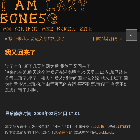
I am LAZY
bones?
AN ancient AND boring SITE
«
«
接下来几天要进入原始社会了
自助域名解析
»
我又回来了
过了个年,断了几天的网之后,我终于又回来了.
说来也辛苦,昨天这个时候还在湖南境内,今天早上10点,却已经在
公司上班了.坐了一夜火车后,都没时间回去洗个澡,就来上班了,因
为昨天本该上班的,但由于可恶的春运,买不到票,请假了,今天不好
意思再请了,呵呵.
最后修改时间: 2008年02月14日 17:01
本文章发表于： 2008年02月14日 17:01 | 所属分类：
流水帐
. | 您可以
在此
订
阅本文章的所有评论. | 您也可以
发表评论
, 或从您的网站
trackback
.