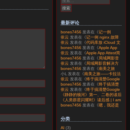
索：
最新评论
bones7456
发表在《
记一例
nginx 故障分析
》
依云
发表在《
记一例 nginx 故障
分析
》
依云
发表在《
代码库放 iCloud 文
件夹会怎样？
》
bones7456
发表在《
Apple App
Attest简介
》
依云
发表在《
Apple App Attest简
介
》
bones7456
发表在《
局域网影音
解决方案——Jellyfin
》
依云
发表在《
局域网影音解决方
案——Jellyfin
》
bones7456
发表在《
南美之旅
——卡拉法特看莫雷诺大冰川
》
小L
发表在《
南美之旅——卡拉法
特看莫雷诺大冰川
》
依云
发表在《
终于搞清楚Google
账号的所属国家的逻辑了
》
bones7456
发表在《
终于搞清楚
Google账号的所属国家的逻辑
依云
发表在《
终于搞清楚Google
了
》
账号的所属国家的逻辑了
》
《静静的顿河》第一、二卷的读后
感 | I am LAZY bones?
发表在
《人类群星闪耀时》读后感 | I am
《
《人类群星闪耀时》读后感
》
LAZY bones?
发表在《
《显微镜
bones7456
发表在《
嗯，我还是
下的大明》读后感
》
喜欢下载mp3
》
分类
AI
(3)