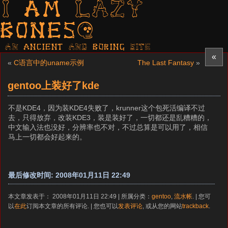
I am LAZY
bones?
AN ancient AND boring SITE
«
«
C语言中的uname示例
The Last Fantasy
»
gentoo上装好了kde
不是KDE4，因为装KDE4失败了，krunner这个包死活编译不过
去，只得放弃，改装KDE3，装是装好了，一切都还是乱糟糟的，
中文输入法也没好，分辨率也不对，不过总算是可以用了，相信
马上一切都会好起来的。
最后修改时间: 2008年01月11日 22:49
本文章发表于： 2008年01月11日 22:49 | 所属分类：
gentoo
,
流水帐
. | 您可
以
在此
订阅本文章的所有评论. | 您也可以
发表评论
, 或从您的网站
trackback
.