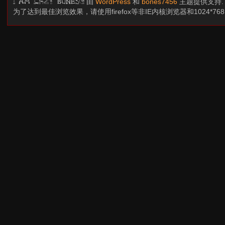
由
WordPress
和
bones7456
主题提供支持
I am LAZY bones?
为了达到最佳浏览效果，请使用firefox等非IE内核浏览器和1024*7