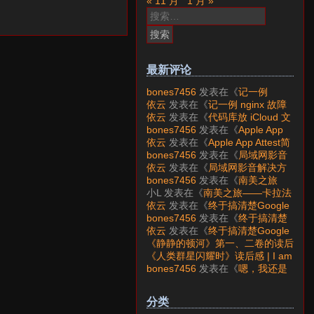
« 11 月
1 月 »
搜
索：
最新评论
bones7456
发表在《
记一例
nginx 故障分析
》
依云
发表在《
记一例 nginx 故障
分析
》
依云
发表在《
代码库放 iCloud 文
件夹会怎样？
》
bones7456
发表在《
Apple App
Attest简介
》
依云
发表在《
Apple App Attest简
介
》
bones7456
发表在《
局域网影音
解决方案——Jellyfin
》
依云
发表在《
局域网影音解决方
案——Jellyfin
》
bones7456
发表在《
南美之旅
——卡拉法特看莫雷诺大冰川
》
小L
发表在《
南美之旅——卡拉法
特看莫雷诺大冰川
》
依云
发表在《
终于搞清楚Google
账号的所属国家的逻辑了
》
bones7456
发表在《
终于搞清楚
Google账号的所属国家的逻辑
依云
发表在《
终于搞清楚Google
了
》
账号的所属国家的逻辑了
》
《静静的顿河》第一、二卷的读后
感 | I am LAZY bones?
发表在
《人类群星闪耀时》读后感 | I am
《
《人类群星闪耀时》读后感
》
LAZY bones?
发表在《
《显微镜
bones7456
发表在《
嗯，我还是
下的大明》读后感
》
喜欢下载mp3
》
分类