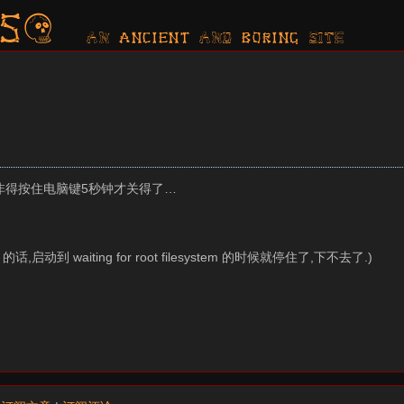
s?
AN ancient AND boring SITE
.非得按住电脑键5秒钟才关得了…
动到 waiting for root filesystem 的时候就停住了,下不去了.)