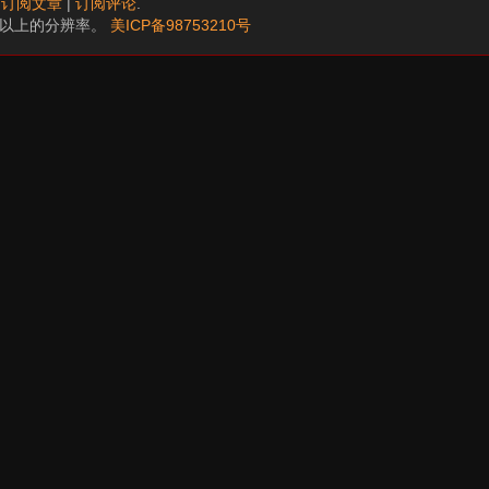
.
订阅文章
|
订阅评论
.
68以上的分辨率。
美ICP备98753210号