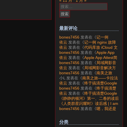
« 11 月
1 月 »
搜
索：
最新评论
bones7456
发表在《
记一例
nginx 故障分析
》
依云
发表在《
记一例 nginx 故障
分析
》
依云
发表在《
代码库放 iCloud 文
件夹会怎样？
》
bones7456
发表在《
Apple App
Attest简介
》
依云
发表在《
Apple App Attest简
介
》
bones7456
发表在《
局域网影音
解决方案——Jellyfin
》
依云
发表在《
局域网影音解决方
案——Jellyfin
》
bones7456
发表在《
南美之旅
——卡拉法特看莫雷诺大冰川
》
小L
发表在《
南美之旅——卡拉法
特看莫雷诺大冰川
》
依云
发表在《
终于搞清楚Google
账号的所属国家的逻辑了
》
bones7456
发表在《
终于搞清楚
Google账号的所属国家的逻辑
依云
发表在《
终于搞清楚Google
了
》
账号的所属国家的逻辑了
》
《静静的顿河》第一、二卷的读后
感 | I am LAZY bones?
发表在
《人类群星闪耀时》读后感 | I am
《
《人类群星闪耀时》读后感
》
LAZY bones?
发表在《
《显微镜
bones7456
发表在《
嗯，我还是
下的大明》读后感
》
喜欢下载mp3
》
分类