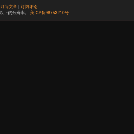
.
订阅文章
|
订阅评论
.
68以上的分辨率。
美ICP备98753210号