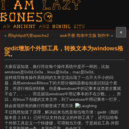
I am LAZY
bones?
AN ancient AND boring SITE
«
«
用lighttpd代替apache2
awk手册 简体中文版 制作中
»
gedit增加个外部工具，转换文本为windows格
式。
大家应该知道，换行符在每个操作系统中是不一样的，比如
windows是0x0d,0x0a，linux是0x0a，mac是0x0d。
这样就导致各操作系统间的文本交流出现了一点不大不小的问
题，虽然windows和linux下的大部分编辑器都会知道识别这个差
异，并进行相应的转换，但是像windows中的记事本这类老古董就
不会了。。。。而且据说windows中用记事本的不在少数。。。所
以，在linux下创建的文本文件，到了windows中用记事本一打开，
就会发现所有的换行符都变成了黑方块
不过既然知道了原理，解决起来当然是相当地方便：gedit（我的
版本是 2.18.1）已经可以支持自定义的外部工具了，还可以给每
个外部工具定义一个快捷键，可谓相当方便。于是就在工具-外部
工具里面新建一条：名字自己取，命令如下：