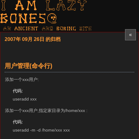
I am LAZY
bones?
AN ancient AND boring SITE
«
2007年 09月 26日 的归档
用户管理(命令行)
添加一个xxx用户:
代码:
useradd xxx
添加一个xxx用户,指定家目录为/home/xxx :
代码:
useradd -m -d /home/xxx xxx