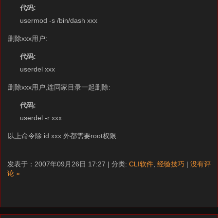
代码:
usermod -s /bin/dash xxx
删除xxx用户:
代码:
userdel xxx
删除xxx用户,连同家目录一起删除:
代码:
userdel -r xxx
以上命令除 id xxx 外都需要root权限.
发表于：2007年09月26日 17:27 | 分类:
CLI软件
,
经验技巧
|
没有评
论 »