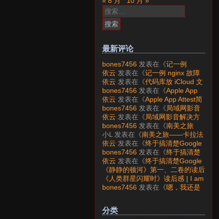
« 8 月
10 月 »
搜
索：
最新评论
bones7456
发表在《
记一例
nginx 故障分析
》
依云
发表在《
记一例 nginx 故障
分析
》
依云
发表在《
代码库放 iCloud 文
件夹会怎样？
》
bones7456
发表在《
Apple App
Attest简介
》
依云
发表在《
Apple App Attest简
介
》
bones7456
发表在《
局域网影音
解决方案——Jellyfin
》
依云
发表在《
局域网影音解决方
案——Jellyfin
》
bones7456
发表在《
南美之旅
——卡拉法特看莫雷诺大冰川
》
小L
发表在《
南美之旅——卡拉法
特看莫雷诺大冰川
》
依云
发表在《
终于搞清楚Google
账号的所属国家的逻辑了
》
bones7456
发表在《
终于搞清楚
Google账号的所属国家的逻辑
依云
发表在《
终于搞清楚Google
了
》
账号的所属国家的逻辑了
》
《静静的顿河》第一、二卷的读后
感 | I am LAZY bones?
发表在
《人类群星闪耀时》读后感 | I am
《
《人类群星闪耀时》读后感
》
LAZY bones?
发表在《
《显微镜
bones7456
发表在《
嗯，我还是
下的大明》读后感
》
喜欢下载mp3
》
分类