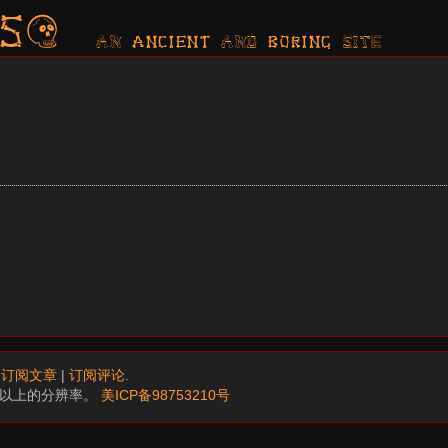
s?
AN ancient AND boring SITE
.
订阅文章
|
订阅评论
.
68以上的分辨率。
美ICP备98753210号