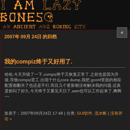
I am LAZY
bones?
AN ancient AND boring SITE
«
2007年 09月 24日 的归档
我的compiz终于又好用了.
哈哈,今天升级了一下,compiz终于又恢复正常了,之前也是因为升
级,导致compiz罢工.出现个什么core dump,我把.gconf里面的相应
配置都删关了也还是不行,而且几个更新都没有解决我的问题,还真
是郁闷了好久,今天终于又重见天日了,awn也可以工作起来了,爽啊
~~
发表于：2007年09月24日 17:48 | 分类:
GUI软件
,
流水帐
|
没有评
论 »