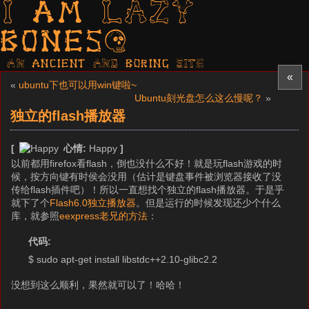
I am LAZY
bones?
AN ancient AND boring SITE
«
«
ubuntu下也可以用win键啦~
Ubuntu刻光盘怎么这么慢呢？
»
独立的flash播放器
[
心情:
Happy
]
以前都用firefox看flash，倒也没什么不好！就是玩flash游戏的时
候，按方向键有时侯会没用（估计是键盘事件被浏览器接收了没
传给flash插件吧）！所以一直想找个独立的flash播放器。于是乎
就下了个
Flash6.0独立播放器
。但是运行的时候发现还少个什么
库，就参照
eexpress老兄的方法
：
代码:
$ sudo apt-get install libstdc++2.10-glibc2.2
没想到这么顺利，果然就可以了！哈哈！