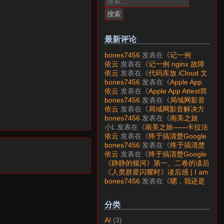
索：
最新评论
bones7456
发表在《
记一例
nginx 故障分析
》
依云
发表在《
记一例 nginx 故障
分析
》
依云
发表在《
代码库放 iCloud 文
件夹会怎样？
》
bones7456
发表在《
Apple App
Attest简介
》
依云
发表在《
Apple App Attest简
介
》
bones7456
发表在《
局域网影音
解决方案——Jellyfin
》
依云
发表在《
局域网影音解决方
案——Jellyfin
》
bones7456
发表在《
南美之旅
——卡拉法特看莫雷诺大冰川
》
小L
发表在《
南美之旅——卡拉法
特看莫雷诺大冰川
》
依云
发表在《
终于搞清楚Google
账号的所属国家的逻辑了
》
bones7456
发表在《
终于搞清楚
Google账号的所属国家的逻辑
依云
发表在《
终于搞清楚Google
了
》
账号的所属国家的逻辑了
》
《静静的顿河》第一、二卷的读后
感 | I am LAZY bones?
发表在
《人类群星闪耀时》读后感 | I am
《
《人类群星闪耀时》读后感
》
LAZY bones?
发表在《
《显微镜
bones7456
发表在《
嗯，我还是
下的大明》读后感
》
喜欢下载mp3
》
分类
AI
(3)