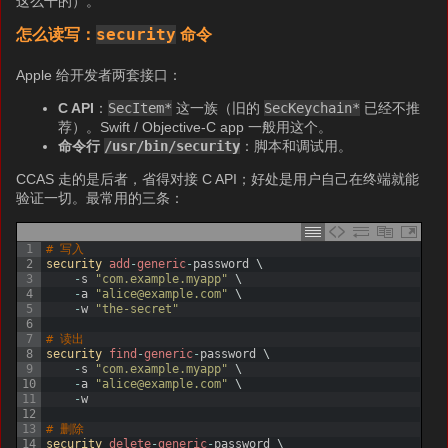
这么干的）。
security
怎么读写：
命令
Apple 给开发者两套接口：
C API
：
SecItem*
这一族（旧的
SecKeychain*
已经不推
荐）。Swift / Objective-C app 一般用这个。
命令行
/usr/bin/security
：脚本和调试用。
CCAS 走的是后者，省得对接 C API；好处是用户自己在终端就能
验证一切。最常用的三条：
1
# 写入
2
security 
add
-
generic
-
password
\
3
-
s
"com.example.myapp"
\
4
-
a
"alice@example.com"
\
5
-
w
"the-secret"
6
7
# 读出
8
security 
find
-
generic
-
password
\
9
-
s
"com.example.myapp"
\
10
-
a
"alice@example.com"
\
11
-
w
12
13
# 删除
14
security 
delete
-
generic
-
password
\