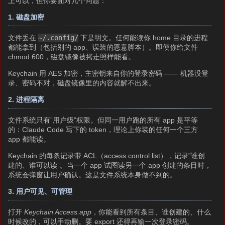
上可以，但你要面对几个问题：
1. 磁盘加密
文件丢在
~/.config/
下是明文。任何能读你 home 目录的进程
都能拿到（包括别的 app、误装的恶意脚本）。即便你给文件
chmod 600，磁盘镜像被拷走照样能看。
Keychain 用 AES 加密，主密钥来自你的登录密码 —— 机器没登
录、密码不对，磁盘镜像里的内容就解不出来。
2. 进程隔离
文件系统只有”用户级”权限。但同一用户跑的所有 app 是平等
的：Claude Code 写下的 token，理论上你装的任何一个三方
app 都能读。
Keychain 的每条记录带 ACL（access control list），记录”谁创
建的、谁可以读”。当一个 app 试图读另一个 app 创建的条目时，
系统会弹窗让用户确认。这是文件系统本身做不到的。
3. 用户可见、可管理
打开
Keychain Access.app
，你能看到所有条目、谁创建的、什么
时候改的，可以手动删。要 export 还得再输一次登录密码。