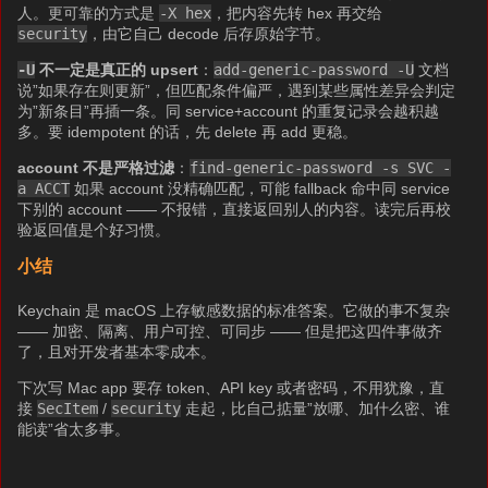
人。更可靠的方式是
-X hex
，把内容先转 hex 再交给
security
，由它自己 decode 后存原始字节。
-U
不一定是真正的 upsert
：
add-generic-password -U
文档
说”如果存在则更新”，但匹配条件偏严，遇到某些属性差异会判定
为”新条目”再插一条。同 service+account 的重复记录会越积越
多。要 idempotent 的话，先 delete 再 add 更稳。
account 不是严格过滤
：
find-generic-password -s SVC -
a ACCT
如果 account 没精确匹配，可能 fallback 命中同 service
下别的 account —— 不报错，直接返回别人的内容。读完后再校
验返回值是个好习惯。
小结
Keychain 是 macOS 上存敏感数据的标准答案。它做的事不复杂
—— 加密、隔离、用户可控、可同步 —— 但是把这四件事做齐
了，且对开发者基本零成本。
下次写 Mac app 要存 token、API key 或者密码，不用犹豫，直
接
SecItem
/
security
走起，比自己掂量”放哪、加什么密、谁
能读”省太多事。