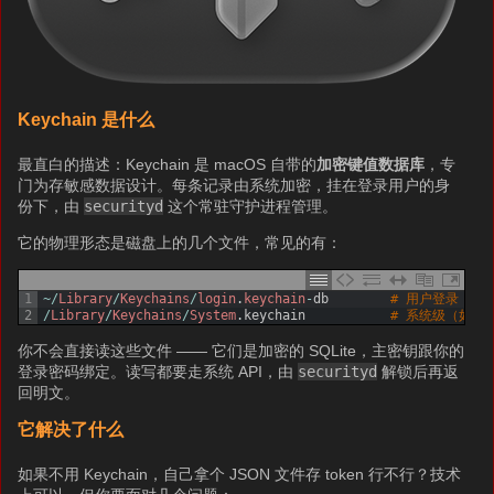
Keychain 是什么
最直白的描述：Keychain 是 macOS 自带的
加密键值数据库
，专
门为存敏感数据设计。每条记录由系统加密，挂在登录用户的身
份下，由
securityd
这个常驻守护进程管理。
它的物理形态是磁盘上的几个文件，常见的有：
1
~
/
Library
/
Keychains
/
login
.
keychain
-
db
# 用户登录 keyc
2
/
Library
/
Keychains
/
System
.
keychain
# 系统级（如 W
你不会直接读这些文件 —— 它们是加密的 SQLite，主密钥跟你的
登录密码绑定。读写都要走系统 API，由
securityd
解锁后再返
回明文。
它解决了什么
如果不用 Keychain，自己拿个 JSON 文件存 token 行不行？技术