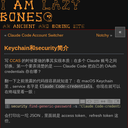
I am LAZY
bones?
AN ancient AND boring SITE
«
«
Claude Code Account Switcher
Notchy
»
Keychain和security简介
写
CCAS
的时候要做的事其实很本质：在多个 Claude 账号之间
切换。第一个要弄清楚的是 —— Claude Code 把自己的 OAuth
credentials 存在哪？
翻一下之前泄露的代码很容易就知道了：在 macOS Keychain
里，service 名字是
Claude Code-credentials
。你现在就可以
在终端里看一眼：
1
security 
find
-
generic
-
password
-
s
"Claude Code-credentials
会打印出一坨 JSON，里面就是 access token、refresh token 这
些。