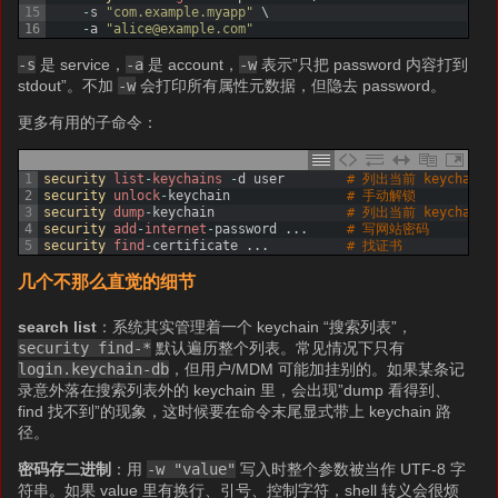
15
-
s
"com.example.myapp"
\
16
-
a
"alice@example.com"
-s
是 service，
-a
是 account，
-w
表示”只把 password 内容打到
stdout”。不加
-w
会打印所有属性元数据，但隐去 password。
更多有用的子命令：
1
security 
list
-
keychains
-
d
user
# 列出当前 keychain s
2
security 
unlock
-
keychain
# 手动解锁
3
security 
dump
-
keychain
# 列出当前 keychain
4
security 
add
-
internet
-
password
.
.
.
# 写网站密码
5
security 
find
-
certificate
.
.
.
# 找证书
几个不那么直觉的细节
search list
：系统其实管理着一个 keychain “搜索列表”，
security find-*
默认遍历整个列表。常见情况下只有
login.keychain-db
，但用户/MDM 可能加挂别的。如果某条记
录意外落在搜索列表外的 keychain 里，会出现”dump 看得到、
find 找不到”的现象，这时候要在命令末尾显式带上 keychain 路
径。
密码存二进制
：用
-w "value"
写入时整个参数被当作 UTF-8 字
符串。如果 value 里有换行、引号、控制字符，shell 转义会很烦