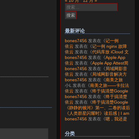
« 10 月
12 月 »
搜
索：
最新评论
bones7456
发表在《
记一例
nginx 故障分析
》
依云
发表在《
记一例 nginx 故障
分析
》
依云
发表在《
代码库放 iCloud 文
件夹会怎样？
》
bones7456
发表在《
Apple App
Attest简介
》
依云
发表在《
Apple App Attest简
介
》
bones7456
发表在《
局域网影音
解决方案——Jellyfin
》
依云
发表在《
局域网影音解决方
案——Jellyfin
》
bones7456
发表在《
南美之旅
——卡拉法特看莫雷诺大冰川
》
小L
发表在《
南美之旅——卡拉法
特看莫雷诺大冰川
》
依云
发表在《
终于搞清楚Google
账号的所属国家的逻辑了
》
bones7456
发表在《
终于搞清楚
Google账号的所属国家的逻辑
依云
发表在《
终于搞清楚Google
了
》
账号的所属国家的逻辑了
》
《静静的顿河》第一、二卷的读后
感 | I am LAZY bones?
发表在
《人类群星闪耀时》读后感 | I am
《
《人类群星闪耀时》读后感
》
LAZY bones?
发表在《
《显微镜
bones7456
发表在《
嗯，我还是
下的大明》读后感
》
喜欢下载mp3
》
分类