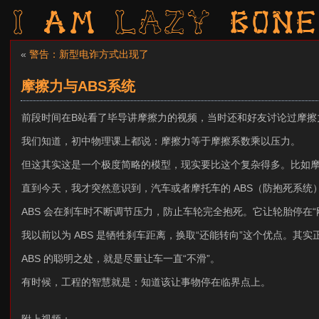
I am LAZY bone
«
警告：新型电诈方式出现了
摩擦力与ABS系统
前段时间在B站看了毕导讲摩擦力的视频，当时还和好友讨论过摩擦
我们知道，初中物理课上都说：摩擦力等于摩擦系数乘以压力。
但这其实这是一个极度简略的模型，现实要比这个复杂得多。比如
直到今天，我才突然意识到，汽车或者摩托车的 ABS（防抱死系统
ABS 会在刹车时不断调节压力，防止车轮完全抱死。它让轮胎停在
我以前以为 ABS 是牺牲刹车距离，换取“还能转向”这个优点。
ABS 的聪明之处，就是尽量让车一直“不滑”。
有时候，工程的智慧就是：知道该让事物停在临界点上。