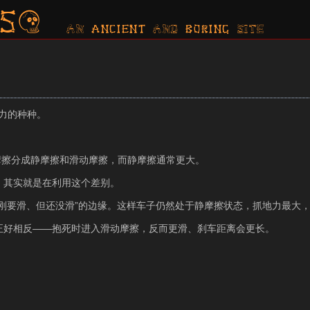
s?
AN ancient AND boring SITE
力的种种。
摩擦分成静摩擦和滑动摩擦，而静摩擦通常更大。
）其实就是在利用这个差别。
“刚要滑、但还没滑”的边缘。这样车子仍然处于静摩擦状态，抓地力最大
其实正好相反——抱死时进入滑动摩擦，反而更滑、刹车距离会更长。