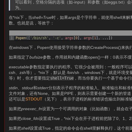
可以看到，空格分隔的选项（如-input）和参数（如eggs.t
为。
在*nix下，当
shell=True
时，如果
args
是个字符串，就使用shell来
数。也就是说，等效于：
1
Popen
(
[
'/bin/sh'
,
'-c'
,
args
[
0
]
,
args
[
1
]
,
.
.
.
]
)
在windows下，Popen使用接受字符串参数的CreateProcess()
如果指定了
bufsize
参数，作用就和内建函数open()一样：0表示
executable
参数指定要执行的程序。它很少会被用到：一般程序可
csh、zsh等）。*nix下，默认是 /bin/sh ，windows下，就是环境变
等）时，你才需要指定
shell=True
，而当你要执行一个基于命令行
stdin
、
stdout
和
stderr
分别表示子程序的标准输入、标准输出和标准
文件对象，还有None。如果是PIPE，则表示需要创建一个新的
还可以是
STDOUT
（见下），表示子进程的标准错误也输出到标准
如果把
preexec_fn
设置为一个可调用的对象（比如函数），就会在子进
如果把
close_fds
设置成True，*nix下会在开子进程前把除了0、1
如果把
shell
设置成True，指定的命令会在shell里解释执行，这个