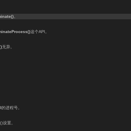
minate()
。
minateProcess()
这个API。
()
无异。
ll的进程号。
e()设置。