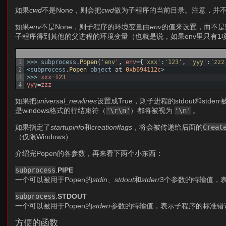
如果
cwd
不是None，则会把
cwd
做为子程序的当前目录。注意，并
如果
env
不是None，则子程序的环境变量由
env
的值来设置，而不是
子程序得到其他的父进程的环境变量（也就是说，如果env里只有1
1
>>>
subprocess
.
Popen
(
'env'
,
env
=
{
'xxx'
:
'123'
,
'yyy'
:
'zzz
2
<
subprocess
.
Popen 
object
at
0xb694112c
>
3
>>>
xxx
=
123
4
yyy
=
zzz
如果把
universal_newlines
设置成True，则子进程的stdout和std
是windows格式的行结束符（
'\r\n'
）都将被视为
'\n'
。
如果指定了
startupinfo
和
creationflags
，将会被传递给后面的
Creat
（仅限Windows）
介绍完Popen的各参数，再来看下两个小东西：
subprocess
.
PIPE
一个可以被用于Popen的
stdin
、
stdout
和
stderr
3个参数的特输值，
subprocess
.
STDOUT
一个可以被用于Popen的
stderr
参数的特输值，表示子程序的标准错
方便的函数