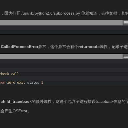
usr/lib/python2.6/subprocess.py 你就知道，去掉文档，
出
CalledProcessError
异常，这个异常会有个
returncode
属性，记录子进
check_call
non
-
zero 
exit 
status
1
叫
child_traceback
的额外属性，这是个包含子进程错误traceback信息的
产生OSError。