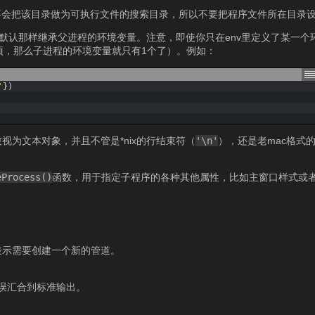
不会把该目录做为可执行文件的搜索目录，所以不要把程序文件所在目录
默认那样继承父进程的环境变量。注意，即使你只在env里定义了某一个
项，那么子进程的环境变量就只有1个了）。例如：
'
}
)
err被视为文本对象，并且不管是*nix的行结束符（
'\n'
），还是老mac格式
eProcess()
函数，用于指定子程序的各种其他属性，比如主窗口样式或
表示需要创建一个新的管道。
误汇合到标准输出。