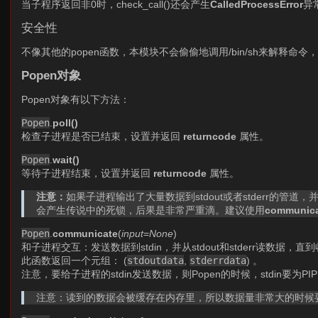
当子程序返回非0时，check_call()还会产生
CalledProcessError
异
安全性
不像其他的popen函数，本模块不会偷偷地调用/bin/sh来解
Popen对象
Popen对象有以下方法：
Popen
.
poll()
检查子进程是否已结束，设置并返回
returncode
属性。
Popen
.
wait()
等待子进程结束，设置并返回
returncode
属性。
注意：
如果子进程输出了大量数据到stdout或者stderr的管
会产生传说中的死锁，后果是非常严重滴。建议使用
communica
Popen
.
communicate
(
input
=
None
)
和子进程交互：发送数据到stdin，并从stdout和stderr读数据
此函数返回一个元组： (
stdoutdata
,
stderrdata
) 。
注意，要给子进程的stdin发送数据，则Popen的时候，stdin要为PIP
注意：读到的数据会被缓存在内存里，所以数据量非常大的时候