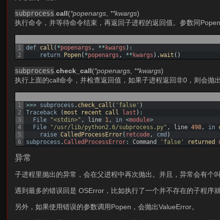
subprocess
.
call
(
*popenargs
,
**kwargs
)
执行命令，并等待命令结束，再返回子进程的返回值。参数同Popen，因为打开 /
1
def
call
(
*
popenargs
,
*
*
kwargs
)
:
2
return
Popen
(
*
popenargs
,
*
*
kwargs
)
.
wait
(
)
subprocess
.
check_call
(
*popenargs
,
**kwargs
)
执行上面的call命令，并检查返回值，如果子进程返回非0，则会抛
1
>>>
subprocess
.
check_call
(
'false'
)
2
Traceback
(
most 
recent 
call 
last
)
:
3
File
"<stdin>"
,
line
1
,
in
<
module
>
4
File
"/usr/lib/python2.6/subprocess.py"
,
line
498
,
in
5
raise
CalledProcessError
(
retcode
,
cmd
)
6
subprocess
.
CalledProcessError
:
Command
'false'
returned 
异常
子进程里抛出的异常，会在父进程中再次抛出。并且，异常会有个
遇到最多的错误回是 OSError，比如执行了一个并不存在的子程序就会
另外，如果使用错误的参数调用Popen，会抛出ValueError。