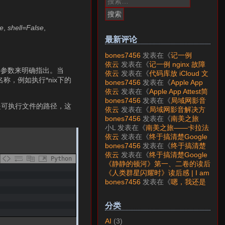
索：
se
,
shell=False
,
最新评论
bones7456
发表在《
记一例
nginx 故障分析
》
依云
发表在《
记一例 nginx 故障
e
参数来明确指出。当
分析
》
依云
发表在《
代码库放 iCloud 文
称，例如执行*nix下的
件夹会怎样？
》
bones7456
发表在《
Apple App
Attest简介
》
依云
发表在《
Apple App Attest简
介
》
bones7456
发表在《
局域网影音
是可执行文件的路径，这
解决方案——Jellyfin
》
依云
发表在《
局域网影音解决方
案——Jellyfin
》
bones7456
发表在《
南美之旅
——卡拉法特看莫雷诺大冰川
》
小L
发表在《
南美之旅——卡拉法
特看莫雷诺大冰川
》
依云
发表在《
终于搞清楚Google
账号的所属国家的逻辑了
》
bones7456
发表在《
终于搞清楚
Google账号的所属国家的逻辑
依云
发表在《
终于搞清楚Google
Python
了
》
账号的所属国家的逻辑了
》
《静静的顿河》第一、二卷的读后
感 | I am LAZY bones?
发表在
《人类群星闪耀时》读后感 | I am
《
《人类群星闪耀时》读后感
》
LAZY bones?
发表在《
《显微镜
bones7456
发表在《
嗯，我还是
下的大明》读后感
》
喜欢下载mp3
》
分类
AI
(3)