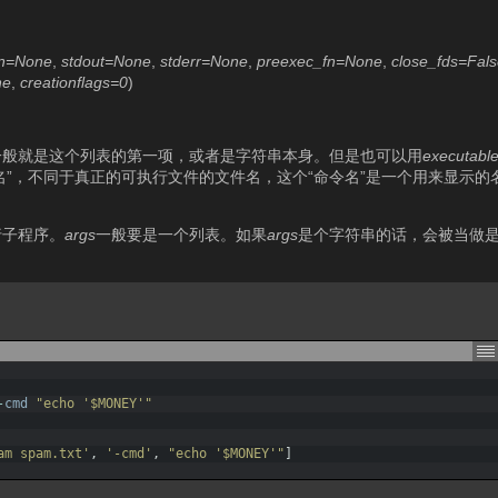
in=None
,
stdout=None
,
stderr=None
,
preexec_fn=None
,
close_fds=Fal
ne
,
creationflags=0
)
一般就是这个列表的第一项，或者是字符串本身。但是也可以用
executabl
”，不同于真正的可执行文件的文件名，这个“命令名”是一个用来显示的名
行子程序。
args
一般要是一个列表。如果
args
是个字符串的话，会被当做
-
cmd
"echo '$MONEY'"
am spam.txt'
,
'-cmd'
,
"echo '$MONEY'"
]