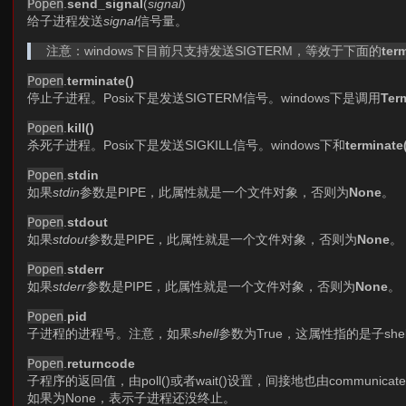
Popen
.
send_signal
(
signal
)
给子进程发送
signal
信号量。
注意：windows下目前只支持发送SIGTERM，等效于下面的
ter
Popen
.
terminate()
停止子进程。Posix下是发送SIGTERM信号。windows下是调用
Ter
Popen
.
kill()
杀死子进程。Posix下是发送SIGKILL信号。windows下和
terminate
Popen
.
stdin
如果
stdin
参数是PIPE，此属性就是一个文件对象，否则为
None
。
Popen
.
stdout
如果
stdout
参数是PIPE，此属性就是一个文件对象，否则为
None
。
Popen
.
stderr
如果
stderr
参数是PIPE，此属性就是一个文件对象，否则为
None
。
Popen
.
pid
子进程的进程号。注意，如果
shell
参数为True，这属性指的是子she
Popen
.
returncode
子程序的返回值，由poll()或者wait()设置，间接地也由communicat
如果为None，表示子进程还没终止。