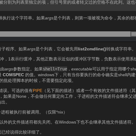
xt）会被分割为列表里独立的项，但引号里的或者转义过的空格不在此列。这也有
解释执行这个字符串。如果
args
是个列表，则第一项被视为命令，其余的都视为
来执行子程序。如果
args
是个列表，它会被先用
list2cmdline()
转换成字符串
不缓冲，1表示行缓冲，其他正数表示近似的缓冲区字节数，负数表示使用系
以由
args
参数指定。如果
shell=True
，
executable
可以用于指定用哪个she
量
COMSPEC
的值。windows下，只有当你要执行的命令确实是shell内
的批处理脚本的时候，不需要指定此项。
错误。可选的值有
PIPE
（见下面的描述）或者一个有效的文件描述符（其
管道，如果是None，不会做任何重定向工作，子进程的文件描述符会继承父
输出。
程被执行前被调用。（仅限*nix）
、2以外的文件描述符都先关闭。在Windows下也不会继承其他文件描述符。
前面已经说得比较详细了。