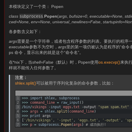
本模块定义了一个类： Popen
class
subprocess
.
Popen
(
args
,
bufsize=0
,
executable=None
,
std
cwd=None
,
env=None
,
universal_newlines=False
,
startupinfo=No
各参数含义如下：
args
需要是一个字符串，或者包含程序参数的列表。要执行的程序
executable
参数不为空时，
args
里的第一项仍被认为是程序的“命令名
ps 命令，显示出来的就是这个“命令名”。
在*nix下，当
shell=False
（默认）时，Popen使用
os.execvp()
来执
样就不能传入任何参数了。
注意：
shlex.split()
可以被用于序列化复杂的命令参数，比如：
1
>>>
import
shlex
,
subprocess
2
>>>
command_line
=
raw_input
(
)
3
/
bin
/
vikings
-
input
eggs
.
txt
-
output
"spam spam.txt"
4
>>>
args
=
shlex
.
split
(
command_line
)
5
>>>
print
args
6
[
'/bin/vikings'
,
'-input'
,
'eggs.txt'
,
'-output'
,
'sp
7
>>>
p
=
subprocess
.
Popen
(
args
)
# 成功执行!