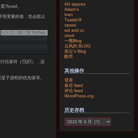
4G spaces
设置为
cwd
。
Adam's
Iven
环境变量的值，也会阻止
TualatriX
vpsee
wd and cc
Python
xiooli
一阁Blog
云风的 BLOG
依云's Blog
酷壳
的行结束符（
'\r'
），还
其他操作
者是子进程的优先级等。
登录
条目 feed
评论 feed
WordPress.org
历史存档