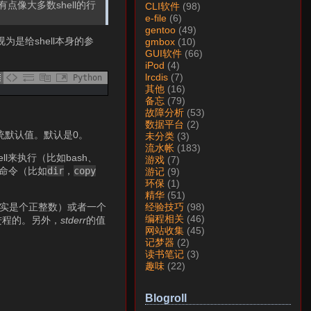
点像大多数shell的行
CLI软件
(98)
e-file
(6)
gentoo
(49)
是给shell本身的参
gmbox
(10)
GUI软件
(66)
iPod
(4)
lrcdis
(7)
Python
其他
(16)
备忘
(79)
。
故障分析
(53)
数据平台
(2)
统默认值。默认是0。
未分类
(3)
流水帐
(183)
ll来执行（比如bash、
游戏
(7)
建命令（比如
dir
，
copy
游记
(9)
环保
(1)
精华
(51)
实是个正整数）或者一个
经验技巧
(98)
编程相关
(46)
进程的。另外，
stderr
的值
网站收集
(45)
记梦器
(2)
读书笔记
(3)
趣味
(22)
Blogroll