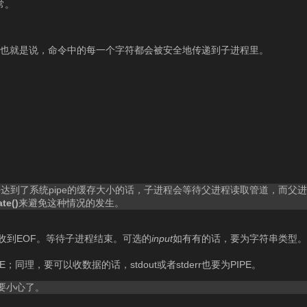
常。
释命令，也就是说，命令中的每一个字符都会被安全地传递到子进程里。
道，并达到了系统pipe的缓存大小的话，子进程会等待父进程读取管道，而父进
te()
来避免这种情况的发生。
，直到收到EOF。等待子进程结束。可选的
input
如有有的话，要为字符串类型
E；同理，要可以收数据的话，stdout或者stderr也要为PIPE。
要小心了。