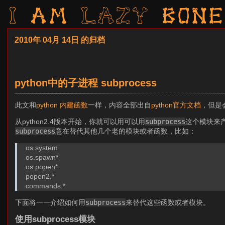
I am LAZY bone
2010年 04月 14日 的归档
python中的子进程 subprocess
此文和
python 内建函数
一样，内容全部出自
python官方文档
，但是
从python2.4版本开始，你就可以用可以用
subprocess
这个模块来
subprocess
意在替代其他几个老的模块或者函数，比如：
os.system
os.spawn*
os.popen*
popen2.*
commands.*
下面将一一介绍如何用
subprocess
来替代这些函数或者模块。
使用subprocess模块