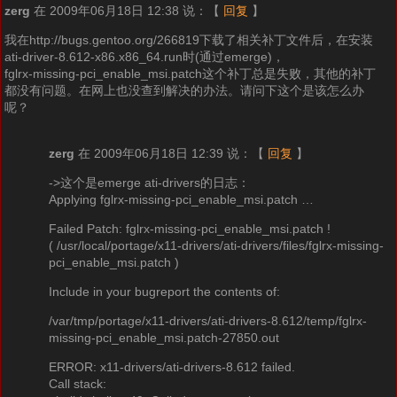
zerg
在 2009年06月18日 12:38 说：
【
回复
】
我在http://bugs.gentoo.org/266819下载了相关补丁文件后，在安装
ati-driver-8.612-x86.x86_64.run时(通过emerge)，
fglrx-missing-pci_enable_msi.patch这个补丁总是失败，其他的补丁
都没有问题。在网上也没查到解决的办法。请问下这个是该怎么办
呢？
zerg
在 2009年06月18日 12:39 说：
【
回复
】
->这个是emerge ati-drivers的日志：
Applying fglrx-missing-pci_enable_msi.patch …
Failed Patch: fglrx-missing-pci_enable_msi.patch !
( /usr/local/portage/x11-drivers/ati-drivers/files/fglrx-missing-
pci_enable_msi.patch )
Include in your bugreport the contents of:
/var/tmp/portage/x11-drivers/ati-drivers-8.612/temp/fglrx-
missing-pci_enable_msi.patch-27850.out
ERROR: x11-drivers/ati-drivers-8.612 failed.
Call stack: