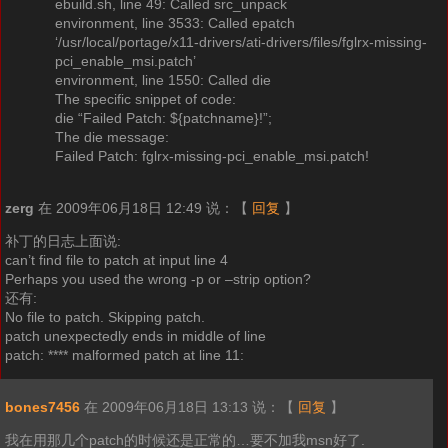
ebuild.sh, line 49: Called src_unpack
environment, line 3533: Called epatch
‘/usr/local/portage/x11-drivers/ati-drivers/files/fglrx-missing-
pci_enable_msi.patch’
environment, line 1550: Called die
The specific snippet of code:
die “Failed Patch: ${patchname}!”;
The die message:
Failed Patch: fglrx-missing-pci_enable_msi.patch!
zerg
在 2009年06月18日 12:49 说：
【
回复
】
补丁的日志上面说:
can’t find file to patch at input line 4
Perhaps you used the wrong -p or –strip option?
还有:
No file to patch. Skipping patch.
patch unexpectedly ends in middle of line
patch: **** malformed patch at line 11:
bones7456
在 2009年06月18日 13:13 说：
【
回复
】
我在用那几个patch的时候还是正常的…要不加我msn好了.