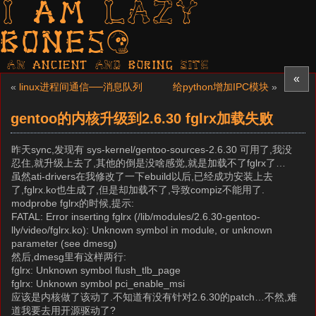
I am LAZY
bones?
AN ancient AND boring SITE
«
«
linux进程间通信──消息队列
给python增加IPC模块
»
gentoo的内核升级到2.6.30 fglrx加载失败
昨天sync,发现有 sys-kernel/gentoo-sources-2.6.30 可用了,我没
忍住,就升级上去了,其他的倒是没啥感觉,就是加载不了fglrx了…
虽然ati-drivers在我修改了一下ebuild以后,已经成功安装上去
了,fglrx.ko也生成了,但是却加载不了,导致compiz不能用了.
modprobe fglrx的时候,提示:
FATAL: Error inserting fglrx (/lib/modules/2.6.30-gentoo-
lly/video/fglrx.ko): Unknown symbol in module, or unknown
parameter (see dmesg)
然后,dmesg里有这样两行:
fglrx: Unknown symbol flush_tlb_page
fglrx: Unknown symbol pci_enable_msi
应该是内核做了该动了.不知道有没有针对2.6.30的patch…不然,难
道我要去用开源驱动了?