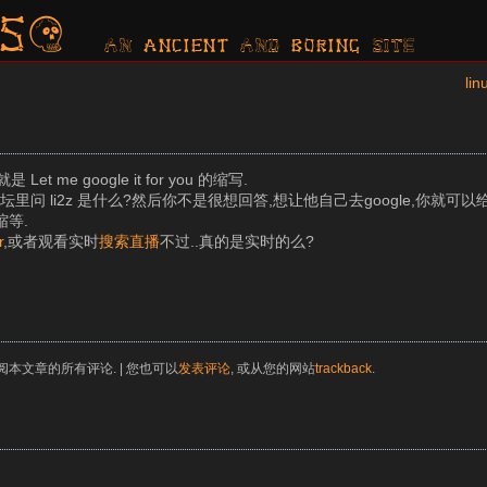
s?
AN ancient AND boring SITE
l
e google it for you 的缩写.
问 li2z 是什么?然后你不是很想回答,想让他自己去google,你就可以
缩等.
r
,或者观看实时
搜索直播
不过..真的是实时的么?
阅本文章的所有评论. | 您也可以
发表评论
, 或从您的网站
trackback
.