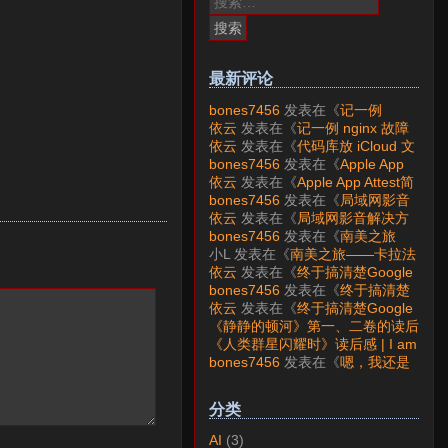
索：
最新评论
bones7456
发表在《
记一例
nginx 故障分析
》
依云
发表在《
记一例 nginx 故障
分析
》
依云
发表在《
代码库放 iCloud 文
件夹会怎样？
》
bones7456
发表在《
Apple App
Attest简介
》
依云
发表在《
Apple App Attest简
介
》
bones7456
发表在《
局域网影音
解决方案——Jellyfin
》
依云
发表在《
局域网影音解决方
案——Jellyfin
》
bones7456
发表在《
南美之旅
——卡拉法特看莫雷诺大冰川
》
小L
发表在《
南美之旅——卡拉法
特看莫雷诺大冰川
》
依云
发表在《
终于搞清楚Google
账号的所属国家的逻辑了
》
bones7456
发表在《
终于搞清楚
Google账号的所属国家的逻辑
依云
发表在《
终于搞清楚Google
了
》
账号的所属国家的逻辑了
》
《静静的顿河》第一、二卷的读后
感 | I am LAZY bones?
发表在
《人类群星闪耀时》读后感 | I am
《
《人类群星闪耀时》读后感
》
LAZY bones?
发表在《
《显微镜
bones7456
发表在《
嗯，我还是
下的大明》读后感
》
喜欢下载mp3
》
分类
AI
(3)