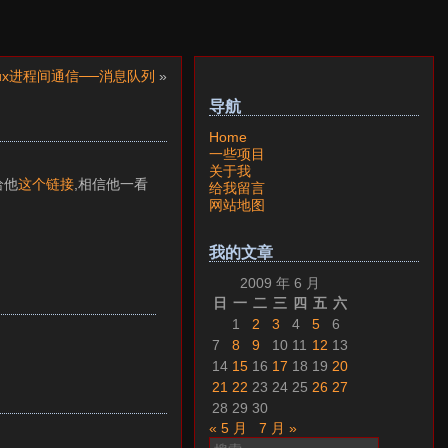
inux进程间通信──消息队列
»
导航
Home
一些项目
关于我
给他
这个链接
,相信他一看
给我留言
网站地图
我的文章
2009 年 6 月
日
一
二
三
四
五
六
1
2
3
4
5
6
7
8
9
10
11
12
13
14
15
16
17
18
19
20
21
22
23
24
25
26
27
28
29
30
« 5 月
7 月 »
搜