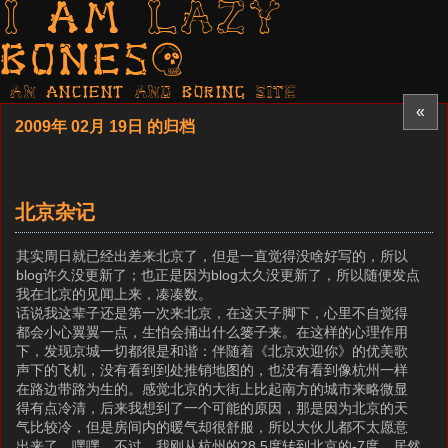
I am LAZY
bones?
AN ancient AND boring SITE
«
2009年 02月 19日 的归档
北京杂记
其实周日就已经出差来北京了，但是一直觉得没啥好写的，所以
blog许久没更新了；也正是因为blog太久没更新了，所以随便发点
我在北京的见闻上来，凑凑数。
话说我这辈子还是第一次来北京，在这天子脚下，心里不自觉得
都会小心翼翼一点，生怕会捅出什么篓子来。在这样的心理作用
下，发现京城一切都很是和谐：伴随着《北京欢迎你》的优美歌
声下的飞机，没有看到到处推销地图的，也没有看到像杭州一样
在路边带路为生的。感觉北京的大街上比起南方的城市来略微显
得有点冷清，后来我想到了一个可能的原因，那是因为北京的天
气比较冷，但是房间内的暖气却很舒服，所以大伙儿都不太愿意
出来了，嘿嘿。不过，我刚从杭州的28.5度转到北京的-7度，居然