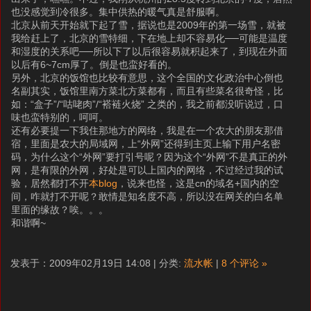
也没感觉到冷很多。集中供热的暖气真是舒服啊。
北京从前天开始就下起了雪，据说也是2009年的第一场雪，就被
我给赶上了，北京的雪特细，下在地上却不容易化──可能是温度
和湿度的关系吧──所以下了以后很容易就积起来了，到现在外面
以后有6~7cm厚了。倒是也蛮好看的。
另外，北京的饭馆也比较有意思，这个全国的文化政治中心倒也
名副其实，饭馆里南方菜北方菜都有，而且有些菜名很奇怪，比
如：“盒子”/“咕咾肉”/“褡裢火烧” 之类的，我之前都没听说过，口
味也蛮特别的，呵呵。
还有必要提一下我住那地方的网络，我是在一个农大的朋友那借
宿，里面是农大的局域网，上“外网”还得到主页上输下用户名密
码，为什么这个“外网”要打引号呢？因为这个“外网”不是真正的外
网，是有限的外网，好处是可以上国内的网络，不过经过我的试
验，居然都打不开
本blog
，说来也怪，这是cn的域名+国内的空
间，咋就打不开呢？敢情是知名度不高，所以没在网关的白名单
里面的缘故？唉。。。
和谐啊~
发表于：2009年02月19日 14:08 | 分类:
流水帐
|
8 个评论 »