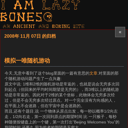
I am LAZY
bones?
AN ancient AND boring SITE
«
2008年 11月 07日 的归档
模拟一唯随机游动
今天,无意中看到了这个blog里面的一篇有意思的
文章
.对里面的那
个随机游动问题产生了一点兴趣:
原文中说: 1维和2维的随机游动是常返的，也就是说会无穷多次回
到起点（但回来的平均时间期望是无穷的），而3维以上的随机游
动是非常返的。因此对于2维的某个坐标，此物体会无穷多次经
过，但是不会无穷多次经过原点。对一个完全没有方向感的人，
在平面上不会迷路，但在宇宙中是会迷路的。
而且,还有个题目,说 一个物体从原点出发，每一秒以概率1/2向左
走，1/2向右走，第一次回到原点的期望时间 比 一只猴子，每秒
种随便按键盘上的一个键，第一次打出”Beijing Welcomes You”的
期望时间 还要久,因为前者的期望是无穷大.