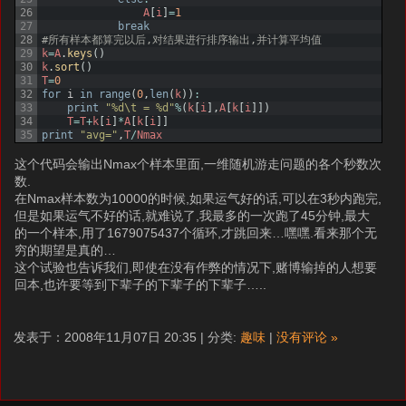
26
A
[
i
]
=
1
27
break
28
#所有样本都算完以后,对结果进行排序输出,并计算平均值
29
k
=
A
.
keys
(
)
30
k
.
sort
(
)
31
T
=
0
32
for
i
in
range
(
0
,
len
(
k
)
)
:
33
print
"%d\t = %d"
%
(
k
[
i
]
,
A
[
k
[
i
]
]
)
34
T
=
T
+
k
[
i
]
*
A
[
k
[
i
]
]
35
print
"avg="
,
T
/
Nmax
这个代码会输出Nmax个样本里面,一维随机游走问题的各个秒数次
数.
在Nmax样本数为10000的时候,如果运气好的话,可以在3秒内跑完,
但是如果运气不好的话,就难说了,我最多的一次跑了45分钟,最大
的一个样本,用了1679075437个循环,才跳回来…嘿嘿.看来那个无
穷的期望是真的…
这个试验也告诉我们,即使在没有作弊的情况下,赌博输掉的人想要
回本,也许要等到下辈子的下辈子的下辈子…..
发表于：2008年11月07日 20:35 | 分类:
趣味
|
没有评论 »