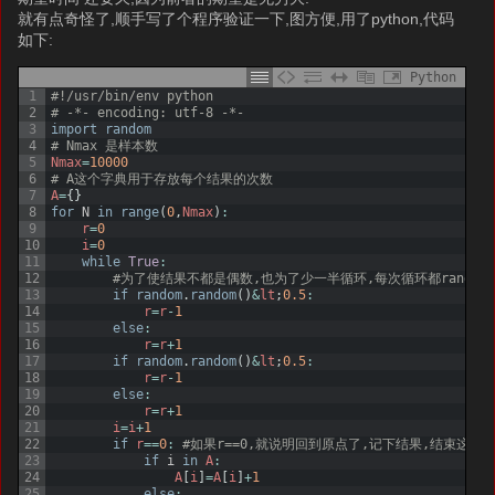
就有点奇怪了,顺手写了个程序验证一下,图方便,用了python,代码
如下:
Python
1
#!/usr/bin/env python
2
# -*- encoding: utf-8 -*-
3
import
random
4
# Nmax 是样本数
5
Nmax
=
10000
6
# A这个字典用于存放每个结果的次数
7
A
=
{
}
8
for
N
in
range
(
0
,
Nmax
)
:
9
r
=
0
10
i
=
0
11
while
True
:
12
#为了使结果不都是偶数,也为了少一半循环,每次循环都random
13
if
random
.
random
(
)
&
lt
;
0.5
:
14
r
=
r
-
1
15
else
:
16
r
=
r
+
1
17
if
random
.
random
(
)
&
lt
;
0.5
:
18
r
=
r
-
1
19
else
:
20
r
=
r
+
1
21
i
=
i
+
1
22
if
r
==
0
:
#如果r==0,就说明回到原点了,记下结果,结束这个
23
if
i
in
A
:
24
A
[
i
]
=
A
[
i
]
+
1
25
else
: