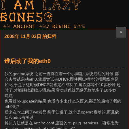
I am LAZY
bones?
AN ancient AND boring SITE
«
2008年 11月 03日 的归档
谁启动了我的eth0
我的gentoo系统,之前一直存在着一个小问题: 系统启动的时候,都
会去尝试启动eth0,然后尝试去DHCP,即使网口根本没插网线也是
如此,于是乎这时候DHCP就肯定不成功了,每次都等个10多秒钟,超
时了,才能继续后续步骤.结果启动过程就无缘无故地多了10多妙,
嘿嘿.
也看过rc-update的结果,也没有多出什么东西来.那是谁启动了我的
eth0呢?
后来在irc上问了wd老兄,终于知道了,这个是openrc启动的,而且貌
似和udev有关系.
解决方法就是在 /etc/rc.conf 里面的rc_plug_services一项修改为:
rc_plug_services=”!net.eth* !net.wlan*”