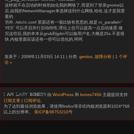
这样就不在启动的时候初始化我的网络了,而是到了登录gnome以
后,由我的NetworkManager来选择连到什么网络,哈哈,这才是我需
要的.
另外, /etc/rc.conf 里面还有一项比较有意思的,就是 rc_parallel=”
YES” 可以开启并行启动特性,理论上也可以提高一点启动速度.做
完这些后,我的本本从grub到gdm可以输用户名,大概是25s.不是很
快,内核里面应该还有一些可以优化的,呵呵.
发表于：2008年11月03日 14:11 | 分类:
gentoo
,
故障分析
|
1 个评
论 »
由
WordPress
和
bones7456
主题提供支持.
I am LAZY bones?
订阅文章
|
订阅评论
.
为了达到最佳浏览效果，请使用firefox等非IE内核浏览器和1024*768
以上的分辨率。
美ICP备98753210号