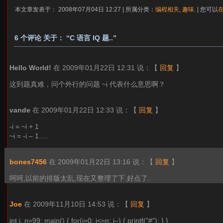
本文章发表于： 2008年07月04日 12:27 | 所属分类：
编程相关
,
趣味
. | 您可以
6 个评论 关于： “C 语言 IQ 题..”
Hello World!
在 2009年01月22日 12:31 说：
【
回复
】
这到题真难，问个外行的问题 ~i 代表什么意思啊？
vande
在 2009年01月22日 12:33 说：
【
回复
】
-i = ~i + 1
~i = -i – 1….
bones7456
在 2009年01月22日 13:16 说：
【
回复
】
呵呵,以前的排版太乱,现在又整理了下.好点了.
Joe
在 2009年11月10日 14:53 说：
【
回复
】
int i, n=99; main() { for(i=0; i<=n; i–) { printf("#"); } }