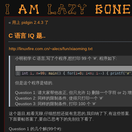
I am LAZY bone
«
用上 pidgin 2.4.3 了
C 语言 IQ 题..
http://linuxfire.com.cn/~alecs/fun/xiaoming.txt
小明初学 C 语言,写了个程序,想打印 99 个 ‘#’. 程序如下:
1
int
i
,
n
=
99
;
main
(
)
{
for
(
i
=
0
;
i
<
n
;
i
--
)
{
printf
(
"#"
但是这个程序是错的.
Question 1: 请大家帮他改正, 但只允许 1) 删除一个字符 or 2)
Question 2: 同样的限制条件, 使得只打印一个 ‘#’
Qeustion 3: 同样的限制条件, 打印 100 个 ‘#’
这个题目,粗看无聊,仔细想想还挺有意思的,我归纳了下,有这些答案.
下面要帖答案了,要自己思考下的先别往下看了.
Question 1 的几个解(99个#):