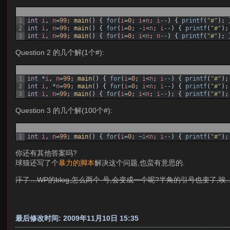
1
int
i
,
n
=
99
;
main
(
)
{
for
(
i
=
0
;
i
+
n
;
i
--
)
{
printf
(
"#"
)
;
2
int
i
,
n
=
99
;
main
(
)
{
for
(
i
=
0
;
-
i
<
n
;
i
--
)
{
printf
(
"#"
)
;
3
int
i
,
n
=
99
;
main
(
)
{
for
(
i
=
0
;
i
<
n
;
n
--
)
{
printf
(
"#"
)
;
Question 2 的几个解(1个#):
1
int
*
i
,
n
=
99
;
main
(
)
{
for
(
i
=
0
;
i
<
n
;
i
--
)
{
printf
(
"#"
)
;
2
int
i
,
*
n
=
99
;
main
(
)
{
for
(
i
=
0
;
i
<
n
;
i
--
)
{
printf
(
"#"
)
;
3
int
i
,
n
=
99
;
main
(
)
{
for
(
i
=
0
;
i
<
n
;
i
--
)
;
{
printf
(
"#"
)
;
Question 3 的几个解(100个#):
1
int
i
,
n
=
99
;
main
(
)
{
for
(
i
=
0
;
~
i
<
n
;
i
--
)
{
printf
(
"#"
)
;
你还有其他答案吗?
球猫还写了个
暴力的脚本
解决这个问题,也蛮有意思的.
汗了…WP的blog,怎么两个-号,会变成一个呢?半角的引号也变了,唉
最后修改时间: 2009年11月10日 15:35