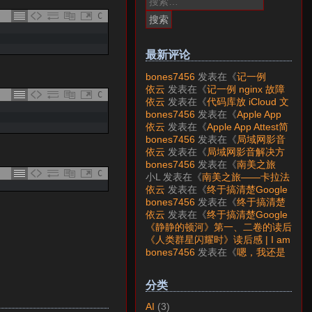
索：
C
最新评论
bones7456
发表在《
记一例
nginx 故障分析
》
依云
发表在《
记一例 nginx 故障
C
分析
》
依云
发表在《
代码库放 iCloud 文
件夹会怎样？
》
bones7456
发表在《
Apple App
Attest简介
》
依云
发表在《
Apple App Attest简
介
》
bones7456
发表在《
局域网影音
解决方案——Jellyfin
》
依云
发表在《
局域网影音解决方
案——Jellyfin
》
bones7456
发表在《
南美之旅
C
——卡拉法特看莫雷诺大冰川
》
小L
发表在《
南美之旅——卡拉法
特看莫雷诺大冰川
》
依云
发表在《
终于搞清楚Google
账号的所属国家的逻辑了
》
bones7456
发表在《
终于搞清楚
Google账号的所属国家的逻辑
依云
发表在《
终于搞清楚Google
了
》
账号的所属国家的逻辑了
》
《静静的顿河》第一、二卷的读后
感 | I am LAZY bones?
发表在
《人类群星闪耀时》读后感 | I am
《
《人类群星闪耀时》读后感
》
LAZY bones?
发表在《
《显微镜
bones7456
发表在《
嗯，我还是
下的大明》读后感
》
喜欢下载mp3
》
分类
AI
(3)