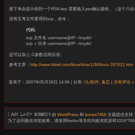
接下来会提示收到一个RSA key 需要输入yes确认接收。（这个
还有互考文件要用到scp，命令：
代码:
scp 文件名 username@IP:~/mydir/
scp -r 目录 username@IP:~/mydir/
还可以加上-C参数启用压缩。
参考文章：
http://www.lslnet.com/linux/dosc1/36/linux-267021.htm
发表于：2007年05月28日 14:06 | 分类:
CLI软件
,
备忘
|
没有评论 »
由
WordPress
和
bones7456
主题提供支持
I am LAZY bones?
为了达到最佳浏览效果，请使用firefox等非IE内核浏览器和1024*7