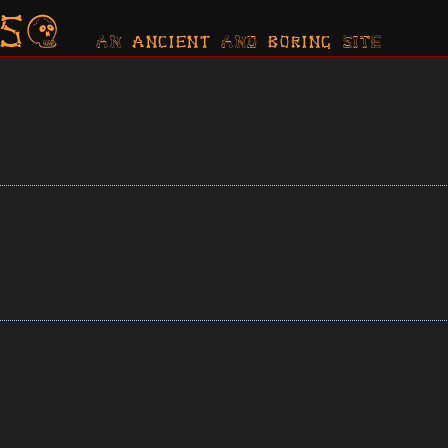
s?
AN ancient AND boring SITE