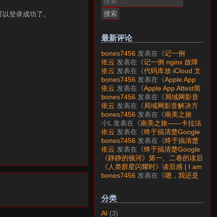
索：
就可以登录成功了。
最新评论
bones7456
发表在《
记一例
nginx 故障分析
》
依云
发表在《
记一例 nginx 故障
分析
》
依云
发表在《
代码库放 iCloud 文
件夹会怎样？
》
bones7456
发表在《
Apple App
Attest简介
》
依云
发表在《
Apple App Attest简
介
》
bones7456
发表在《
局域网影音
解决方案——Jellyfin
》
依云
发表在《
局域网影音解决方
案——Jellyfin
》
bones7456
发表在《
南美之旅
——卡拉法特看莫雷诺大冰川
》
小L
发表在《
南美之旅——卡拉法
特看莫雷诺大冰川
》
依云
发表在《
终于搞清楚Google
账号的所属国家的逻辑了
》
bones7456
发表在《
终于搞清楚
Google账号的所属国家的逻辑
依云
发表在《
终于搞清楚Google
了
》
账号的所属国家的逻辑了
》
《静静的顿河》第一、二卷的读后
感 | I am LAZY bones?
发表在
《人类群星闪耀时》读后感 | I am
《
《人类群星闪耀时》读后感
》
LAZY bones?
发表在《
《显微镜
bones7456
发表在《
嗯，我还是
下的大明》读后感
》
喜欢下载mp3
》
分类
AI
(3)