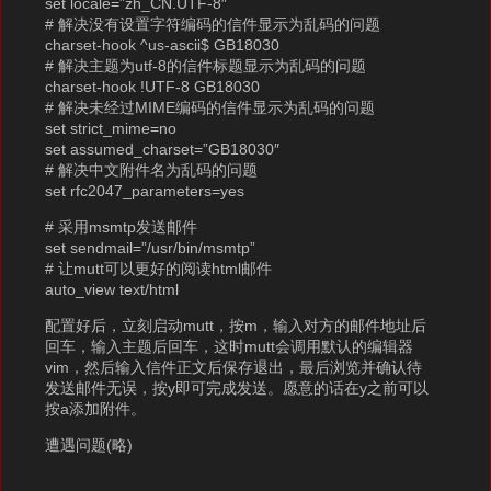
set locale=”zh_CN.UTF-8″
# 解决没有设置字符编码的信件显示为乱码的问题
charset-hook ^us-ascii$ GB18030
# 解决主题为utf-8的信件标题显示为乱码的问题
charset-hook !UTF-8 GB18030
# 解决未经过MIME编码的信件显示为乱码的问题
set strict_mime=no
set assumed_charset=”GB18030″
# 解决中文附件名为乱码的问题
set rfc2047_parameters=yes
# 采用msmtp发送邮件
set sendmail=”/usr/bin/msmtp”
# 让mutt可以更好的阅读html邮件
auto_view text/html
配置好后，立刻启动mutt，按m，输入对方的邮件地址后
回车，输入主题后回车，这时mutt会调用默认的编辑器
vim，然后输入信件正文后保存退出，最后浏览并确认待
发送邮件无误，按y即可完成发送。愿意的话在y之前可以
按a添加附件。
遭遇问题(略)