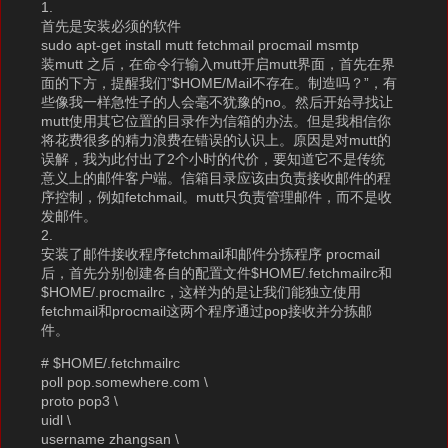
1.
首先是安装必须的软件
sudo apt-get install mutt fetchmail procmail msmtp
装mutt 之后，在命令行输入mutt开启mutt界面，首先在界
面的下方，提醒我们”$HOME/Mail不存在。制造吗？”，有
些像我一样急性子的人会毫不犹豫的no。然后开始寻找让
mutt使用其它位置的目录作为信箱的办法。但是我相信你
将花费很多的精力浪费在错误的认识上。原因是对mutt的
误解，我为此付出了2个小时的代价，要知道它不是传统
意义上的邮件客户端。信箱目录应该由负责接收邮件的程
序控制，例如fetchmail。mutt只负责管理邮件，而不是收
发邮件。
2.
安装了邮件接收程序fetchmail和邮件分拣程序 procmail
后，首先分别创建各自的配置文件$HOME/.fetchmailrc和
$HOME/.procmailrc，这样为的是让我们能独立使用
fetchmail和procmail这两个程序通过pop接收并分拣邮
件。
# $HOME/.fetchmailrc
poll pop.somewhere.com \
proto pop3 \
uidl \
username zhangsan \