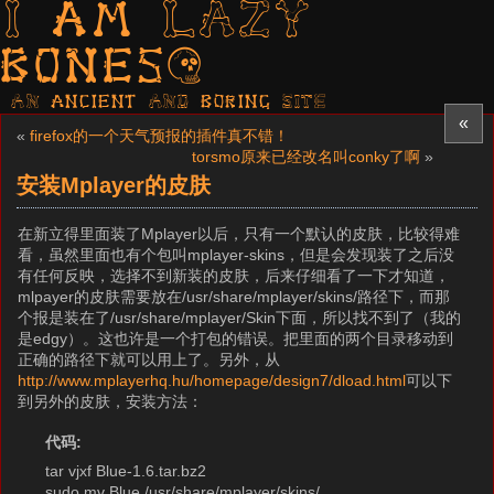
I am LAZY
bones?
AN ancient AND boring SITE
«
«
firefox的一个天气预报的插件真不错！
torsmo原来已经改名叫conky了啊
»
安装Mplayer的皮肤
在新立得里面装了Mplayer以后，只有一个默认的皮肤，比较得难
看，虽然里面也有个包叫mplayer-skins，但是会发现装了之后没
有任何反映，选择不到新装的皮肤，后来仔细看了一下才知道，
mlpayer的皮肤需要放在/usr/share/mplayer/skins/路径下，而那
个报是装在了/usr/share/mplayer/Skin下面，所以找不到了（我的
是edgy）。这也许是一个打包的错误。把里面的两个目录移动到
正确的路径下就可以用上了。另外，从
http://www.mplayerhq.hu/homepage/design7/dload.html
可以下
到另外的皮肤，安装方法：
代码:
tar vjxf Blue-1.6.tar.bz2
sudo mv Blue /usr/share/mplayer/skins/