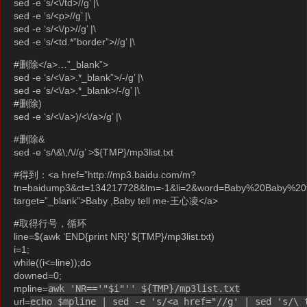
sed -e ‘s/<\/td>//g’ |\
sed -e ‘s/<p>//g’ |\
sed -e ‘s/<\/p>//g’ |\
sed -e ‘s/<td.*”border”>//g’ |\
#删除</a>…”_blank”>
sed -e ‘s/<\/a>.*_blank”>/-/g’ |\
sed -e ‘s/<\/a>.*_blank>/-/g’ |\
#删除)
sed -e ‘s/<\/a>)/<\/a>/g’ |\
#删除&
sed -e ‘s/\&\;/\//g’ >${TMP}/mp3list.txt
#得到：<a href=”http://mp3.baidu.com/m?
tn=baidump3&ct=134217728&lm=-1&li=2&word=Baby%20Baby
target=”_blank”>Baby ,Baby tell me-王心凌</a>
#取得行号，循环
line=$(awk ‘END{print NR}’ ${TMP}/mp3list.txt)
i=1;
while((i<=line));do
downed=0;
mpline=
awk 'NR=='"$i"'' ${TMP}/mp3list.txt
url=
echo $mpline | sed -e 's/<a href="//g' | sed 's/\ 