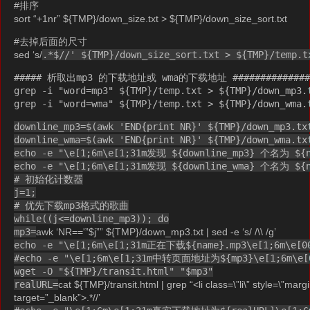
#排序
sort “+1nr” ${TMP}/down_size.txt > ${TMP}/down_size_sort.txt
#去掉后面的尺寸
sed ‘s/
.*$//' ${TMP}/down_size_sort.txt > ${TMP}/temp.t
##### 析取出mp3 的下载地址或 wma的下载地址 #############
grep -i "word=mp3" ${TMP}/temp.txt > ${TMP}/down_mp3.
grep -i "word=wma" ${TMP}/temp.txt > ${TMP}/down_wma.
downline_mp3=$(awk 'END{print NR}' ${TMP}/down_mp3.tx
downline_wma=$(awk 'END{print NR}' ${TMP}/down_wma.tx
echo -e "\e[1;6m\e[1;31m发现 ${downline_mp3} 个名为 $
echo -e "\e[1;6m\e[1;31m发现 ${downline_wma} 个名为 $
# 初始化计数器
j=1;
# 优先下载mp3格式的歌曲
while((j<=downline_mp3)); do
mp3=
awk ‘NR=='”$j”” ${TMP}/down_mp3.txt | sed -e ‘s/ /\\ /g’
echo -e "\e[1;6m\e[1;31m正在下载${name}.mp3\e[1;6m\e[0
#echo -e "\e[1;6m\e[1;31m中转页面地址为${mp3}\e[1;6m\e[
wget -O "${TMP}/transit.html" "$mp3"
realURL=
cat ${TMP}/transit.html | grep “<li class=\”li\” style=\”margin
target=”_blank”>.*//’