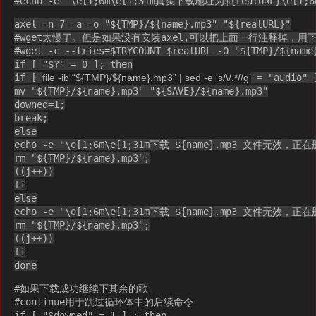
#echo -e "\e[1;6m\e[1;31m真实下载地址为${realURL}\e[1;6
axel -n 7 -a -o "${TMP}/${name}.mp3" "${realURL}"
#wget太慢了。但是如果没有安装axel,可以把上面一行注释掉，用
#wget -c --tries=$TRYCOUNT $realURL -O "${TMP}/${name
if [ "$?" = 0 ]; then
if [
file -ib “${TMP}/${name}.mp3” | sed -e ‘s/\/.*//g’
= "audio" 
mv "${TMP}/${name}.mp3" "${SAVE}/${name}.mp3"
downed=1;
break;
else
echo -e "\e[1;6m\e[1;31m下载 ${name}.mp3 文件无效，正
rm "${TMP}/${name}.mp3";
((j++))
fi
else
echo -e "\e[1;6m\e[1;31m下载 ${name}.mp3 文件无效，正
rm "${TMP}/${name}.mp3";
((j++))
fi
done
#如果下载成功继续下其余的歌
#continue用于跳过循环体中的后续命令
if [ "$downed" = 1 ] ; then