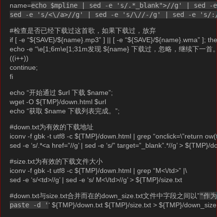
name=
echo $mpline | sed -e 's/.*_blank">//g' | sed -
sed -e 's/<\/a>//g' | sed -e 's/\//-/g' | sed -e 's/:
#检查是否已经下载过这首歌，如果下载过，放弃
if [ -e “${SAVE}/${name}.mp3” ] || [ -e “${SAVE}/${name}.wma” ]; th
echo -e “\e[1;6m\e[1;31m发现 ${name} 下载过，忽略，继续下一首。\e
((i++))
continue;
fi
echo “开始通过 $url 下载 $name”;
wget -O ${TMP}/down.html $url
echo “获取 $name 下载列表完成。”;
#down.txt为有效的下载地址
iconv -f gbk -t utf8 -c ${TMP}/down.html | grep “onclick=\”return ow(th
sed -e ‘s/.*<a href=”//g’ | sed -e ‘s/” target=”_blank”.*//g’ > ${TMP}/d
#size.txt为有效的下载文件大小
iconv -f gbk -t utf8 -c ${TMP}/down.html | grep “M<\/td>” |\
sed -e ‘s/<td>//g’ | sed -e ‘s/ M<\/td>//g’ > ${TMP}/size.txt
#down.txt与size.txt合并而在的down_size.txt文件中字段之间以”
"作
paste -d '
‘ ${TMP}/down.txt ${TMP}/size.txt > ${TMP}/down_size.