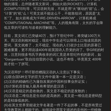
物的涌现，总伴随者英文新词，例如火箭(ROCKET)，计算机
(COMPUTER)等，可汉语则无须，不就是用“火”驱动的“箭”么，会
“计算”的“机”么！可英文就不能这么干，不能靠组词，原因是“太
长”了。如火箭将成为“FIRE-DRIVEN-ARROW”，计算机将成
“COMPUTAIONAL-MACHINE”等。人的视角有限，太长的字会降
低文章的可读性与读者的理解能力。
目前，英文词汇已突破40万，预计下世纪中叶，将突破100万大
关。而汉语则相对稳定，现在中学生还可以琅琅上口地读屈原的
楚词。英文就难了，太不稳定。现在的人们读沙士比亚的原著已
困难重重，更不用说读400年前英国诗人乔叟的诗了。学GRE的时
候，注意到很多韦氏字典收录的词汇竟是本世纪件初的新词，如
“Gargantuan”取自拉伯雷的小说。这也不奇怪，毕竟英文 400年
前才统一了拼写。
为汉语辩护！呼吁那些糟蹋汉语的人注意以下事实：
(1)联合国5种文字的官方文件中最薄一本一定是汉语；
(2)汉语的精确性已为蓬勃发展的中国科技事业所证实；
(3)计算机语音输入最具有希望的是汉语；
(4)汉语是稳定的是收敛的，英文是不稳定的是发散的；
(5)汉语是二维信息是生动的是高效的，英文是一维信息是密码型
的是枯燥低效的。
(6)在英文世界里能读文学名著是一件了不起的事，不是所有受过
大学教育的人都能干的。如阅读中用英文描述的非州的一些植物