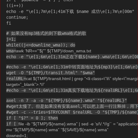
((i++))
echo -e "\e[1;7m\e[1;41m下载 $name 成功\e[1;7m\e[00m"
continue;
fi
# 如果没有mp3格式的则下载wma格式的歌
j=1;
while((j<=downline_wma)); do
wma=
awk ‘NR=='”$j”” ${TMP}/down_wma.txt
echo -e "\e[1;6m\e[1;31m正在下载${name}.wma\e[1;6m\e[0
#echo -e "\e[1;6m\e[1;31m中转页面地址为${mp3}\e[1;6m\e[
wget -O "${TMP}/transit.html" "$wma"
realURL=
cat ${TMP}/transit.html | grep “<li class=\”li\” style=\”margin
target=”_blank”>.*//’
#echo -e "\e[1;6m\e[1;31m真实下载地址为${realURL}\e[1;6
axel -n 7 -a -o "${TMP}/${name}.wma" "${realURL}"
#wget太慢了。但是如果没有安装axel,可以把上面一行注释掉，用
#wget -c --tries=$TRYCOUNT $realURL -O "${TMP}/${name
if [ "$?" = 0 ]; then
if [
file -ib “${TMP}/${name}.wma” | sed -e ‘s/\/.*//g’` = “applicatio
mv “${TMP}/${name}.wma” “${SAVE}/${name}.wma”
downed=1;