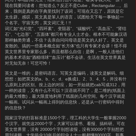
现在我要问读者：您知道么？反正不是Cube，Rectangular…。后
来，我倒是真的在字典里找到了该词，可现在又忘了，原因是它
太生辟。感叹，英文真是笨人的语言，试图给天下每一事物起一
个名字。宇宙无穷，英文词汇无！!!
词汇如“光幻觉”、“四环素”、变阻器”、“碳酸钙”、“高血压”、“肾结
石”、“七边形”、“五面体”都只有专业人士才会。根本不可能象汉语
那样触类旁通，不信？去亲自问问母语是英文的人好了。英文是
发散的。搞的一些基本概念如“长方体”也只有专家才会讲！怪不得
英文世界里专家那么多，而且都那么自信；是啊，一般人连他们
的基本术语如“酒精绵球”“血压计”都不会讲。生活在英文世界真是
对无知无奈！可悲可怜！
英文是一维的，是密码语言。写英文是编码，读英文是解码。细
想想：如把英文的a、b、c、d、e换成1、2、3、4、5，并没有什
么原则上的区别。按上边的对应，如一开始就把cab写成312，用
一样的读音，又有什么不可以？汉语就不同了，是二维的(纸面上
的最大维数)，最大限度地利用了纸面的几何空间。每个汉字就是
一幅画。试问从一幅画上得到的信息快，还是从一行密码中得到
的信息快？
国家汉字的扫盲标准是1500个字，理工科的大学生一般掌握2000
个汉字。就凭这2000个字，大家可以读书、看报、搞科研。可在
英文世界里，没有 20000个字别想读报，没有30000个字别想把
周刊读顺，大学毕业10年后的职业人士一般都懂80000字。新事