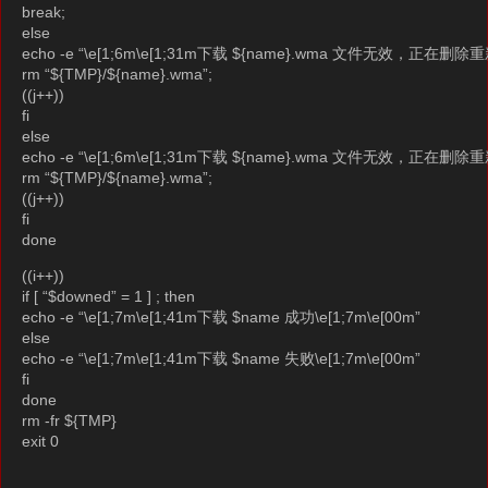
break;
else
echo -e “\e[1;6m\e[1;31m下载 ${name}.wma 文件无效，正在删除重新
rm “${TMP}/${name}.wma”;
((j++))
fi
else
echo -e “\e[1;6m\e[1;31m下载 ${name}.wma 文件无效，正在删除重新
rm “${TMP}/${name}.wma”;
((j++))
fi
done
((i++))
if [ “$downed” = 1 ] ; then
echo -e “\e[1;7m\e[1;41m下载 $name 成功\e[1;7m\e[00m”
else
echo -e “\e[1;7m\e[1;41m下载 $name 失败\e[1;7m\e[00m”
fi
done
rm -fr ${TMP}
exit 0