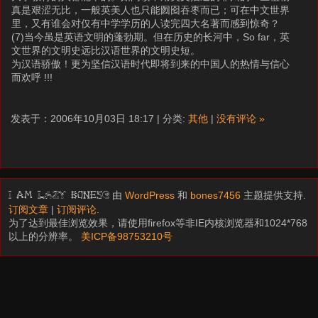
真是艰涩无比，一般英美人也只能囫囵吞枣而已；可在中文世界
里，又有谁会对仅有中学学历的人读完四大名著而感到惊奇？
(7)当今虽是英语文明的蓬勃期。但在历史的长河中，So far，英
文世界的文明史远比汉语世界的文明史短。
为汉语骄傲！更为坚信汉语时代即将到来的中国人的热情与信心
而欢呼 !!!
发表于：2006年10月03日 18:17 | 分类:
其他
|
没有评论 »
由
WordPress
和
bones7456
主题提供支持.
I am LAZY bones?
订阅文章
|
订阅评论
.
为了达到最佳浏览效果，请使用firefox等非IE内核浏览器和1024*768
以上的分辨率。
美ICP备98753210号