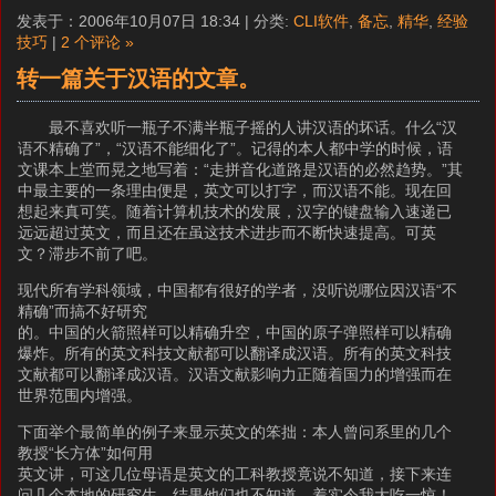
发表于：2006年10月07日 18:34 | 分类:
CLI软件
,
备忘
,
精华
,
经验
技巧
|
2 个评论 »
转一篇关于汉语的文章。
最不喜欢听一瓶子不满半瓶子摇的人讲汉语的坏话。什么“汉
语不精确了”，“汉语不能细化了”。记得的本人都中学的时候，语
文课本上堂而晃之地写着：“走拼音化道路是汉语的必然趋势。”其
中最主要的一条理由便是，英文可以打字，而汉语不能。现在回
想起来真可笑。随着计算机技术的发展，汉字的键盘输入速递已
远远超过英文，而且还在虽这技术进步而不断快速提高。可英
文？滞步不前了吧。
现代所有学科领域，中国都有很好的学者，没听说哪位因汉语“不
精确”而搞不好研究
的。中国的火箭照样可以精确升空，中国的原子弹照样可以精确
爆炸。所有的英文科技文献都可以翻译成汉语。所有的英文科技
文献都可以翻译成汉语。汉语文献影响力正随着国力的增强而在
世界范围内增强。
下面举个最简单的例子来显示英文的笨拙：本人曾问系里的几个
教授“长方体”如何用
英文讲，可这几位母语是英文的工科教授竟说不知道，接下来连
问几个本地的研究生，结果他们也不知道。着实令我大吃一惊！