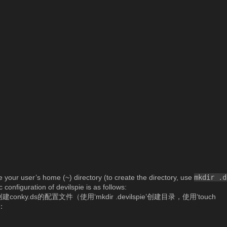
pie your user’s home (~) directory (to create the directory, use
mkdir .d
c configuration of devilspie is as follows:
ky.ds的配置文件（使用‘mkdir .devilspie’创建目录，使用‘touch
下：