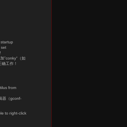
 startup
 set
!
”conky“（如
动并正确工作！
tilus from
（gconf-
 to right-click