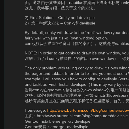
面。通常由于某些原因，nautilus在桌面上描绘图标与c
这儿，我将要介绍一些关于这个的方法。
2) First Solution – Conky and devilspie
2）第一种解决方法 – Conky和devilspie
By default, conky will draw to the “root” window (your des
fairly well with just it’s -o (own window) option.
conky默认会描绘“根”窗口（你的桌面）。这就是与nautil
NOTE: In order to get conky to draw it’s own window, yo
注解：为了让conky描绘自己的窗口（own window），你必须使用‘c
The only problem with telling conky to draw it’s own window
the pager and takbar. In order to fix this, you must us
example, I will show you how to configure devilspie (ver
and taskbar. First, Install devilspie. (This may vary by dist
告诉conky在gnome中描绘自己的own window
这些，你必须使用窗口管理程序（例如 wmctrl和devilspie）
越所有桌面并且在页面调度程序和任务栏里隐藏。首先，安装d
Homepage:
http://www.burtonini.com/blog/computers/devi
主页：http://www.burtonini.com/blog/computers/devilspie
Gentoo Install: emerge -av devilspie
Gentoo安装：emerge -av devilspie