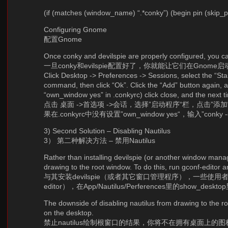
(if (matches (window_name) “.*conky”) (begin pin (skip_pa
Configuring Gnome
配置Gnome
Once conky and devilspie are properly configured, you c
一旦conky和evilspie配置好了，你就能让它们在Gnom
Click Desktop -> Preferences -> Sessions, select the “Star
command, then click “Ok”. Click the “Add” button again, a
“own_window yes” in .conkyrc) click close, and the next ti
点击 桌面 ->首选项 ->会话，选择”启动程序“栏，点击”添加“
果在.conkyrc中没有设置”own_window yes“，输入”c
3) Second Solution – Disabling Nautilus
3） 第二种解决方法 – 禁用Nautilus
Rather than installing devilspie (or another window manag
drawing to the root window. To do this, run gconf-editor
与其安装devilspie（或者其它窗口管理程序），一些使用者
editor），在App/Nautilus/Perferences里的show_desk
The downside of disabling nautilus from drawing to the roo
on the desktop.
禁止nautilus绘制根窗口的结果，你将不在拥有桌面上的