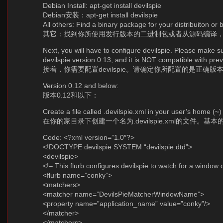
Debian Install: apt-get install devilspie
Debian安装：apt-get install devilspie
All others: Find a binary package for your distribuiton or
其它：找到你所使用发行版本的二进制包或者从源码编译
Next, you will have to configure devilspie. Please mak
devilspie version 0.13, and it is NOT compatible with prev
接着，你需要配置devilspie。请确定你所配置的是正确
Version 0.12 and below:
版本0.12和以下：
Create a file called .devilspie.xml in your user’s home (~) 
在你的家目录下创建一个名为.devilspie.xml的文件。基
Code: <?xml version=”1.0″?>
<!DOCTYPE devilspie SYSTEM “devilspie.dtd”>
<devilspie>
<!– This flurb configures devilspie to watch for a window 
<flurb name=”conky”>
<matchers>
<matcher name=”DevilsPieMatcherWindowName”>
<property name=”application_name” value=”conky”/>
</matcher>
</matchers>