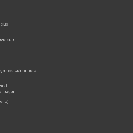
.
tilus)
override
kground colour here
used
ip_pager
yone)