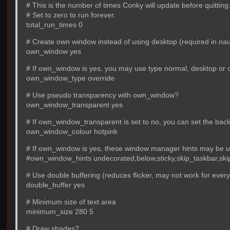
# This is the number of times Conky will update before quitting
# Set to zero to run forever.
total_run_times 0
# Create own window instead of using desktop (required in nau
own_window yes
# If own_window is yes, you may use type normal, desktop or 
own_window_type override
# Use pseudo transparency with own_window?
own_window_transparent yes
# If own_window_transparent is set to no, you can set the bac
own_window_colour hotpink
# If own_window is yes, these window manager hints may be 
#own_window_hints undecorated,below,sticky,skip_taskbar,sk
# Use double buffering (reduces flicker, may not work for ever
double_buffer yes
# Minimum size of text area
minimum_size 280 5
# Draw shades?