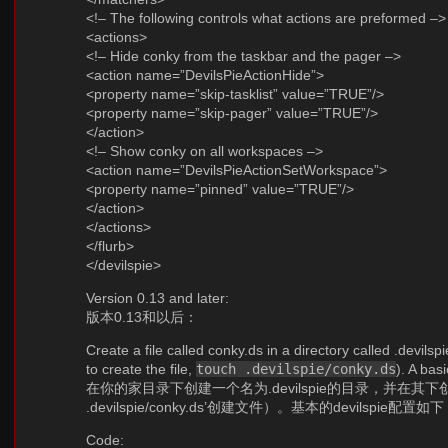
<!– The following controls what actions are preformed –>
<actions>
<!– Hide conky from the taskbar and the pager –>
<action name=”DevilsPieActionHide”>
<property name=”skip-tasklist” value=”TRUE”/>
<property name=”skip-pager” value=”TRUE”/>
</action>
<!– Show conky on all workspaces –>
<action name=”DevilsPieActionSetWorkspace”>
<property name=”pinned” value=”TRUE”/>
</action>
</actions>
</flurb>
</devilspie>
Version 0.13 and later:
版本0.13和以后：
Create a file called conky.ds in a directory called .devils
to create the file,
touch .devilspie/conky.ds
). A basi
在你的家目录下创建一个名为.devilspie的目录，并在其下创建con
.devilspie/conky.ds’创建文件）。基本的devilspie配置如
Code: