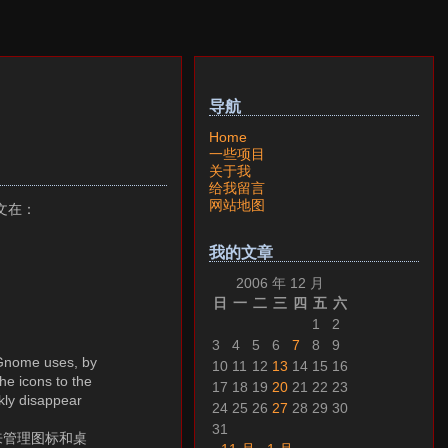
导航
Home
一些项目
关于我
给我留言
网站地图
文在：
我的文章
2006 年 12 月
日
一
二
三
四
五
六
1
2
3
4
5
6
7
8
9
Gnome uses, by
10
11
12
13
14
15
16
he icons to the
17
18
19
20
21
22
23
kly disappear
24
25
26
27
28
29
30
31
用来管理图标和桌