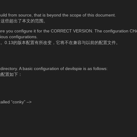
 build from source, that is beyond the scope of this document.
，这些超出了本文的范围。
e sure you configure it for the CORRECT VERSION. The configuration C
ious configurations.
版本。0.13的版本配置有所改变，它将不在兼容与以前的配置文件。
directory. A basic configuration of devilspie is as follows:
本的配置如下：
called “conky” –>