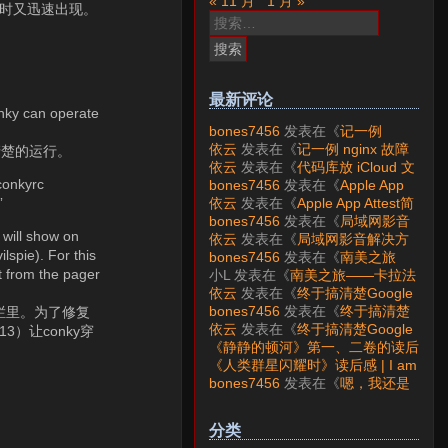
« 11 月
1 月 »
新时又迅速出现。
搜
索：
最新评论
onky can operate
bones7456
发表在《
记一例
nginx 故障分析
》
依云
发表在《
记一例 nginx 故障
的清楚的运行。
分析
》
依云
发表在《
代码库放 iCloud 文
件夹会怎样？
》
conkyrc
bones7456
发表在《
Apple App
Attest简介
》
依云
发表在《
Apple App Attest简
”
介
》
bones7456
发表在《
局域网影音
 will show on
解决方案——Jellyfin
》
依云
发表在《
局域网影音解决方
spie). For this
案——Jellyfin
》
bones7456
发表在《
南美之旅
——卡拉法特看莫雷诺大冰川
》
t from the pager
小L
发表在《
南美之旅——卡拉法
特看莫雷诺大冰川
》
依云
发表在《
终于搞清楚Google
账号的所属国家的逻辑了
》
bones7456
发表在《
终于搞清楚
务栏里。为了修复
Google账号的所属国家的逻辑
依云
发表在《
终于搞清楚Google
13）让conky穿
了
》
账号的所属国家的逻辑了
》
《静静的顿河》第一、二卷的读后
感 | I am LAZY bones?
发表在
《人类群星闪耀时》读后感 | I am
《
《人类群星闪耀时》读后感
》
LAZY bones?
发表在《
《显微镜
bones7456
发表在《
嗯，我还是
下的大明》读后感
》
喜欢下载mp3
》
分类