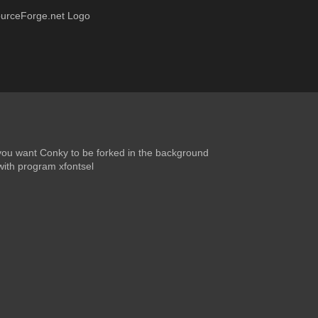
SourceForge.net Logo
if you want Conky to be forked in the background
with program xfontsel