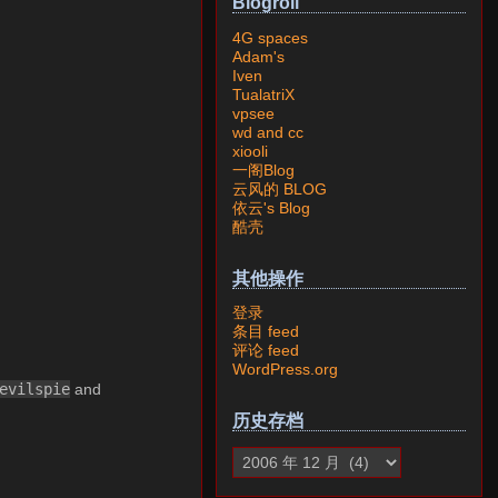
Blogroll
4G spaces
Adam's
Iven
TualatriX
vpsee
wd and cc
xiooli
一阁Blog
云风的 BLOG
依云's Blog
酷壳
其他操作
登录
条目 feed
评论 feed
WordPress.org
evilspie
and
历史存档