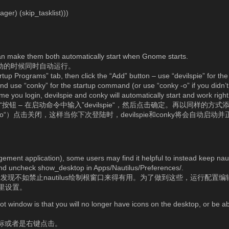
ger) (skip_tasklist)))
an make them both automatically start when Gnome starts.
e启动的时候同时自动运行。
tup Programs” tab, then click the “Add” button – use “devilspie” for the
nd use “conky” for the startup command (or use “conky -o” if you didn’t
me you login, devilspie and conky will automatically start and work right
按钮 – 在启动命令中输入”devilspie“，然后点击确定。再以同样的方式添加
onky -o“）点击关闭，这样当你下次登陆时，devilspie和conky将会自动启
ement application), some users may find it helpful to instead keep nau
 and uncheck show_desktop in Apps/Nautilus/Preferences/.
发现不如禁止nautilus绘制根窗口来得有用。为了做到这些，运行配置编辑器
top里设置。
t window is that you will no longer have icons on the desktop, or be able
图标或者是右键点击。