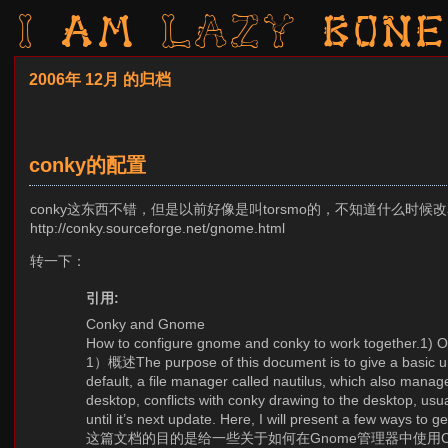
I am LAZY bone
2006年 12月 的归档
conky的配置
conky这东西不错，但是以前好像是叫torsmo的，不知道什么
http://conky.sourceforge.net/gnome.html
转一下：
引用:
Conky and Gnome
How to configure gnome and conky to work together.1) 
1）概述The purpose of this document is to give a basic 
default, a file manager called nautilus, which also manag
desktop, conflicts with conky drawing to the desktop, usu
until it’s next update. Here, I will present a few ways to ge
这篇文档的目的是给一些关于如何在Gnome管理器中使用Co