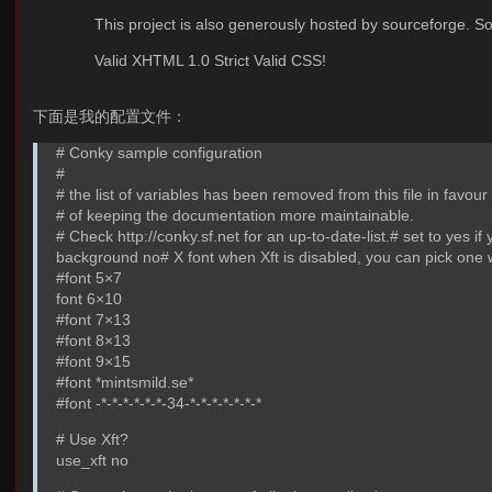
This project is also generously hosted by sourceforge. 
Valid XHTML 1.0 Strict Valid CSS!
下面是我的配置文件：
# Conky sample configuration
#
# the list of variables has been removed from this file in favour
# of keeping the documentation more maintainable.
# Check http://conky.sf.net for an up-to-date-list.# set to yes 
background no# X font when Xft is disabled, you can pick one 
#font 5×7
font 6×10
#font 7×13
#font 8×13
#font 9×15
#font *mintsmild.se*
#font -*-*-*-*-*-*-34-*-*-*-*-*-*-*
# Use Xft?
use_xft no