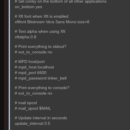
# Set conky on the bottom of all other applications
on_bottom yes
# Xft font when Xft is enabled
xftfont Bitstream Vera Sans Mono:size=8
# Text alpha when using Xft
xftalpha 0.8
# Print everything to stdout?
# out_to_console no
# MPD host/port
# mpd_host localhost
# mpd_port 6600
# mpd_password tinker_bell
# Print everything to console?
# out_to_console no
# mail spool
# mail_spool $MAIL
# Update interval in seconds
update_interval 0.5