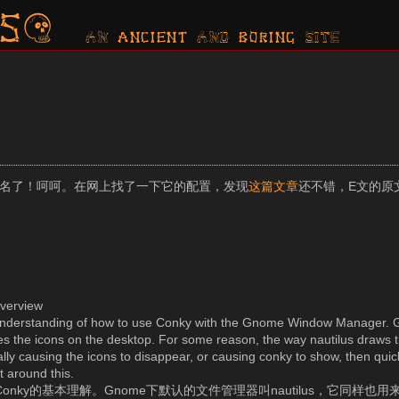
s?
AN ancient AND boring SITE
时候改名了！呵呵。在网上找了一下它的配置，发现
这篇文章
还不错，E文的原
Overview
understanding of how to use Conky with the Gnome Window Manager. 
es the icons on the desktop. For some reason, the way nautilus draws t
ally causing the icons to disappear, or causing conky to show, then quic
t around this.
nky的基本理解。Gnome下默认的文件管理器叫nautilus，它同样也