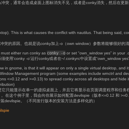
onky冲突，通常会造成桌面上图标消失不见，或者是conky消失，然后在更
ktop). This is what causes the conflict with nautilus. That being said, c
us冲突的原因。也就是说conky加上-o（own window）参数将能够很好
u must either run conky as
conky -o
or set “own_window yes” in your .
onky -o’运行conky或者在~/.conkyrc中设置成“own_window yes
 in gnome, is that it will appear on only a single virtual desktop, and it
e a Window Management program (some examples include wmctrl and devil
sions <=0.12 and >=0.13) to spread conky across all desktops and hide i
ribution)
的唯一问题是它只能显示在单一的虚拟桌面上，并且它将显示在页面调度程序和任
。在这个例子里，我会向你展示如何配置devilspie（版本<=0.12 和 >=0.
evilspie。（不同发行版本的安装方法是多样化的）
lspie