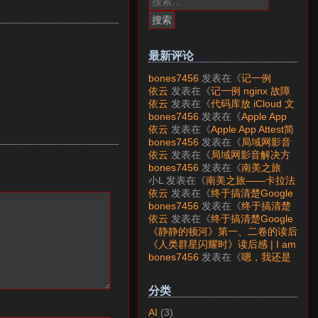
索：
最新评论
bones7456
发表在《
记一例
nginx 故障分析
》
依云
发表在《
记一例 nginx 故障
分析
》
依云
发表在《
代码库放 iCloud 文
件夹会怎样？
》
bones7456
发表在《
Apple App
Attest简介
》
依云
发表在《
Apple App Attest简
介
》
bones7456
发表在《
局域网影音
解决方案——Jellyfin
》
依云
发表在《
局域网影音解决方
案——Jellyfin
》
bones7456
发表在《
南美之旅
——卡拉法特看莫雷诺大冰川
》
小L
发表在《
南美之旅——卡拉法
特看莫雷诺大冰川
》
依云
发表在《
终于搞清楚Google
账号的所属国家的逻辑了
》
bones7456
发表在《
终于搞清楚
Google账号的所属国家的逻辑
依云
发表在《
终于搞清楚Google
了
》
账号的所属国家的逻辑了
》
《静静的顿河》第一、二卷的读后
感 | I am LAZY bones?
发表在
《人类群星闪耀时》读后感 | I am
《
《人类群星闪耀时》读后感
》
LAZY bones?
发表在《
《显微镜
bones7456
发表在《
嗯，我还是
下的大明》读后感
》
喜欢下载mp3
》
分类
AI
(3)