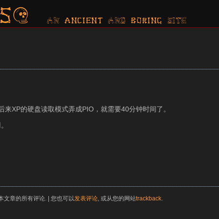
s?
AN ancient AND boring SITE
后来XP的硬盘读取模式弄成PIO，就需要40分钟时间了。
用。
本文章的所有评论. | 您也可以
发表评论
, 或从您的网站
trackback
.