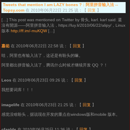
Tweets that mention I am LAZY bones ? : 阿里拼音输入法 --
Topsy.com
在 2010年06月22日 21:25 说：
【
回复
】
[…] This post was mentioned on Twitter by 骨头, karl. karl said: 還
沒有開源——阿里拼音输入法，https://luy.li/2010/06/22/alipy/，Linux
版本
http://ff.im/-muKQW
[…]
嘉佑
在 2010年06月22日 22:58 说：
【
回复
】
哇，阿里也有输入法了，这还是有盼头的嘛。
阿里都出拼音输入法了，腾讯什么时候才继续开发 QQ ？！
Leos
在 2010年06月23日 09:26 说：
【
回复
】
我想要词库！！！
imagelife
在 2010年06月23日 21:25 说：
【
回复
】
感觉没啥盼头，据说现在开发的重点在windows版和mobile 版本。
cfanlds
在 2010年06月25日 11:36 说：
【
回复
】