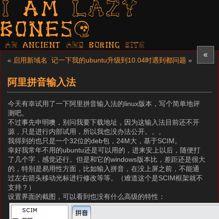
I am LAZY
bones?
AN ancient AND boring SITE
«
«
启用新域名
记一下我的ubuntu升级到10.04时遇到都问题
»
阿里拼音输入法
今天有幸试用了一下阿里拼音输入法的linux版本，写个简单地评
测吧。
不过事先申明噢，别问我要下载地址，因为这输入法目前还不开
源，只是进行内部试用，所以我也没办法公开。。。
我得到的也只是一个32位的deb包，24M大，基于SCIM。
幸好我常年不用的ubuntu还是可以用的，进来安上以后，随便打
了几个字，感觉还行。但是和它的windows版本比，差距还是很大
的，特别是易用性方面，比如输入拼音，在没上屏之前，不能通
过左右箭头移动光标进行修改等等。（难道这个是SCIM框架就不
支持？）
设置界面的截图，可以看到也没有什么高级的特性：