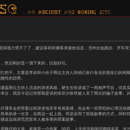
s?
AN ancient AND boring SITE
如果觉得视力受不了了，建议多听听播客来接收信息；另外比如跑步、开车
服，然后刚好是一溜下来的，比较好玩。
和扛把子。主要是李叔和小伙子两位主持人和他们各行各业的朋友们的闲
越随性的趋势。
和潇磊两位主持人活泼的讲述风格，硬生生给讲成了一档相声节目，但其
个串台，我至今还记得那期是讲的埃菲尔铁塔被人卖了两次的骗子故事。
咪仔通常会把罪案过程讲述地非常有画面感，也会有一些罪犯的心理活动
是简单的录一次音，在两边一起上线。而是采用了双线叙事的方式，同时
黑猫这边就讲范思哲本人被杀害的罪案故事。
是咪仔的父亲。老谢是一位作家，50后，人生经历和阅历都很丰富。长