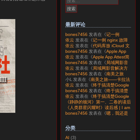
索：
最新评论
bones7456
发表在《
记一例
nginx 故障分析
》
依云
发表在《
记一例 nginx 故障
分析
》
依云
发表在《
代码库放 iCloud 文
件夹会怎样？
》
bones7456
发表在《
Apple App
Attest简介
》
依云
发表在《
Apple App Attest简
介
》
bones7456
发表在《
局域网影音
解决方案——Jellyfin
》
依云
发表在《
局域网影音解决方
案——Jellyfin
》
bones7456
发表在《
南美之旅
——卡拉法特看莫雷诺大冰川
》
小L
发表在《
南美之旅——卡拉法
特看莫雷诺大冰川
》
依云
发表在《
终于搞清楚Google
账号的所属国家的逻辑了
》
bones7456
发表在《
终于搞清楚
Google账号的所属国家的逻辑
依云
发表在《
终于搞清楚Google
了
》
账号的所属国家的逻辑了
》
《静静的顿河》第一、二卷的读后
感 | I am LAZY bones?
发表在
《人类群星闪耀时》读后感 | I am
《
《人类群星闪耀时》读后感
》
LAZY bones?
发表在《
《显微镜
bones7456
发表在《
嗯，我还是
下的大明》读后感
》
喜欢下载mp3
》
分类
AI
(3)