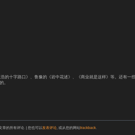
浩的十字路口》、鲁豫的《岩中花述》、《商业就是这样》等。还有一些学
听的。
文章的所有评论. | 您也可以
发表评论
, 或从您的网站
trackback
.