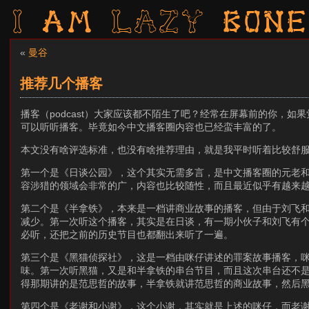
I am LAZY bone
«
曼谷
推荐几个播客
播客（podcast）大家应该都不陌生了吧？经常在屏幕前的你，
可以听听播客。毕竟如今中文播客圈内容也已经蛮丰富的了。
本文没有啥评选标准，也没有啥推荐理由，就是我平时听着比较舒
第一个是《日谈公园》，这个其实无需多言，是中文播客圈的元老
容涉猎的领域会非常的广，内容也比较随性，而且最近似乎有越来
第二个是《半拿铁》，本来是一档讲商业故事的播客，但由于刘飞
减少。第一次听这个播客，其实是在日谈，有一期小伙子和刘飞有
必听，还把之前的历史节目也都翻出来听了一遍。
第三个是《黑猫侦探社》，这是一档由咪仔讲述的罪案故事播客，
味。第一次听黑猫，又是和半拿铁的串台节目，而且这次串台还不
得那期讲的是范思哲的故事，半拿铁就讲范思哲的商业故事，然后
第四个是《老谢和小谢》，这个小谢，其实就是上述的咪仔，而老谢