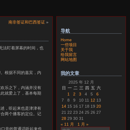
南非签证和巴西签证
»
导航
Home
一些项目
等无法盯着屏幕的时间，也
关于我
给我留言
网站地图
聊。根据不同的嘉宾，内
我的文章
2025 年 12 月
实欢乐之下，内涵并没有
日
一
二
三
四
五
六
从此就爱上了，基本每期
1
2
3
4
5
6
7
8
9
10
11
12
13
14
15
16
17
18
19
20
描述，听起来也是津津有
21
22
23
24
25
26
27
符合两个播客的定位。记
28
29
30
31
« 11 月
1 月 »
搜
沙口音的普通话听起来也