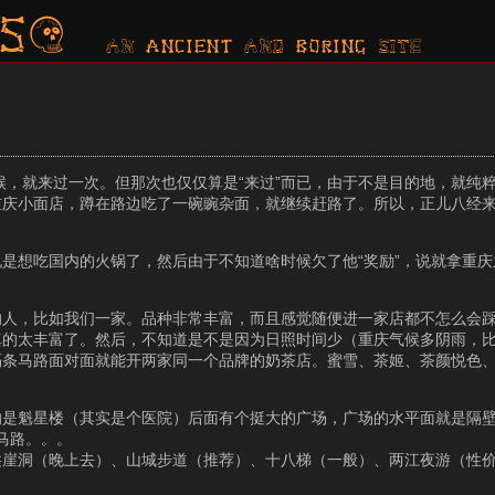
s?
AN ancient AND boring SITE
候，就来过一次。但那次也仅仅算是“来过”而已，由于不是目的地，就纯
重庆小面店，蹲在路边吃了一碗豌杂面，就继续赶路了。所以，正儿八经
是想吃国内的火锅了，然后由于不知道啥时候欠了他“奖励”，说就拿重
的人，比如我们一家。品种非常丰富，而且感觉随便进一家店都不怎么会
真的太丰富了。然后，不知道是不是因为日照时间少（重庆气候多阴雨，
隔条马路面对面就能开两家同一个品牌的奶茶店。蜜雪、茶姬、茶颜悦色
是魁星楼（其实是个医院）后面有个挺大的广场，广场的水平面就是隔壁
马路。。。
洪崖洞（晚上去）、山城步道（推荐）、十八梯（一般）、两江夜游（性