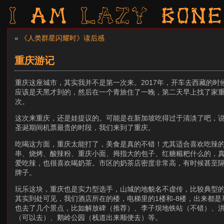
I am LAZY bone
«
《人类群星闪耀时》读后感
重庆游记
重庆这座城市，其实我并不是第一次来。2017年，开车去西藏的时
应该是天黑才到的，然后在一个青旅住了一晚，第二天早上找了家
次。
这次来重庆，还是娃提议的。可能是在新加坡吃得过于清淡了吧，说
圣诞期间机票最贵的时段，我们来到了重庆。
吃喝这方面，重庆太能打了，美食是真的不错！尤其适合喜欢吃辣
串、烧烤、酸辣粉、重庆小面、拇指大的包子、红糖糍粑什么的，
爱吃辣，也很喜欢喝奶茶。市区的奶茶店密度非常高，有时候甚至
牌子。
玩乐这块，重庆也是实力型选手，山城的地貌名不虚传，比较典型的
其实到处可见，我们酒店所在的楼，电梯里的1楼和-8楼，出来都是
也去了几个景点，比如解放碑（推荐）、李子坝地铁站（不错）、
（可以去）、鹅岭公园（栈道出来顺便去）等。