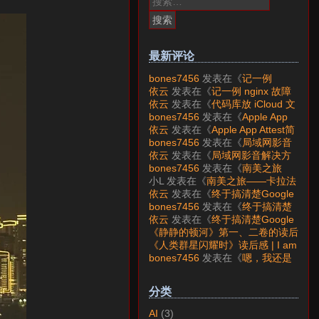
索：
最新评论
bones7456
发表在《
记一例
nginx 故障分析
》
依云
发表在《
记一例 nginx 故障
分析
》
依云
发表在《
代码库放 iCloud 文
件夹会怎样？
》
bones7456
发表在《
Apple App
Attest简介
》
依云
发表在《
Apple App Attest简
介
》
bones7456
发表在《
局域网影音
解决方案——Jellyfin
》
依云
发表在《
局域网影音解决方
案——Jellyfin
》
bones7456
发表在《
南美之旅
——卡拉法特看莫雷诺大冰川
》
小L
发表在《
南美之旅——卡拉法
特看莫雷诺大冰川
》
依云
发表在《
终于搞清楚Google
账号的所属国家的逻辑了
》
bones7456
发表在《
终于搞清楚
Google账号的所属国家的逻辑
依云
发表在《
终于搞清楚Google
了
》
账号的所属国家的逻辑了
》
《静静的顿河》第一、二卷的读后
感 | I am LAZY bones?
发表在
《人类群星闪耀时》读后感 | I am
《
《人类群星闪耀时》读后感
》
LAZY bones?
发表在《
《显微镜
bones7456
发表在《
嗯，我还是
下的大明》读后感
》
喜欢下载mp3
》
分类
AI
(3)