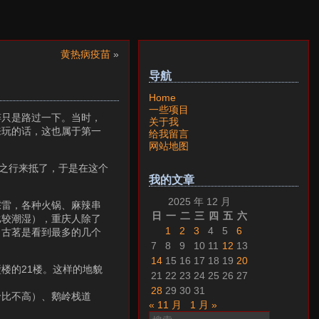
黄热病疫苗
»
导航
Home
一些项目
粹只是路过一下。当时，
关于我
来玩的话，这也属于第一
给我留言
网站地图
庆之行来抵了，于是在这个
我的文章
2025 年 12 月
踩雷，各种火锅、麻辣串
日
一
二
三
四
五
六
比较潮湿），重庆人除了
1
2
3
4
5
6
、古茗是看到最多的几个
7
8
9
10
11
12
13
14
15
16
17
18
19
20
楼的21楼。这样的地貌
21
22
23
24
25
26
27
28
29
30
31
价比不高）、鹅岭栈道
« 11 月
1 月 »
搜