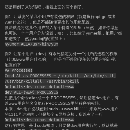
还是用例子来说话吧，接着上面的两个例子。
例1. 让系统的某几个用户有装包的权限（就是执行apt-get或者
yum什么的），但是不能随便更改其他系统配置。
做法就是将这几个用户加入某个特殊的组里（当然，如果你愿意
也可以一个个用户分别设置，哈），比如建了yumer组，把用户都
加进去了，然后sudo的配置加上：
%yumer ALL=/usr/bin/yum
例2. 让某个用户（dev）有杀死指定另外一个用户的进程的权限
（比如www用户什么的），但是也不能随便杀其他用户的进程。
配置如下：
## Processes
Cmnd_Alias PROCESSES = /bin/kill, /usr/bin/kill,
/usr/bin/killall, /usr/bin/pkill
Defaults:dev runas_default=www
dev ALL=(www) PROCESSES
先把几个命令alias成一个 PROCESSES，然后指定dev用户，有
以www用户的名义执行PROCESSES里的程序的权限。
本来，dev用户必须使用 sudo -u www kill 1111 来杀死www用户
的1111号进程的，但是加个-u显然麻烦，所以有了一行：
Defaults:dev runas_default=www
这行的意思，是让sudo知道，只要是dev用户执行的，默认就是