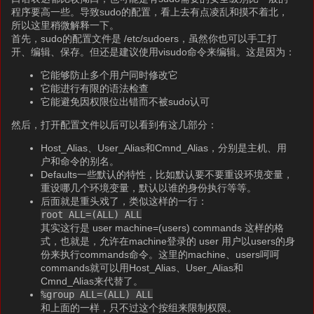
程序要高一些。导致sudo的配置，看上去有点凌乱和摸不着北，
所以这里稍微解释一下。
首先，sudo的配置文件是 /etc/sudoers，虽然你也可以手工打
开、编辑、保存。但还是建议使用visudo命令来编辑。这是因为：
它能够防止多个用户同时修改它
它能进行有限的语法检查
它能避免因权限位出错而不被sudo认可
然后，打开配置文件以后可以看到有这几部分：
Host_Alias、User_Alias和Cmnd_Alias，分别是主机、用
户和命令的别名。
Defaults一些默认的特性，比如默认要不要重设环境变量，
重设哪几个环境变量，默认以谁的身份执行等等。
后面就是重头戏了，类似这样的一行：
root ALL=(ALL) ALL
其实这行是 user machine=(users) commands 这样的格
式，也就是，允许在machine登录的 user 用户以users的身
份来执行commands命令。这里的machine、users呵呵
commands就可以用Host_Alias、User_Alias和
Cmnd_Alias来代替了。
%group ALL=(ALL) ALL
和上面的一样，只不过这个按组来限制权限。