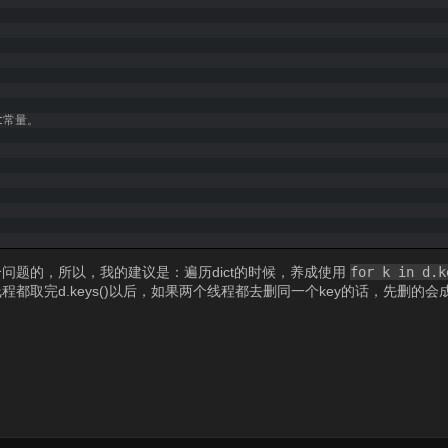
t常量。
问题的，所以，我的建议是：遍历dict的时候，养成使用
for k in d.k
取完d.keys()以后，如果两个线程都去删同一个key的话，先删的