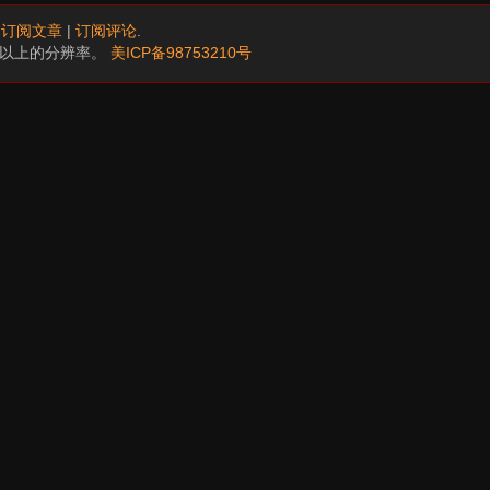
.
订阅文章
|
订阅评论
.
68以上的分辨率。
美ICP备98753210号