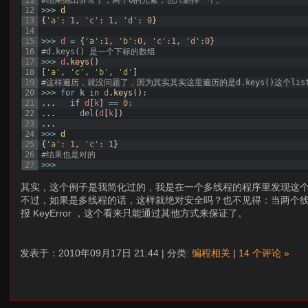
12
>>>
d
13
{
'a'
:
1
,
'c'
:
1
,
'd'
:
0
}
14
15
>>>
d
=
{
'a'
:
1
,
'b'
:
0
,
'c'
:
1
,
'd'
:
0
}
16
#d.keys() 是一个下标的数组
17
>>>
d
.
keys
(
)
18
[
'a'
,
'c'
,
'b'
,
'd'
]
19
#这样遍历，就没问题了，因为其实其实这里遍历的是d.keys()这个lis
20
>>>
for
k
in
d
.
keys
(
)
:
21
.
.
.
if
d
[
k
]
==
0
:
22
.
.
.
del
(
d
[
k
]
)
23
.
.
.
24
>>>
d
25
{
'a'
:
1
,
'c'
:
1
}
26
#结果也是对的
27
>>>
其实，这个例子是我简化过的，我是在一个多线程的程序里发现这个
不过，如果是多线程的话，这样就绝对安全吗？也不见得：当两个线程都
报 KeyError ，这个看来只能通过其他方式来保证了。
发表于：2010年09月17日 21:44 | 分类:
编程相关
|
14 个评论 »