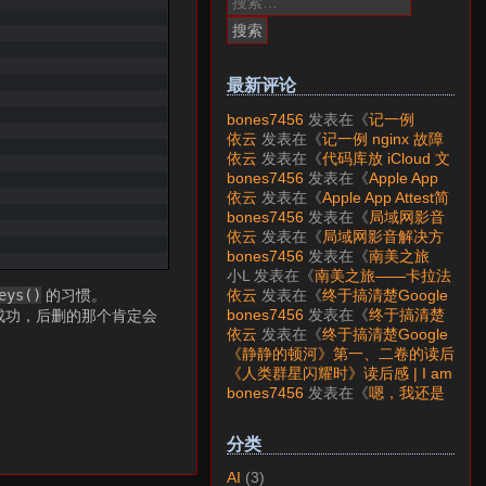
索：
最新评论
bones7456
发表在《
记一例
nginx 故障分析
》
依云
发表在《
记一例 nginx 故障
分析
》
依云
发表在《
代码库放 iCloud 文
件夹会怎样？
》
bones7456
发表在《
Apple App
Attest简介
》
依云
发表在《
Apple App Attest简
介
》
bones7456
发表在《
局域网影音
解决方案——Jellyfin
》
依云
发表在《
局域网影音解决方
案——Jellyfin
》
bones7456
发表在《
南美之旅
——卡拉法特看莫雷诺大冰川
》
小L
发表在《
南美之旅——卡拉法
特看莫雷诺大冰川
》
依云
发表在《
终于搞清楚Google
eys()
的习惯。
账号的所属国家的逻辑了
》
bones7456
发表在《
终于搞清楚
会成功，后删的那个肯定会
Google账号的所属国家的逻辑
依云
发表在《
终于搞清楚Google
了
》
账号的所属国家的逻辑了
》
《静静的顿河》第一、二卷的读后
感 | I am LAZY bones?
发表在
《人类群星闪耀时》读后感 | I am
《
《人类群星闪耀时》读后感
》
LAZY bones?
发表在《
《显微镜
bones7456
发表在《
嗯，我还是
下的大明》读后感
》
喜欢下载mp3
》
分类
AI
(3)