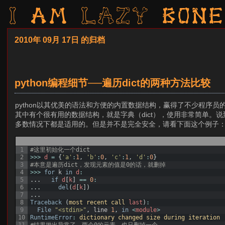
I am LAZY bone
2010年 09月 17日 的归档
python编程细节──遍历dict的两种方法比较
python以其优美的语法和方便的内置数据结构，赢得了不少程序员
其中有个很有用的数据结构，就是字典（dict），使用非常简单。说
多数情况下都是适用的。但是并不是完全安全，请看下面这个例子
1
#这里初始化一个dict
2
>>>
d
=
{
'a'
:
1
,
'b'
:
0
,
'c'
:
1
,
'd'
:
0
}
3
#本意是遍历dict，发现元素的值是0的话，就删掉
4
>>>
for
k
in
d
:
5
.
.
.
if
d
[
k
]
==
0
:
6
.
.
.
del
(
d
[
k
]
)
7
.
.
.
8
Traceback
(
most 
recent 
call 
last
)
:
9
File
"<stdin>"
,
line
1
,
in
<
module
>
10
RuntimeError
:
dictionary
changed
size
during
iteration
11
#结果抛出异常了，两个0的元素，也只删掉一个。