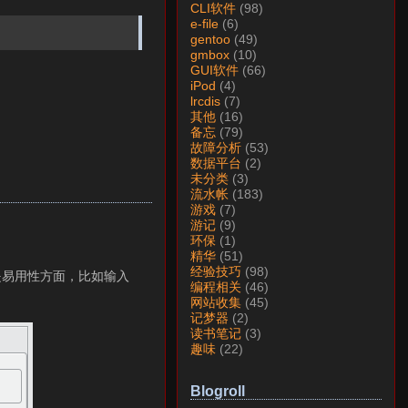
CLI软件
(98)
e-file
(6)
gentoo
(49)
gmbox
(10)
GUI软件
(66)
iPod
(4)
lrcdis
(7)
其他
(16)
备忘
(79)
故障分析
(53)
数据平台
(2)
未分类
(3)
流水帐
(183)
游戏
(7)
游记
(9)
环保
(1)
精华
(51)
经验技巧
(98)
别是易用性方面，比如输入
编程相关
(46)
网站收集
(45)
记梦器
(2)
读书笔记
(3)
趣味
(22)
Blogroll