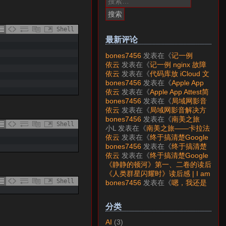
索：
Shell
最新评论
bones7456
发表在《
记一例
nginx 故障分析
》
依云
发表在《
记一例 nginx 故障
分析
》
依云
发表在《
代码库放 iCloud 文
件夹会怎样？
》
bones7456
发表在《
Apple App
Attest简介
》
依云
发表在《
Apple App Attest简
介
》
bones7456
发表在《
局域网影音
解决方案——Jellyfin
》
依云
发表在《
局域网影音解决方
案——Jellyfin
》
bones7456
发表在《
南美之旅
Shell
——卡拉法特看莫雷诺大冰川
》
小L
发表在《
南美之旅——卡拉法
特看莫雷诺大冰川
》
依云
发表在《
终于搞清楚Google
账号的所属国家的逻辑了
》
bones7456
发表在《
终于搞清楚
Google账号的所属国家的逻辑
依云
发表在《
终于搞清楚Google
了
》
账号的所属国家的逻辑了
》
《静静的顿河》第一、二卷的读后
感 | I am LAZY bones?
发表在
《人类群星闪耀时》读后感 | I am
《
《人类群星闪耀时》读后感
》
Shell
LAZY bones?
发表在《
《显微镜
bones7456
发表在《
嗯，我还是
下的大明》读后感
》
喜欢下载mp3
》
分类
AI
(3)