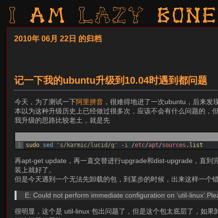
I am LAZY bone
2010年 06月 22日 的归档
记一下我的ubuntu升级到10.04时遇到都问题
今天，为了测试一下
阿里拼音
，很难得地进了一次ubuntu，后来
本以为这种升级历史上已经做过很多次，应该不会有什么问题的，
我升级的思路比较老土，就是先
1
sudo 
sed
's/karmic/lucid/g'
-
i
/
etc
/
apt
/
sources
.list
再apt-get update，再一直交替进行upgrade和dist-
装上就好了。
但是今天遇到一个无法先卸载的包，到某步的时候，出来这样一个
E: Could not perform immediate configuration on ‘util-linux’.P
很明显，这个是 util-linux 包出问题了，但是这个包太底层了