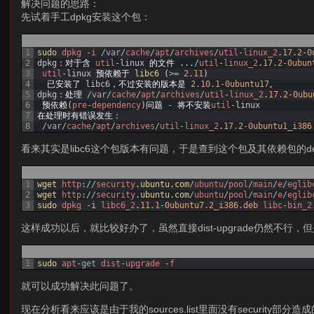
解决问题的思路：
先试着手工dpkg安装这个包：
1
sudo 
dpkg
-
i
/
var
/
cache
/
apt
/
archives
/
util
-
linux_2
.
17.2
-
0
2
dpkg
：对于含
util
-
linux
的文件
.
.
.
/
util
-
linux_2
.
17.2
-
0ubun
3
util
-
linux
预依赖于
libc6
(
>=
2.11
)
4
已安装了
libc6
，不过安装的版本是
2.10.1
-
0ubuntu17
。
5
dpkg
：处理
/
var
/
cache
/
apt
/
archives
/
util
-
linux_2
.
17.2
-
0ubu
6
预依赖
(
pre
-
dependency
)
问题
-
将不安装
util
-
linux
7
在处理时有错误发生：
8
/
var
/
cache
/
apt
/
archives
/
util
-
linux_2
.
17.2
-
0ubuntu1_i386
看来其实是libc6这个包版本有问题，于是查到这个包及其依赖包的
1
wget 
http
:
/
/
security
.ubuntu
.com
/
ubuntu
/
pool
/
main
/
e
/
eglib
2
wget 
http
:
/
/
security
.ubuntu
.com
/
ubuntu
/
pool
/
main
/
e
/
eglib
3
sudo 
dpkg
-
i
libc6_2
.
11.1
-
0ubuntu7.2_i386.deb
libc
-
bin_2
这样成功以后，就比较好办了，虽然直接dist-upgrade仍然不行，
1
sudo 
apt
-
get
dist
-
upgrade
-
f
就可以成功解决此问题了。
现在分析看来应该是由于我的sources.list里面没有security部