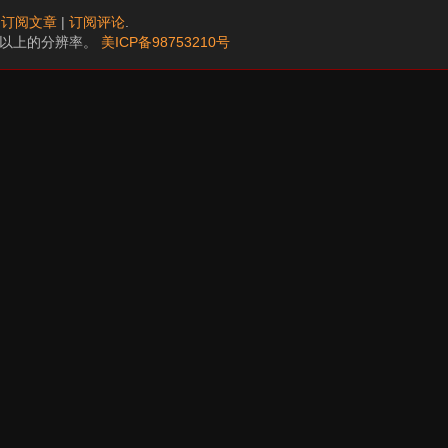
.
订阅文章
|
订阅评论
.
68以上的分辨率。
美ICP备98753210号