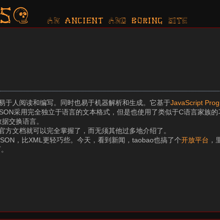
s?
AN ancient AND boring SITE
的数据交换格式。易于人阅读和编写。同时也易于机器解析和生成。它基于
JavaScript Pr
SON采用完全独立于语言的文本格式，但是也使用了类似于C语言家族的习惯（包
理想的数据交换语言。
官方文档就可以完全掌握了，而无须其他过多地介绍了。
ON，比XML更轻巧些。今天，看到新闻，taobao也搞了个
开放平台
，
下。