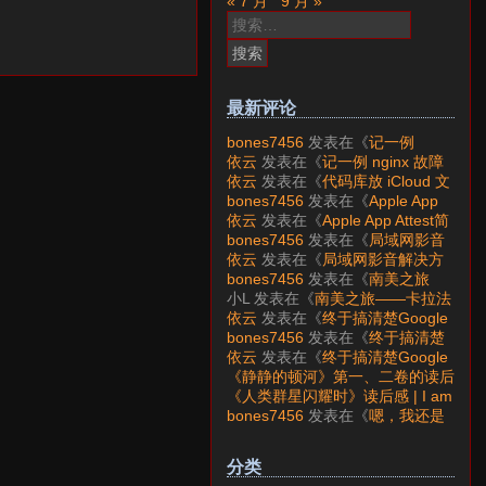
« 7 月
9 月 »
搜
索：
最新评论
bones7456
发表在《
记一例
nginx 故障分析
》
依云
发表在《
记一例 nginx 故障
分析
》
依云
发表在《
代码库放 iCloud 文
件夹会怎样？
》
bones7456
发表在《
Apple App
Attest简介
》
依云
发表在《
Apple App Attest简
介
》
bones7456
发表在《
局域网影音
解决方案——Jellyfin
》
依云
发表在《
局域网影音解决方
案——Jellyfin
》
bones7456
发表在《
南美之旅
——卡拉法特看莫雷诺大冰川
》
小L
发表在《
南美之旅——卡拉法
特看莫雷诺大冰川
》
依云
发表在《
终于搞清楚Google
账号的所属国家的逻辑了
》
bones7456
发表在《
终于搞清楚
Google账号的所属国家的逻辑
依云
发表在《
终于搞清楚Google
了
》
账号的所属国家的逻辑了
》
《静静的顿河》第一、二卷的读后
感 | I am LAZY bones?
发表在
《人类群星闪耀时》读后感 | I am
《
《人类群星闪耀时》读后感
》
LAZY bones?
发表在《
《显微镜
bones7456
发表在《
嗯，我还是
下的大明》读后感
》
喜欢下载mp3
》
分类