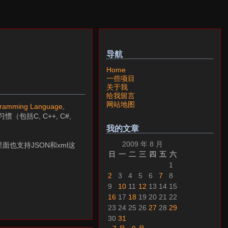
导航
Home
一些项目
关于我
给我留言
网站地图
ogramming Language
,
括C, C++, C#,
我的文章
2009 年 8 月
里面也支持JSON和xml这
日
一
二
三
四
五
六
1
2
3
4
5
6
7
8
9
10
11
12
13
14
15
16
17
18
19
20
21
22
23
24
25
26
27
28
29
30
31