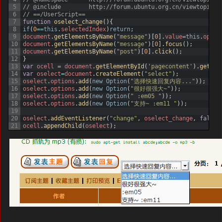
5
// @include        http://forum.ubuntu.org.cn/viewtopic.p
6
// ==/UserScript==
7
function
oselect_change
(
)
{
8
if
(
0
==
this
.
selectedIndex
)
return
;
9
document
.
getElementsByName
(
"message"
)
[
0
]
.
value
=
this
.
optio
10
document
.
getElementsByName
(
"message"
)
[
0
]
.
focus
(
)
;
11
document
.
getElementsByName
(
"post"
)
[
0
]
.
click
(
)
;
12
}
13
var
ocell
=
document
.
getElementById
(
'pagecontent'
)
.
getEle
14
var
oselect
=
document
.
createElement
(
"select"
)
;
15
oselect
.
options
.
add
(
new
Option
(
"选择快速回复内容..."
)
)
;
16
oselect
.
options
.
add
(
new
Option
(
"很好很强大~"
)
)
;
17
oselect
.
options
.
add
(
new
Option
(
" :em05 "
)
)
;
18
oselect
.
options
.
add
(
new
Option
(
"支持~ :em11 "
)
)
;
19
20
oselect
.
addEventListener
(
"change"
,
oselect_change
,
false
)
21
ocell
.
appendChild
(
oselect
)
;