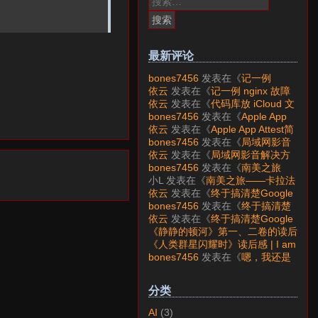
索：
最新评论
bones7456
发表在《
记一例
nginx 故障分析
》
依云
发表在《
记一例 nginx 故障
分析
》
依云
发表在《
代码库放 iCloud 文
件夹会怎样？
》
bones7456
发表在《
Apple App
Attest简介
》
依云
发表在《
Apple App Attest简
介
》
bones7456
发表在《
局域网影音
解决方案——Jellyfin
》
依云
发表在《
局域网影音解决方
案——Jellyfin
》
bones7456
发表在《
南美之旅
——卡拉法特看莫雷诺大冰川
》
小L
发表在《
南美之旅——卡拉法
特看莫雷诺大冰川
》
依云
发表在《
终于搞清楚Google
账号的所属国家的逻辑了
》
bones7456
发表在《
终于搞清楚
Google账号的所属国家的逻辑
依云
发表在《
终于搞清楚Google
了
》
账号的所属国家的逻辑了
》
《静静的顿河》第一、二卷的读后
感 | I am LAZY bones?
发表在
《人类群星闪耀时》读后感 | I am
《
《人类群星闪耀时》读后感
》
LAZY bones?
发表在《
《显微镜
bones7456
发表在《
嗯，我还是
下的大明》读后感
》
喜欢下载mp3
》
分类
AI
(3)