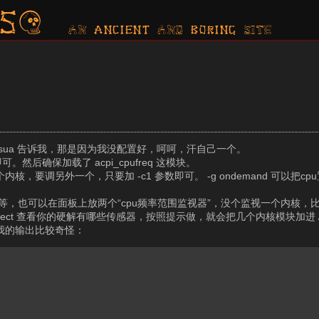
s?
AN ancient AND boring SITE
osua 告诉我，那是因为我没配置好，呵呵，汗自己一个。
包即可。然后确保加载了 acpi_cpufreq 这模块。
一个内核，要调另外一个，只要加 -c1 参数即可。 -g ondemand 可以把
的频率等等，也可以在面板上放两个“cpu频率范围监视器”，没个监视一个内核，
s-detect 查看你的硬解有哪些传感器，按照提示做，就会把几个内核模块加进 /et
不过我的输出比较奇怪：