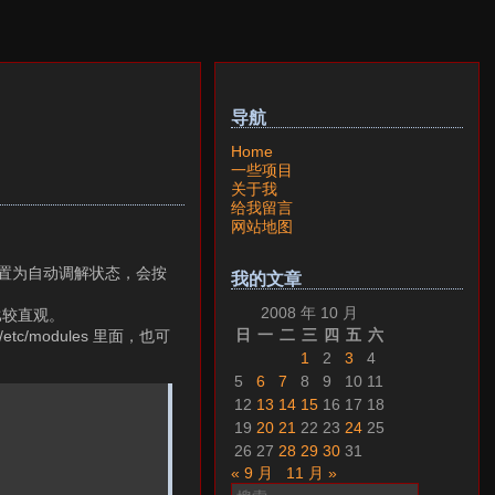
导航
Home
一些项目
关于我
给我留言
网站地图
cpu置为自动调解状态，会按
我的文章
2008 年 10 月
比较直观。
日
一
二
三
四
五
六
c/modules 里面，也可
1
2
3
4
5
6
7
8
9
10
11
12
13
14
15
16
17
18
19
20
21
22
23
24
25
26
27
28
29
30
31
« 9 月
11 月 »
搜