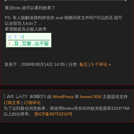
重启fcitx,就可以看到效果了.
PS: 有人能解读搜狗拼音的 scel 细胞词库文件吗?可以的话,就可
以全部导入fcitx了…
希望能提高点输入效率.
发表于：2008年08月14日 14:05 | 分类:
备忘
|
5 个评论 »
由
WordPress
和
bones7456
主题提供支持.
I am LAZY bones?
订阅文章
|
订阅评论
.
为了达到最佳浏览效果，请使用firefox等非IE内核浏览器和1024*768
以上的分辨率。
美ICP备98753210号