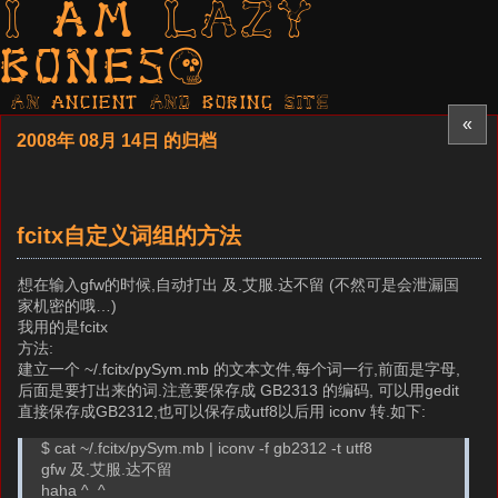
I am LAZY
bones?
AN ancient AND boring SITE
«
2008年 08月 14日 的归档
fcitx自定义词组的方法
想在输入gfw的时候,自动打出 及.艾服.达不留 (不然可是会泄漏国
家机密的哦…)
我用的是fcitx
方法:
建立一个 ~/.fcitx/pySym.mb 的文本文件,每个词一行,前面是字母,
后面是要打出来的词.注意要保存成 GB2313 的编码, 可以用gedit
直接保存成GB2312,也可以保存成utf8以后用 iconv 转.如下:
$ cat ~/.fcitx/pySym.mb | iconv -f gb2312 -t utf8
gfw 及.艾服.达不留
haha ^_^