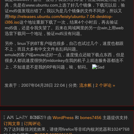
具，先是在www.ubuntu.com上选了好几个镜像，下载完以后，验
证md5值发现出错了，我以为是几个镜像的文件不同步，所以又
用
http://releases.ubuntu.com/feisty/ubuntu-7.04-desktop-
i386.iso
这个地址重新下载了一次，结果4个小时后，再去验证
md5值，还是令我失望了。后来在局域网里的另一台win上用web
迅雷下载同一个地址，验证md5没有问题。
另外，linux下的BT客户端也很多，自己也试过几个，速度也都跟
不上，而且大多有中文文件名乱码问题。
emule的客户端amule还好一点，速度慢点还能下载点东西，但是
很多人都说速度很快的mldonkey在我的机子上就连服务器都连不
上，不知道是不是我的RP有问题，唉，郁闷。
发表于：2007年04月28日 22:04 | 分类:
流水帐
|
2 个评论 »
由
WordPress
和
bones7456
主题提供支持.
I am LAZY bones?
订阅文章
|
订阅评论
.
为了达到最佳浏览效果，请使用firefox等非IE内核浏览器和1024*768