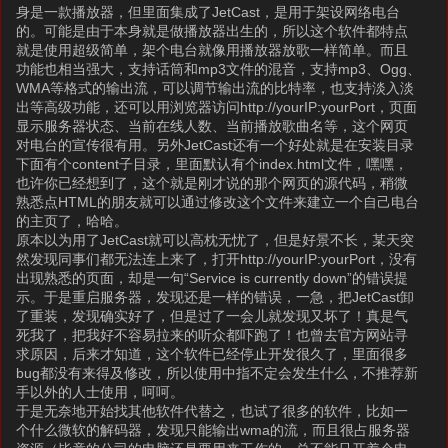
身是一款播放器，但里面集成了JetCast，是用于架设网络电台
的。可能是由于本身就是做播放器出生的，所以这个软件都特点
就是使用超级简单，架个电台就像用播放器放歌一样简单。而且
功能也相当强大，支持话筒和mp3文件的混音，支持mp3、Ogg、
WMA等格式的输出流，可以调节输出流的比特率，也支持淡入淡
出等高级功能，还可以用浏览器访问http://yourIP:yourPort，页面
显示服务器状态、当前在线人数、当前播放歌曲名等，这个网页
对电台的宣传很有用。另外JetCast还有一个好处就是在安装目录
下面有个content子目录，里面默认有个index.html文件，嘿嘿，
也许你已经想到了，这个就是刚才说的那个网页的源代码，稍微
熟悉点HTML的朋友就可以通过修改这个文件来建立一个自己电台
的主页了，哈哈。
原本以为用了JetCast就可以高枕无忧了，但是好景不长，某天突
然发现同事们都无法连上来了，打开http://yourIP:yourPort，没有
出现熟悉的页面，却是一句“Service is currently down”的错误提
示。于是重启服务器，发现还是一样的错误，一急，把JetCast卸
了重装，发现确实好了，但是过了一会儿就发现又坏了！真是气
死我了，把我好不容易拉来的听众都吓跑了！也曾去官方网站寻
求原因，后来才知道，这个软件已经停止开发很久了，里面很多
bug都没有来得及修改，所以使用中指不定会发生什么，不推荐新
手以外的人士使用，呵呵。
于是无奈地开始找其他软件代替之，也试了很多的软件，比如一
个什么微软的解码器，发现只能输出wma的流，而且很占服务器