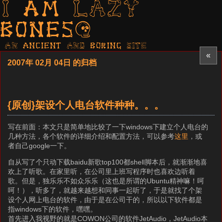
I am LAZY
bones?
AN ancient AND boring SITE
«
2007年 02月 04日 的归档
{原创}架设个人电台软件种种。。。
写在前面：本文只是简单地比较了一下windows下建立个人电台的
几种方法，各个软件的详细介绍和配置方法，可以参考
这里
，或
者自己google一下。
自从写了个只动下载baidu新歌top100都shell脚本后，就渐渐地喜
欢上了听歌。在家里听，在公司里上班写程序时也喜欢边听着
歌。但是，独乐乐不如众乐乐（这也是所谓的Ubuntu精神嘛！呵
呵！），听多了，就越来越想和同事一起听了，于是就找了个架
设个人网上电台的软件，由于是在公司干的，所以以下软件都是
指windows下的软件，嘿嘿。
首先进入我视野的就是COWON公司的软件JetAudio，JetAudio本