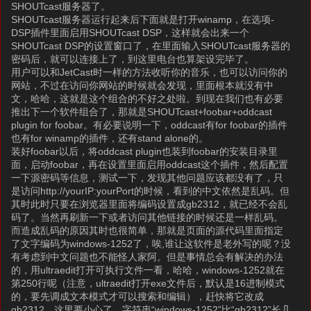
SHOUTcast服务器了。
SHOUTcast服务器运行起来后下面就是打开winamp，在选项-
DSP插件里面启用SHOUTcast DSP，这样就会出来一个
SHOUTcast DSP的设置窗口了，在里面输入SHOUTcast服务器的
密码后，就可以连接上了，到这里电台也算架设完毕了。
用户可以和JetCast时一样的方法收听你的音乐，也可以访问你的
网站，不过在访问你网站的时候就会发现，里面根本就没有中
文，哈哈，这就是这个组合的不好之处啦。到现在我们也有必要
推出下一个软件组合了，那就是SHOUTcast+foobar+oddcast
plugin for foobar。有必要说明一下，oddcast有for foobar的插件
也有for winamp的插件，还有stand alone的。
装好foobar以后，将oddcast plugin也装到foobar的安装目录里
面，启动foobar，再在设置里面启用oddcast这个插件，然后配置
一下源密码等信息，测试一下，发现其他问题应该都没有了，只
是访问http://yourIP:yourPort的时候，看到的中文依然是乱码。但
其时此时只要在浏览器里面将编码设置成gb2312，就已经不会乱
码了。当然再刷新一下或者访问其他链接的时候还是一样乱码。
而造成乱码的原因其时也很简单，那就是页面的源代码里面指定
了文字编码为windows-1252了，唉,谁让这软件是老外写的呢？没
有考虑到中文问题也不能怪人家阿。但是事情总会有解决的办法
的，用ultraedit打开可执行文件一看，哈哈，windows-1252就在
第250行呢（注意，ultraedit打开exe文件后，默认是16进制模式
的，要先调成文本模式才可以搜索和编辑），赶快将它改成
gb2312，这里要小心了，字符串“windows-1252”比“gb2312”长几