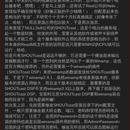
资源（毕竟的公司的电脑还是要用来工作的，总不能只开着个电
台服务吧，嘿嘿），于是马上放弃；还有试了Real公司的Helix，
发现似乎确实很专业（好像正版的不少钱哦！），但配置起来也
是相当的“专业”，不研究个十天半个月好真难搞定（好像夸张了
点，哈哈），而且资源占用也比较大，于是再次放弃。
后来发现了NULLSoft公司的SHOUTcast，这是个电台的服务端，
起一个数据转换、转发的作用，需要从其他软件或者声卡获得声
音输入才能工作。这个服务端软件占用的系统资源相当的小，软
件本身的ReadME文件里的说明是说只需要90MHZ的CPU就可以
运行，哈哈。
但是只有SHOUTcast是远远不够的，它还需要一个播放器来输出
音频数据才行，第一个想到的当然是同出于一家的Winamp，这也
是官方网站推荐的，另外还需要装一个winamp的插件
（SHOUTcast DSP）来把winamp的数据发送给SHOUTcast服务
器。于是下了winamp2.9.1，虽然winamp有很多新版本的，但新
版本的资源占用较大，而且这个版本比较稳定，最重要的是
SHOUTcast DSP不支持winamp3.X以上版本。再下载了前面说的
SHOUTcast DSP。安装时注意SHOUTcast DSP要和winamp装在
相同目录下，因为是插件嘛!
依次装上后，先按需要修改SHOUTcast安装目录下的ini配置文
件，一般只需要修改最大听众数、端口、密码和管理员密码等几
项就可以了。注意了，这里的Password=后面的这个密码是连接
源的密码也就是后面winamp插件用的密码，而AdminPassword=
后面的这个密码是管理员密码。修改完毕后就可以双击图标运行