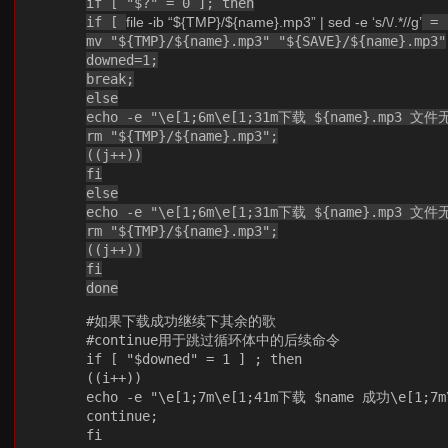
if [ "$?" = 0 ]; then
if [
file -ib “${TMP}/${name}.mp3” | sed -e ‘s/\/.*//g’
= "
mv "${TMP}/${name}.mp3" "${SAVE}/${name}.mp3"
downed=1;
break;
else
echo -e "\e[1;6m\e[1;31m下载 ${name}.mp3
rm "${TMP}/${name}.mp3";
((j++))
fi
else
echo -e "\e[1;6m\e[1;31m下载 ${name}.mp3
rm "${TMP}/${name}.mp3";
((j++))
fi
done
#如果下载成功继续下其余的歌
#continue用于跳过循环体中的后续命令
if [ "$downed" = 1 ] ; then
((i++))
echo -e "\e[1;7m\e[1;41m下载 $name 成功\e[1;7m
continue;
fi