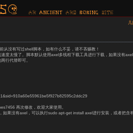
s?
AN ancient AND boring SITE
几
前从没有写过shell脚本，如有什么不妥，请不吝赐教！
太慢了。脚本默认使用axel多线程下载工具进行下载，如果没有axel，可以执
et”的两行代替即可。
391&sid=910a60e55961be5f927b82595c2ddc29
es7456 再次修改，欢迎大家使用。
axel，可以执行sudo apt-get install axel进行安装，或者把含有