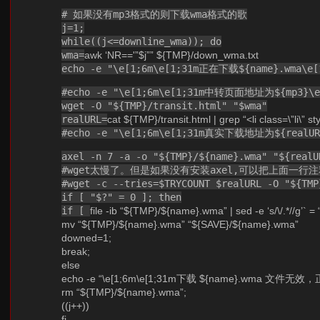
# 如果没有mp3格式的则下载wma格式的歌
j=1;
while((j<=downline_wma)); do
wma=
awk ‘NR=='”$j”” ${TMP}/down_wma.txt
echo -e "\e[1;6m\e[1;31m正在下载${name}.wma\e[
#echo -e "\e[1;6m\e[1;31m中转页面地址为${mp3}\e[
wget -O "${TMP}/transit.html" "$wma"
realURL=
cat ${TMP}/transit.html | grep “<li class=\”li\” sty
#echo -e "\e[1;6m\e[1;31m真实下载地址为${realURL
axel -n 7 -a -o "${TMP}/${name}.wma" "${realU
#wget太慢了。但是如果没有安装axel,可以把上面一
#wget -c --tries=$TRYCOUNT $realURL -O "${TMP
if [ "$?" = 0 ]; then
if [
file -ib “${TMP}/${name}.wma” | sed -e ‘s/\/.*//g’` = 
mv “${TMP}/${name}.wma” “${SAVE}/${name}.wma”
downed=1;
break;
else
echo -e “\e[1;6m\e[1;31m下载 ${name}.wma 文件无
rm “${TMP}/${name}.wma”;
((j++))
fi