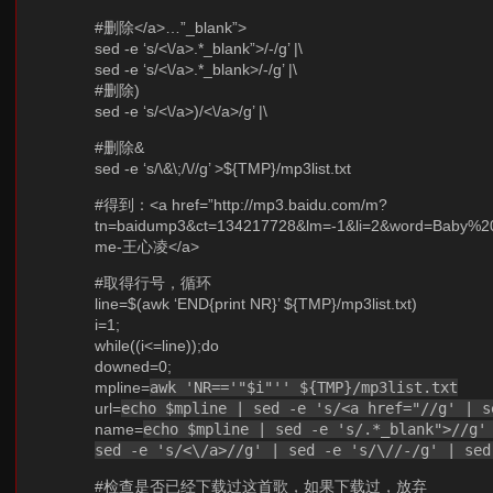
#删除</a>…”_blank”>
sed -e ‘s/<\/a>.*_blank”>/-/g’ |\
sed -e ‘s/<\/a>.*_blank>/-/g’ |\
#删除)
sed -e ‘s/<\/a>)/<\/a>/g’ |\
#删除&
sed -e ‘s/\&\;/\//g’ >${TMP}/mp3list.txt
#得到：<a href=”http://mp3.baidu.com/m?
tn=baidump3&ct=134217728&lm=-1&li=2&word=Baby%2
me-王心凌</a>
#取得行号，循环
line=$(awk ‘END{print NR}’ ${TMP}/mp3list.txt)
i=1;
while((i<=line));do
downed=0;
mpline=
awk 'NR=='"$i"'' ${TMP}/mp3list.txt
url=
echo $mpline | sed -e 's/<a href="//g' | s
name=
echo $mpline | sed -e 's/.*_blank">//g'
sed -e 's/<\/a>//g' | sed -e 's/\//-/g' | sed
#检查是否已经下载过这首歌，如果下载过，放弃