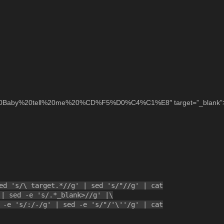
0Baby%20tell%20me%20%CD%F5%D0%C4%C1%E8″ target=”_blank”>Ba
ed 's/\ target.*//g' | sed 's/"//g' | cat
 | sed -e 's/.*_blank>//g' |\
 -e 's/:/-/g' | sed -e 's/"/'\''/g' | cat