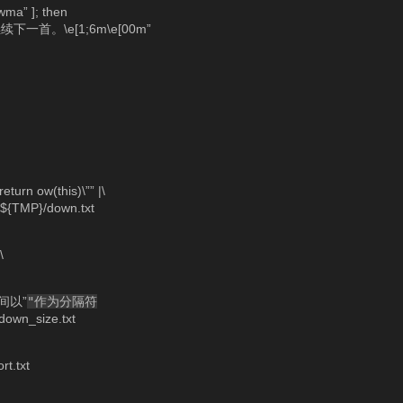
wma” ]; then
继续下一首。\e[1;6m\e[00m”
eturn ow(this)\”” |\
 > ${TMP}/down.txt
\
之间以”
"作为分隔符
down_size.txt
t.txt