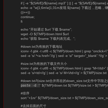
if [ -e “${SAVE}/${name}.mp3” ] || [ -e “${SAVE}/${name}.
echo -e “\e[1;6m\e[1;31m发现 ${name} 下载过，忽略，
((i++))
continue;
fi
echo “开始通过 $url 下载 $name”;
wget -O ${TMP}/down.html $url
echo “获取 $name 下载列表完成。”;
#down.txt为有效的下载地址
iconv -f gbk -t utf8 -c ${TMP}/down.html | grep “onclick=\”r
sed -e ‘s/.*<a href=”//g’ | sed -e ‘s/” target=”_blank”.*//g’
#size.txt为有效的下载文件大小
iconv -f gbk -t utf8 -c ${TMP}/down.html | grep “M<\/td>” |
sed -e ‘s/<td>//g’ | sed -e ‘s/ M<\/td>//g’ > ${TMP}/size.txt
#down.txt与size.txt合并而在的down_size.txt文件中字段
paste -d '
‘ ${TMP}/down.txt ${TMP}/size.txt > ${TMP}/
#排序
sort “+1nr” ${TMP}/down_size.txt > ${TMP}/down_size_sor
#去掉后面的尺寸