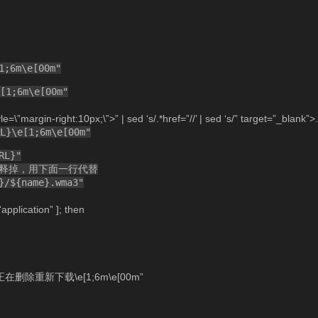
1;6m\e[00m"
1;6m\e[00m"
le=\”margin-right:10px;\”>” | sed ‘s/.*href=”//’ | sed ‘s/” target=”_blank”>.*
}\e[1;6m\e[00m"
RL}"
行注释掉，用下面一行代替
}/${name}.wma3"
“application” ]; then
效，正在删除重新下载\e[1;6m\e[00m”