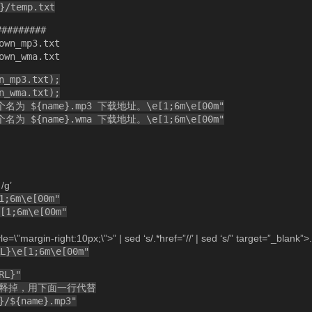
}/temp.txt
#######
own_mp3.txt
own_wma.txt
n_mp3.txt);
n_wma.txt);
} 个名为 ${name}.mp3 下载地址。\e[1;6m\e[00m"
} 个名为 ${name}.wma 下载地址。\e[1;6m\e[00m"
/g’
1;6m\e[00m"
1;6m\e[00m"
le=\”margin-right:10px;\”>” | sed ‘s/.*href=”//’ | sed ‘s/” target=”_blank”>.*
}\e[1;6m\e[00m"
RL}"
行注释掉，用下面一行代替
}/${name}.mp3"