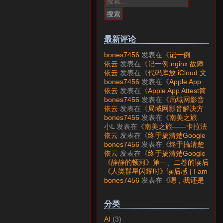
索：
最新评论
bones7456
发表在《
记一例
nginx 故障分析
》
依云
发表在《
记一例 nginx 故障
分析
》
依云
发表在《
代码库放 iCloud 文
件夹会怎样？
》
bones7456
发表在《
Apple App
Attest简介
》
依云
发表在《
Apple App Attest简
介
》
bones7456
发表在《
局域网影音
解决方案——Jellyfin
》
依云
发表在《
局域网影音解决方
案——Jellyfin
》
bones7456
发表在《
南美之旅
——卡拉法特看莫雷诺大冰川
》
小L
发表在《
南美之旅——卡拉法
特看莫雷诺大冰川
》
依云
发表在《
终于搞清楚Google
账号的所属国家的逻辑了
》
bones7456
发表在《
终于搞清楚
Google账号的所属国家的逻辑
依云
发表在《
终于搞清楚Google
了
》
账号的所属国家的逻辑了
》
《静静的顿河》第一、二卷的读后
感 | I am LAZY bones?
发表在
《人类群星闪耀时》读后感 | I am
《
《人类群星闪耀时》读后感
》
LAZY bones?
发表在《
《显微镜
bones7456
发表在《
嗯，我还是
下的大明》读后感
》
喜欢下载mp3
》
分类
AI
(3)