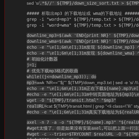
sed ‘s/
.*$//' ${TMP}/down_size_sort.txt > ${TMP
##### 析取出mp3 的下载地址或 wma的下载地址 #######
grep -i "word=mp3" ${TMP}/temp.txt > ${TMP}/d
grep -i "word=wma" ${TMP}/temp.txt > ${TMP}/d
downline_mp3=$(awk 'END{print NR}' ${TMP}/dow
downline_wma=$(awk 'END{print NR}' ${TMP}/dow
echo -e "\e[1;6m\e[1;31m发现 ${downline_mp3
echo -e "\e[1;6m\e[1;31m发现 ${downline_wma
# 初始化计数器
j=1;
# 优先下载mp3格式的歌曲
while((j<=downline_mp3)); do
mp3=
awk ‘NR=='”$j”” ${TMP}/down_mp3.txt | sed -e ‘s/ /\\ 
echo -e "\e[1;6m\e[1;31m正在下载${name}.mp3\e[
#echo -e "\e[1;6m\e[1;31m中转页面地址为${mp3}\e[
wget -O "${TMP}/transit.html" "$mp3"
realURL=
cat ${TMP}/transit.html | grep “<li class=\”li\” sty
#echo -e "\e[1;6m\e[1;31m真实下载地址为${realURL
axel -n 7 -a -o "${TMP}/${name}.mp3" "${realU
#wget太慢了。但是如果没有安装axel,可以把上面一
#wget -c --tries=$TRYCOUNT $realURL -O "${TMP