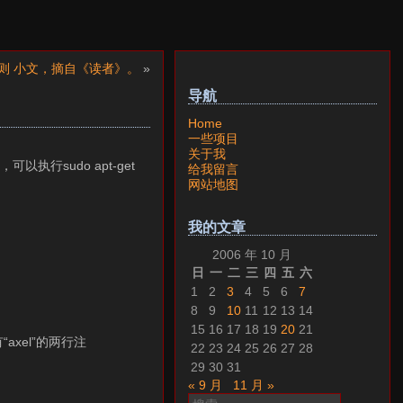
则 小文，摘自《读者》。
»
导航
Home
一些项目
关于我
行sudo apt-get
给我留言
网站地图
我的文章
2006 年 10 月
日
一
二
三
四
五
六
1
2
3
4
5
6
7
8
9
10
11
12
13
14
15
16
17
18
19
20
21
“axel”的两行注
22
23
24
25
26
27
28
29
30
31
« 9 月
11 月 »
搜