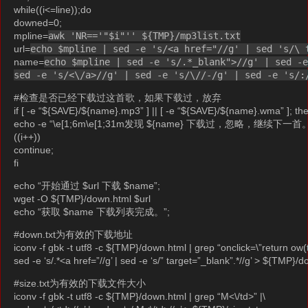
while((i<=line));do
downed=0;
mpline=
awk 'NR=='"$i"'' ${TMP}/mp3list.txt
url=
echo $mpline | sed -e 's/<a href="//g' | sed 's/\ 
name=
echo $mpline | sed -e 's/.*_blank">//g' | sed -
sed -e 's/<\/a>//g' | sed -e 's/\//-/g' | sed -e 's/:
#检查是否已经下载过这首歌，如果下载过，放弃
if [ -e “${SAVE}/${name}.mp3” ] || [ -e “${SAVE}/${name}.wma” ]; th
echo -e “\e[1;6m\e[1;31m发现 ${name} 下载过，忽略，继续下一首。\e
((i++))
continue;
fi
echo “开始通过 $url 下载 $name”;
wget -O ${TMP}/down.html $url
echo “获取 $name 下载列表完成。”;
#down.txt为有效的下载地址
iconv -f gbk -t utf8 -c ${TMP}/down.html | grep “onclick=\”return ow(th
sed -e ‘s/.*<a href=”//g’ | sed -e ‘s/” target=”_blank”.*//g’ > ${TMP}/d
#size.txt为有效的下载文件大小
iconv -f gbk -t utf8 -c ${TMP}/down.html | grep “M<\/td>” |\