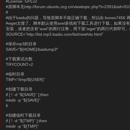
#License: GPLv2
#原脚本见http://forum.ubuntu.org.cn/viewtopic.php?t=2391&sid=9
#
#由于baidu的问题，导致原脚本不能正确下载，所以由 bones745
#wget太慢了。脚本默认使用axel多线程下载工具进行下载，如果没有axel，可以执
安装，或者把含有“axel”的两行注释，用下面“wget”的两行代替即可。
SOURCE=”http://list.mp3.baidu.com/list/newhits.html”
#保存mp3的目录
SAVE=”${HOME}/baidump3″
#下载重试次数
TRYCOUNT=2
#临时目录
TMP=”/tmp/${USER}”
#创建下载目录
if [ ! -d “${SAVE}” ];then
mkdir -p “${SAVE}”
fi
#创建临时下载目录
if [ ! -d “${TMP}” ];then
mkdir -p “${TMP}”