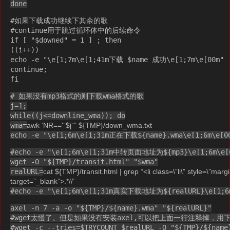
done
#如果下载成功继续下其余的歌
#continue用于跳过循环体中的后续命令
if [ "$downed" = 1 ] ; then
((i++))
echo -e "\e[1;7m\e[1;41m下载 $name 成功\e[1;7m\e[00m"
continue;
fi
# 如果没有mp3格式的则下载wma格式的歌
j=1;
while((j<=downline_wma)); do
wma=
awk ‘NR=='”$j”” ${TMP}/down_wma.txt
echo -e "\e[1;6m\e[1;31m正在下载${name}.wma\e[1;6m\e[0
#echo -e "\e[1;6m\e[1;31m中转页面地址为${mp3}\e[1;6m\e[
wget -O "${TMP}/transit.html" "$wma"
realURL=
cat ${TMP}/transit.html | grep “<li class=\”li\” style=\”margin
target=”_blank”>.*//’
#echo -e "\e[1;6m\e[1;31m真实下载地址为${realURL}\e[1;6
axel -n 7 -a -o "${TMP}/${name}.wma" "${realURL}"
#wget太慢了。但是如果没有安装axel,可以把上面一行注释掉，用
#wget -c --tries=$TRYCOUNT $realURL -O "${TMP}/${name