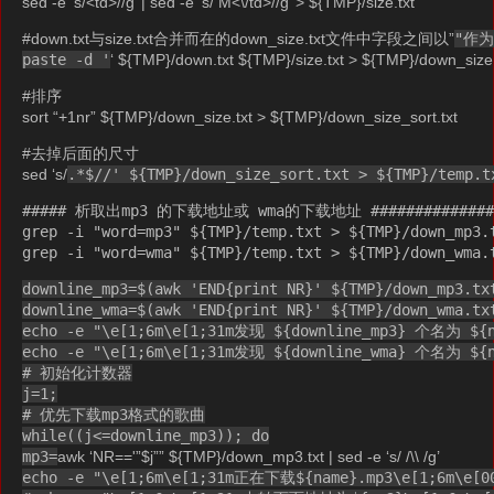
sed -e ‘s/<td>//g’ | sed -e ‘s/ M<\/td>//g’ > ${TMP}/size.txt
#down.txt与size.txt合并而在的down_size.txt文件中字段之间以”
"作
paste -d '
‘ ${TMP}/down.txt ${TMP}/size.txt > ${TMP}/down_size.
#排序
sort “+1nr” ${TMP}/down_size.txt > ${TMP}/down_size_sort.txt
#去掉后面的尺寸
sed ‘s/
.*$//' ${TMP}/down_size_sort.txt > ${TMP}/temp.t
##### 析取出mp3 的下载地址或 wma的下载地址 #############
grep -i "word=mp3" ${TMP}/temp.txt > ${TMP}/down_mp3.
grep -i "word=wma" ${TMP}/temp.txt > ${TMP}/down_wma.
downline_mp3=$(awk 'END{print NR}' ${TMP}/down_mp3.tx
downline_wma=$(awk 'END{print NR}' ${TMP}/down_wma.tx
echo -e "\e[1;6m\e[1;31m发现 ${downline_mp3} 个名为 $
echo -e "\e[1;6m\e[1;31m发现 ${downline_wma} 个名为 $
# 初始化计数器
j=1;
# 优先下载mp3格式的歌曲
while((j<=downline_mp3)); do
mp3=
awk ‘NR=='”$j”” ${TMP}/down_mp3.txt | sed -e ‘s/ /\\ /g’
echo -e "\e[1;6m\e[1;31m正在下载${name}.mp3\e[1;6m\e[0