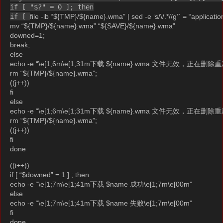
if [ "$?" = 0 ]; then
if [
file -ib “${TMP}/${name}.wma” | sed -e ‘s/\/.*//g’` = “applicatio
mv “${TMP}/${name}.wma” “${SAVE}/${name}.wma”
downed=1;
break;
else
echo -e “\e[1;6m\e[1;31m下载 ${name}.wma 文件无效，正在删除重新
rm “${TMP}/${name}.wma”;
((j++))
fi
else
echo -e “\e[1;6m\e[1;31m下载 ${name}.wma 文件无效，正在删除重新
rm “${TMP}/${name}.wma”;
((j++))
fi
done
((i++))
if [ “$downed” = 1 ] ; then
echo -e “\e[1;7m\e[1;41m下载 $name 成功\e[1;7m\e[00m”
else
echo -e “\e[1;7m\e[1;41m下载 $name 失败\e[1;7m\e[00m”
fi
done