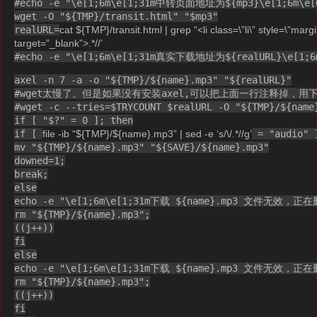
#echo -e "\e[1;6m\e[1;31m中转页面地址为${mp3}\e[1;6m\e[
wget -O "${TMP}/transit.html" "$mp3"
realURL=
cat ${TMP}/transit.html | grep “<li class=\”li\” style=\”margin
target=”_blank”>.*//’
#echo -e "\e[1;6m\e[1;31m真实下载地址为${realURL}\e[1;6
axel -n 7 -a -o "${TMP}/${name}.mp3" "${realURL}"
#wget太慢了。但是如果没有安装axel,可以把上面一行注释掉，用
#wget -c --tries=$TRYCOUNT $realURL -O "${TMP}/${name
if [ "$?" = 0 ]; then
if [
file -ib “${TMP}/${name}.mp3” | sed -e ‘s/\/.*//g’
= "audio" 
mv "${TMP}/${name}.mp3" "${SAVE}/${name}.mp3"
downed=1;
break;
else
echo -e "\e[1;6m\e[1;31m下载 ${name}.mp3 文件无效，正
rm "${TMP}/${name}.mp3";
((j++))
fi
else
echo -e "\e[1;6m\e[1;31m下载 ${name}.mp3 文件无效，正
rm "${TMP}/${name}.mp3";
((j++))
fi