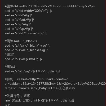
#删除<td width=”30%”> <td> </td> <td…FFFFFF”> <p> </p>
sed -e ‘s/<td width=”30%”>//g’ |\
sed -e ‘s/<td>//g’ |\
sed -e ‘s/<\/td>//g’ |\
sed -e ‘s/<p>//g’ |\
sed -e ‘s/<\/p>//g’ |\
sed -e ‘s/<td.*”border”>//g’ |\
#删除</a>…”_blank”>
sed -e ‘s/<\/a>.*_blank”>/-/g’ |\
sed -e ‘s/<\/a>.*_blank>/-/g’ |\
#删除)
sed -e ‘s/<\/a>)/<\/a>/g’ |\
#删除&
sed -e ‘s/\&\;/\//g’ >${TMP}/mp3list.txt
#得到：<a href=”http://mp3.baidu.com/m?
tn=baidump3&ct=134217728&lm=-1&li=2&word=Baby%20Baby
target=”_blank”>Baby ,Baby tell me-王心凌</a>
#取得行号，循环
line=$(awk ‘END{print NR}’ ${TMP}/mp3list.txt)
i=1;