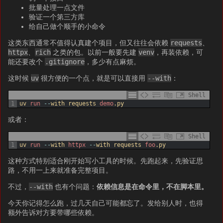
批量处理一点文件
验证一个第三方库
给自己做个顺手的小命令
这类东西通常不值得认真建个项目，但又往往会依赖
requests
、
httpx
、
rich
之类的包。以前一般要先建
venv
，再装依赖，可
能还要改个
.gitignore
，多少有点麻烦。
这时候
uv
很方便的一个点，就是可以直接用
--with
：
Shell
1
uv 
run
--
with 
requests 
demo
.py
或者：
Shell
1
uv 
run
--
with 
httpx
--
with 
requests 
foo
.py
这种方式特别适合刚开始写小工具的时候。先跑起来，先验证思
路，不用一上来就准备完整项目。
不过，
--with
也有个问题：
依赖信息是在命令里，不在脚本里。
今天你记得怎么跑，过几天自己可能都忘了。发给别人时，也得
额外告诉对方要带哪些依赖。