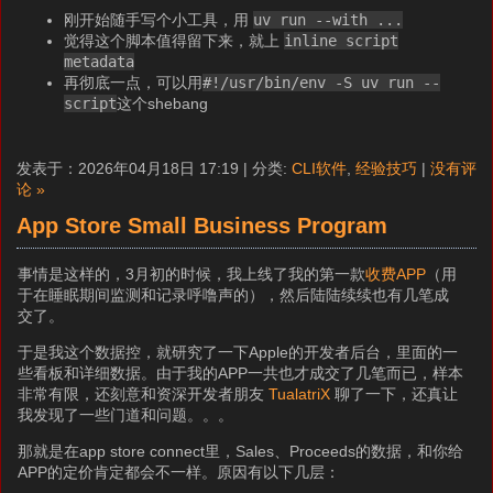
刚开始随手写个小工具，用
uv run --with ...
觉得这个脚本值得留下来，就上
inline script
metadata
再彻底一点，可以用
#!/usr/bin/env -S uv run --
script
这个shebang
发表于：2026年04月18日 17:19 | 分类:
CLI软件
,
经验技巧
|
没有评
论 »
App Store Small Business Program
事情是这样的，3月初的时候，我上线了我的第一款
收费APP
（用
于在睡眠期间监测和记录呼噜声的），然后陆陆续续也有几笔成
交了。
于是我这个数据控，就研究了一下Apple的开发者后台，里面的一
些看板和详细数据。由于我的APP一共也才成交了几笔而已，样本
非常有限，还刻意和资深开发者朋友
TualatriX
聊了一下，还真让
我发现了一些门道和问题。。。
那就是在app store connect里，Sales、Proceeds的数据，和你给
APP的定价肯定都会不一样。原因有以下几层：