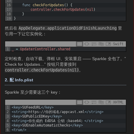
15
16
func
checkForUpdates
(
)
{
17
controller
.
checkForUpdates
(
nil
)
18
}
19
}
然后在
AppDelegate.applicationDidFinishLaunching
里
引用一下让它实例化：
Swift
1
_
=
UpdaterController
.
shared
定时检查、自动下载、弹框 UI、安装重启 —— Sparkle 全包了。”
Check for Updates…” 按钮只需要接到
controller.checkForUpdates(nil)
。
2. 配 Info.plist
Sparkle 至少需要这三个 key：
XHTML
1
<key>
SUFeedURL
</key>
2
<string>
https://你的域名/appcast.xml
</string>
3
<key>
SUPublicEDKey
</key>
4
<string>
你生成的 EdDSA 公钥（base64）
</string>
5
<key>
SUEnableAutomaticChecks
</key>
6
<true/>