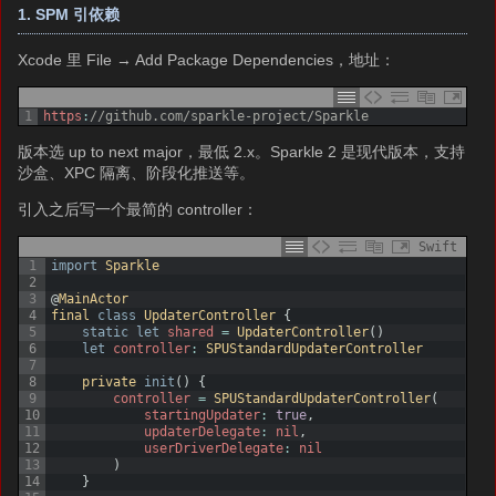
1. SPM 引依赖
Xcode 里 File → Add Package Dependencies，地址：
1
https
:
//github.com/sparkle-project/Sparkle
版本选 up to next major，最低 2.x。Sparkle 2 是现代版本，支持
沙盒、XPC 隔离、阶段化推送等。
引入之后写一个最简的 controller：
Swift
1
import
Sparkle
2
3
@
MainActor
4
final
class
UpdaterController
{
5
static
let
shared
=
UpdaterController
(
)
6
let
controller
:
SPUStandardUpdaterController
7
8
private 
init
(
)
{
9
controller
=
SPUStandardUpdaterController
(
10
startingUpdater
:
true
,
11
updaterDelegate
:
nil
,
12
userDriverDelegate
:
nil
13
)
14
}