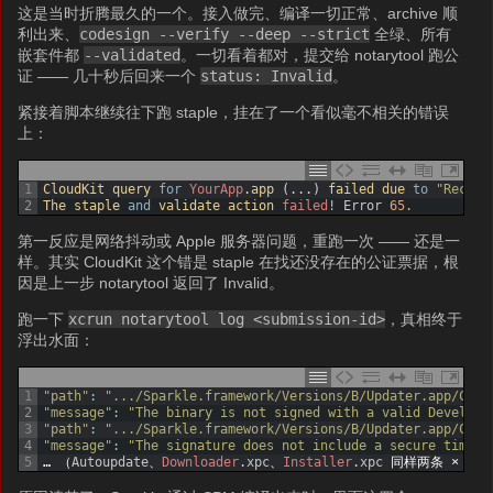
这是当时折腾最久的一个。接入做完、编译一切正常、archive 顺
利出来、
codesign --verify --deep --strict
全绿、所有
嵌套件都
--validated
。一切看着都对，提交给 notarytool 跑公
证 —— 几十秒后回来一个
status: Invalid
。
紧接着脚本继续往下跑 staple，挂在了一个看似毫不相关的错误
上：
1
CloudKit 
query 
for
YourApp
.
app
(
.
.
.
)
failed 
due 
to
"Record
2
The 
staple 
and
validate 
action 
failed
!
Error
65.
第一反应是网络抖动或 Apple 服务器问题，重跑一次 —— 还是一
样。其实 CloudKit 这个错是 staple 在找还没存在的公证票据，根
因是上一步 notarytool 返回了 Invalid。
跑一下
xcrun notarytool log <submission-id>
，真相终于
浮出水面：
1
"path"
:
".../Sparkle.framework/Versions/B/Updater.app/Cont
2
"message"
:
"The binary is not signed with a valid Develope
3
"path"
:
".../Sparkle.framework/Versions/B/Updater.app/Cont
4
"message"
:
"The signature does not include a secure timest
5
…
（
Autoupdate
、
Downloader
.
xpc
、
Installer
.
xpc
同样两条
×
2
）