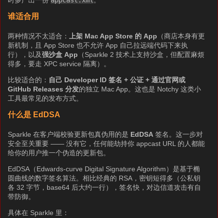
谁适合用
两种情况不太适合：
上架 Mac App Store 的 App
（商店本身有更
新机制，且 App Store 也不允许 App 自己拉远端代码下来执
行），以及
强沙盒 App
（Sparkle 2 技术上支持沙盒，但配置麻烦
得多，要走 XPC service 隔离）。
比较适合的：
自己 Developer ID 签名 + 公证 + 通过官网或
GitHub Releases 分发
的独立 Mac App。这也是 Notchy 这类小
工具最常见的发布方式。
什么是 EdDSA
Sparkle 在客户端校验更新包真伪用的是
EdDSA
签名。这一步对
安全至关重要 —— 没有它，任何能劫持你 appcast URL 的人都能
给你的用户推一个伪造的更新包。
EdDSA（Edwards-curve Digital Signature Algorithm）是基于椭
圆曲线的数字签名算法。相比经典的 RSA，密钥短得多（公私钥
各 32 字节，base64 后大约一行），签名快，对边信道攻击有自
带防御。
具体在 Sparkle 里：