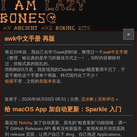
I am LAZY
bones?
AN ancient AND boring SITE
«
awk中文手册 再版
将近20年前，我自己在学习awk的时候，整理过一个
awk中文手册
（整理、输出真的是学习的最佳方式之一），当时内容都校对
过，但格式真的挺乱的。
而刚刚的5月底，我发现我的Claude design额度要用不完了，于
是干脆给这个手册来个再版。样式现代化了不少！
链接
不变，之前的
老版本
在这。
发表于：2026年06月03日 08:51 | 分类:
流水帐
|
没有评论 »
给 macOS App 加自动更新：Sparkle 入门
最近给
Notchy
加了自动更新。原先的”检查更新”功能很糙：调一
下 GitHub Releases API 看有没有新版本，发现有就开浏览器跳
到 release 页面，让用户自己下 dmg、自己拖进 Applications。