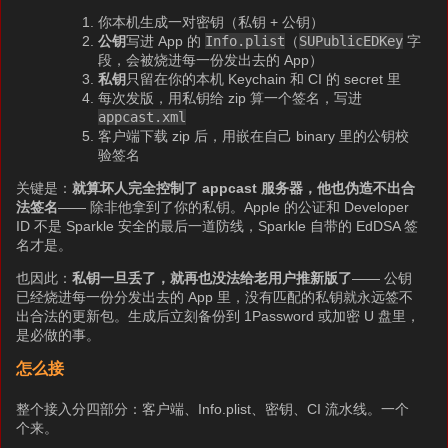
你本机生成一对密钥（私钥 + 公钥）
公钥
写进 App 的
Info.plist
（
SUPublicEDKey
字
段，会被烧进每一份发出去的 App）
私钥
只留在你的本机 Keychain 和 CI 的 secret 里
每次发版，用私钥给 zip 算一个签名，写进
appcast.xml
客户端下载 zip 后，用嵌在自己 binary 里的公钥校
验签名
关键是：
就算坏人完全控制了 appcast 服务器，他也伪造不出合
法签名
—— 除非他拿到了你的私钥。Apple 的公证和 Developer
ID 不是 Sparkle 安全的最后一道防线，Sparkle 自带的 EdDSA 签
名才是。
也因此：
私钥一旦丢了，就再也没法给老用户推新版了
—— 公钥
已经烧进每一份分发出去的 App 里，没有匹配的私钥就永远签不
出合法的更新包。生成后立刻备份到 1Password 或加密 U 盘里，
是必做的事。
怎么接
整个接入分四部分：客户端、Info.plist、密钥、CI 流水线。一个
个来。