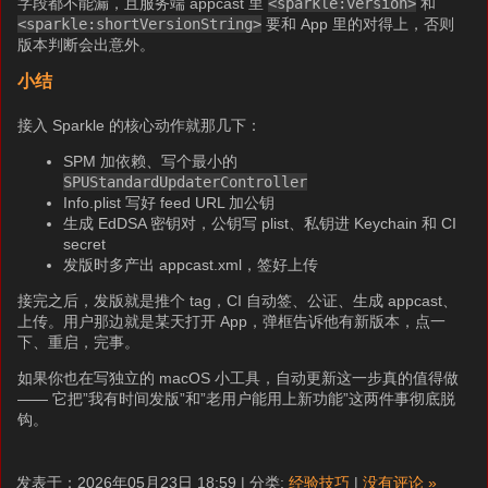
字段都不能漏，且服务端 appcast 里
<sparkle:version>
和
<sparkle:shortVersionString>
要和 App 里的对得上，否则
版本判断会出意外。
小结
接入 Sparkle 的核心动作就那几下：
SPM 加依赖、写个最小的
SPUStandardUpdaterController
Info.plist 写好 feed URL 加公钥
生成 EdDSA 密钥对，公钥写 plist、私钥进 Keychain 和 CI
secret
发版时多产出 appcast.xml，签好上传
接完之后，发版就是推个 tag，CI 自动签、公证、生成 appcast、
上传。用户那边就是某天打开 App，弹框告诉他有新版本，点一
下、重启，完事。
如果你也在写独立的 macOS 小工具，自动更新这一步真的值得做
—— 它把”我有时间发版”和”老用户能用上新功能”这两件事彻底脱
钩。
发表于：2026年05月23日 18:59 | 分类:
经验技巧
|
没有评论 »