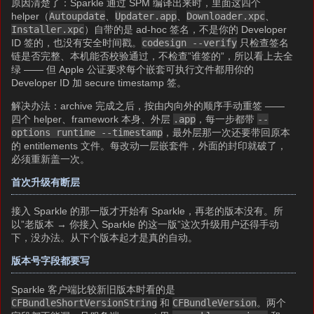
原因清楚了：Sparkle 通过 SPM 编译出来时，里面这四个
helper（
Autoupdate
、
Updater.app
、
Downloader.xpc
、
Installer.xpc
）自带的是 ad-hoc 签名，不是你的 Developer
ID 签的，也没有安全时间戳。
codesign --verify
只检查签名
链是否完整、本机能否校验通过，不检查”谁签的”，所以看上去全
绿 —— 但 Apple 公证要求每个嵌套可执行文件都用你的
Developer ID 加 secure timestamp 签。
解决办法：archive 完成之后，按由内向外的顺序手动重签 ——
四个 helper、framework 本身、外层
.app
，每一步都带
--
options runtime --timestamp
，最外层那一次还要带回原本
的 entitlements 文件。每改动一层嵌套件，外面的封印就破了，
必须重新盖一次。
首次升级有断层
接入 Sparkle 的那一版才开始有 Sparkle，再老的版本没有。所
以”老版本 → 你接入 Sparkle 的这一版”这次升级用户还得手动
下，没办法。从下个版本起才是真的自动。
版本号字段都要写
Sparkle 客户端比较新旧版本时看的是
CFBundleShortVersionString
和
CFBundleVersion
。两个