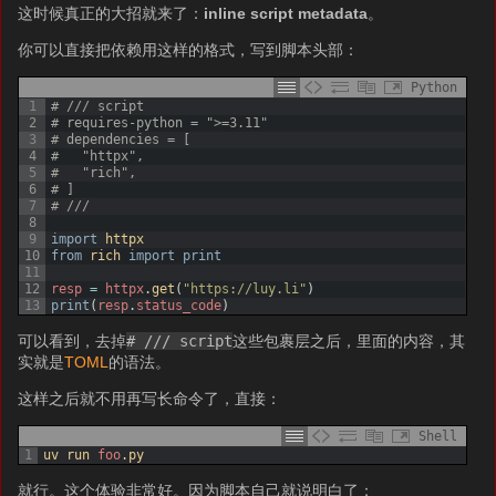
这时候真正的大招就来了：
inline script metadata
。
你可以直接把依赖用这样的格式，写到脚本头部：
Python
1
# /// script
2
# requires-python = ">=3.11"
3
# dependencies = [
4
#   "httpx",
5
#   "rich",
6
# ]
7
# ///
8
9
import
httpx
10
from
rich 
import
print
11
12
resp
=
httpx
.
get
(
"https://luy.li"
)
13
print
(
resp
.
status_code
)
可以看到，去掉
# /// script
这些包裹层之后，里面的内容，其
实就是
TOML
的语法。
这样之后就不用再写长命令了，直接：
Shell
1
uv 
run 
foo
.py
就行。这个体验非常好。因为脚本自己就说明白了：