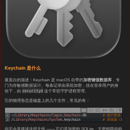
Keychain 是什么
最直白的描述：Keychain 是 macOS 自带的
加密键值数据库
，专
门为存敏感数据设计。每条记录由系统加密，挂在登录用户的身
份下，由
securityd
这个常驻守护进程管理。
它的物理形态是磁盘上的几个文件，常见的有：
1
~
/
Library
/
Keychains
/
login
.
keychain
-
db
# 用户登录 keyc
2
/
Library
/
Keychains
/
System
.
keychain
# 系统级（如 W
你不会直接读这些文件 —— 它们是加密的 SQLite，主密钥跟你的