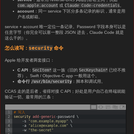
com.apple.account
或
Claude Code-credentials
。
account
：同一 service 下区分多条记录的标识，通常是用
户名或邮箱。
service + account 唯一定位一条记录。Password 字段本身可以是
任意字节（你完全可以塞一整段 JSON 进去，Claude Code 就是
这么干的）。
security
怎么读写：
命令
Apple 给开发者两套接口：
C API
：
SecItem*
这一族（旧的
SecKeychain*
已经不推
荐）。Swift / Objective-C app 一般用这个。
命令行
/usr/bin/security
：脚本和调试用。
CCAS 走的是后者，省得对接 C API；好处是用户自己在终端就能
验证一切。最常用的三条：
1
# 写入
2
security 
add
-
generic
-
password
\
3
-
s
"com.example.myapp"
\
4
-
a
"alice@example.com"
\
5
-
w
"the-secret"