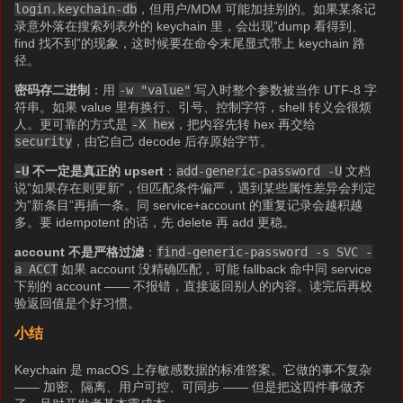
login.keychain-db
，但用户/MDM 可能加挂别的。如果某条记
录意外落在搜索列表外的 keychain 里，会出现”dump 看得到、
find 找不到”的现象，这时候要在命令末尾显式带上 keychain 路
径。
密码存二进制
：用
-w "value"
写入时整个参数被当作 UTF-8 字
符串。如果 value 里有换行、引号、控制字符，shell 转义会很烦
人。更可靠的方式是
-X hex
，把内容先转 hex 再交给
security
，由它自己 decode 后存原始字节。
-U
不一定是真正的 upsert
：
add-generic-password -U
文档
说”如果存在则更新”，但匹配条件偏严，遇到某些属性差异会判定
为”新条目”再插一条。同 service+account 的重复记录会越积越
多。要 idempotent 的话，先 delete 再 add 更稳。
account 不是严格过滤
：
find-generic-password -s SVC -
a ACCT
如果 account 没精确匹配，可能 fallback 命中同 service
下别的 account —— 不报错，直接返回别人的内容。读完后再校
验返回值是个好习惯。
小结
Keychain 是 macOS 上存敏感数据的标准答案。它做的事不复杂
—— 加密、隔离、用户可控、可同步 —— 但是把这四件事做齐