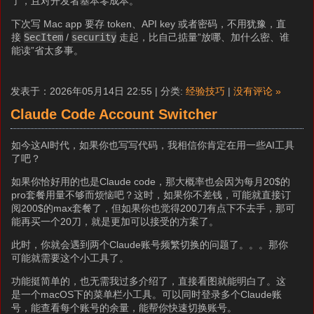
了，且对开发者基本零成本。
下次写 Mac app 要存 token、API key 或者密码，不用犹豫，直
接
SecItem
/
security
走起，比自己掂量”放哪、加什么密、谁
能读”省太多事。
发表于：2026年05月14日 22:55 | 分类:
经验技巧
|
没有评论 »
Claude Code Account Switcher
如今这AI时代，如果你也写写代码，我相信你肯定在用一些AI工具
了吧？
如果你恰好用的也是Claude code，那大概率也会因为每月20$的
pro套餐用量不够而烦恼吧？这时，如果你不差钱，可能就直接订
阅200$的max套餐了，但如果你也觉得200刀有点下不去手，那可
能再买一个20刀，就是更加可以接受的方案了。
此时，你就会遇到两个Claude账号频繁切换的问题了。。。那你
可能就需要这个小工具了。
功能挺简单的，也无需我过多介绍了，直接看图就能明白了。这
是一个macOS下的菜单栏小工具。可以同时登录多个Claude账
号，能查看每个账号的余量，能帮你快速切换账号。