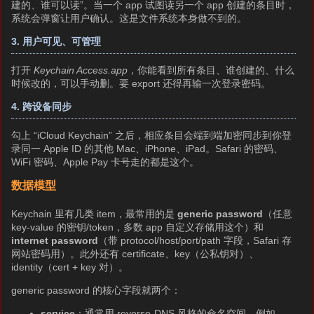
建的、谁可以读”。当一个 app 试图读另一个 app 创建的条目时，
系统会弹窗让用户确认。这是文件系统本身做不到的。
3. 用户可见、可管理
打开
Keychain Access.app
，你能看到所有条目、谁创建的、什么
时候改的，可以手动删。要 export 还得再输一次登录密码。
4. 跨设备同步
勾上 “iCloud Keychain” 之后，相应条目会端到端加密同步到你登
录同一 Apple ID 的其他 Mac、iPhone、iPad。Safari 的密码、
WiFi 密码、Apple Pay 卡号走的都是这个。
数据模型
Keychain 里有几类 item，最常用的是
generic password
（任意
key-value 的密钥/token，多数 app 自定义存储用这个）和
internet password
（带 protocol/host/port/path 字段，Safari 存
网站密码用）。此外还有 certificate、key（公私钥对）、
identity（cert + key 对）。
generic password 的核心字段就两个：
service
：通常用 reverse-DNS 风格的命名空间，例如