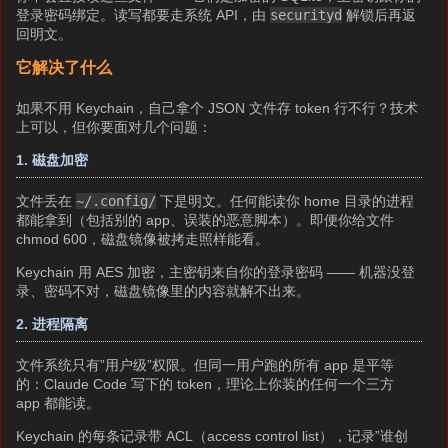
登录密码绑定。读写都要走系统 API，由
securityd
解锁后再返
回明文。
它解决了什么
如果不用 Keychain，自己拿个 JSON 文件存 token 行不行？技术
上可以，但你要面对几个问题：
1. 磁盘加密
文件丢在
~/.config/
下是明文。任何能读你 home 目录的进程
都能拿到（包括别的 app、误装的恶意脚本）。即便你给文件
chmod 600，磁盘镜像被拷走照样能看。
Keychain 用 AES 加密，主密钥来自你的登录密码 —— 机器没登
录、密码不对，磁盘镜像里的内容就解不出来。
2. 进程隔离
文件系统只有”用户级”权限。但同一用户跑的所有 app 是平等
的：Claude Code 写下的 token，理论上你装的任何一个三方
app 都能读。
Keychain 的每条记录带 ACL（access control list），记录”谁创