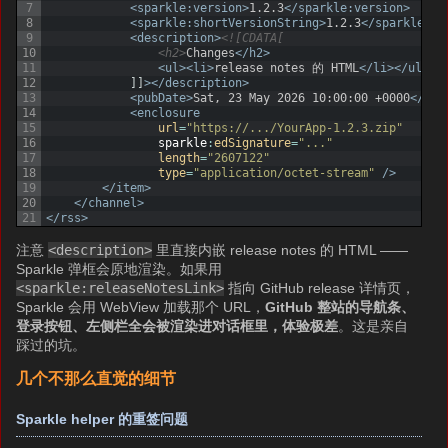
7
<sparkle:version>
1.2.3
</sparkle:version>
8
<sparkle:shortVersionString>
1.2.3
</sparkle:sh
9
<description>
<![CDATA[
10
                <h2>
Changes
</h2>
11
<ul>
<li>
release notes 的 HTML
</li>
</ul>
12
]
]
>
</description>
13
<pubDate>
Sat, 23 May 2026 10:00:00 +0000
</pub
14
<enclosure
15
url
=
"https://.../YourApp-1.2.3.zip"
16
sparkle
:
edSignature
=
"..."
17
length
=
"2607122"
18
type
=
"application/octet-stream"
 />
19
</item>
20
</channel>
21
</rss>
注意
<description>
里直接内嵌 release notes 的 HTML ——
Sparkle 弹框会原地渲染。如果用
<sparkle:releaseNotesLink>
指向 GitHub release 详情页，
Sparkle 会用 WebView 加载那个 URL，
GitHub 整站的导航条、
登录按钮、左侧栏全会被渲染进对话框里，体验极差
。这是亲自
踩过的坑。
几个不那么直觉的细节
Sparkle helper 的重签问题