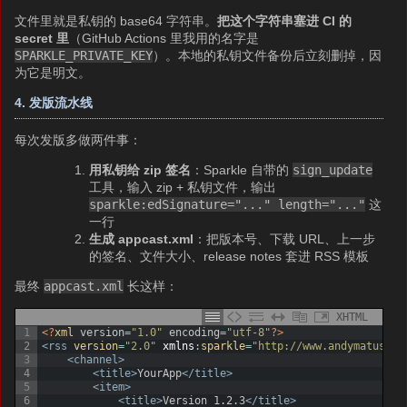
文件里就是私钥的 base64 字符串。
把这个字符串塞进 CI 的
secret 里
（GitHub Actions 里我用的名字是
SPARKLE_PRIVATE_KEY
）。本地的私钥文件备份后立刻删掉，因
为它是明文。
4. 发版流水线
每次发版多做两件事：
用私钥给 zip 签名
：Sparkle 自带的
sign_update
工具，输入 zip + 私钥文件，输出
sparkle:edSignature="..." length="..."
这
一行
生成 appcast.xml
：把版本号、下载 URL、上一步
的签名、文件大小、release notes 套进 RSS 模板
最终
appcast.xml
长这样：
XHTML
1
<?
xml 
version
=
"1.0"
encoding
=
"utf-8"
?>
2
<rss 
version
=
"2.0"
xmlns
:
sparkle
=
"http://www.andymatuscha
3
<channel>
4
<title>
YourApp
</title>
5
<item>
6
<title>
Version 1.2.3
</title>