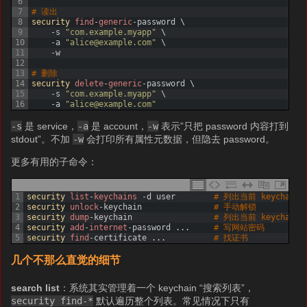
6
7
# 读出
8
security 
find
-
generic
-
password
\
9
-
s
"com.example.myapp"
\
10
-
a
"alice@example.com"
\
11
-
w
12
13
# 删除
14
security 
delete
-
generic
-
password
\
15
-
s
"com.example.myapp"
\
16
-
a
"alice@example.com"
-s
是 service，
-a
是 account，
-w
表示”只把 password 内容打到
stdout”。不加
-w
会打印所有属性元数据，但隐去 password。
更多有用的子命令：
1
security 
list
-
keychains
-
d
user
# 列出当前 keychain s
2
security 
unlock
-
keychain
# 手动解锁
3
security 
dump
-
keychain
# 列出当前 keychain
4
security 
add
-
internet
-
password
.
.
.
# 写网站密码
5
security 
find
-
certificate
.
.
.
# 找证书
几个不那么直觉的细节
search list
：系统其实管理着一个 keychain “搜索列表”，
security find-*
默认遍历整个列表。常见情况下只有