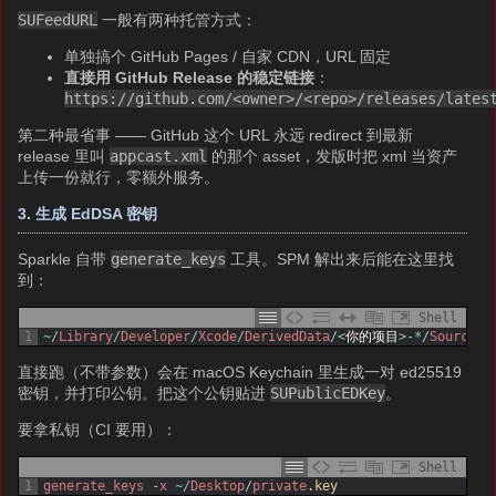
SUFeedURL
一般有两种托管方式：
单独搞个 GitHub Pages / 自家 CDN，URL 固定
直接用 GitHub Release 的稳定链接
：
https://github.com/<owner>/<repo>/releases/lates
第二种最省事 —— GitHub 这个 URL 永远 redirect 到最新
release 里叫
appcast.xml
的那个 asset，发版时把 xml 当资产
上传一份就行，零额外服务。
3. 生成 EdDSA 密钥
Sparkle 自带
generate_keys
工具。SPM 解出来后能在这里找
到：
Shell
1
~
/
Library
/
Developer
/
Xcode
/
DerivedData
/
<
你的项目
>
-
*
/
SourcePa
直接跑（不带参数）会在 macOS Keychain 里生成一对 ed25519
密钥，并打印公钥。把这个公钥贴进
SUPublicEDKey
。
要拿私钥（CI 要用）：
Shell
1
generate_keys
-
x
~
/
Desktop
/
private
.key