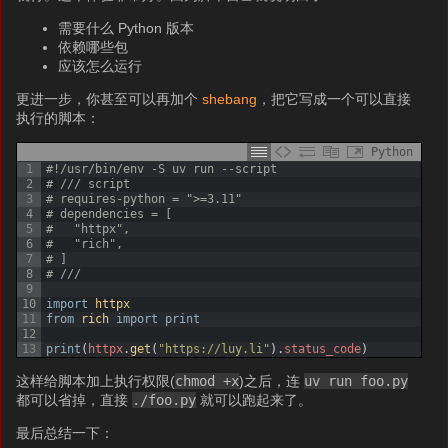
需要什么 Python 版本
依赖哪些包
应该怎么运行
更进一步，你甚至可以再加个
shebang
，把它写成一个可以直接
执行的脚本：
Python
1
#!/usr/bin/env -S uv run --script
2
# /// script
3
# requires-python = ">=3.11"
4
# dependencies = [
5
#   "httpx",
6
#   "rich",
7
# ]
8
# ///
9
10
import
httpx
11
from
rich 
import
print
12
13
print
(
httpx
.
get
(
"https://luy.li"
)
.
status_code
)
这样给脚本加上执行权限(
chmod +x
)之后，连
uv run foo.py
都可以省掉，直接
./foo.py
就可以跑起来了。
最后总结一下：