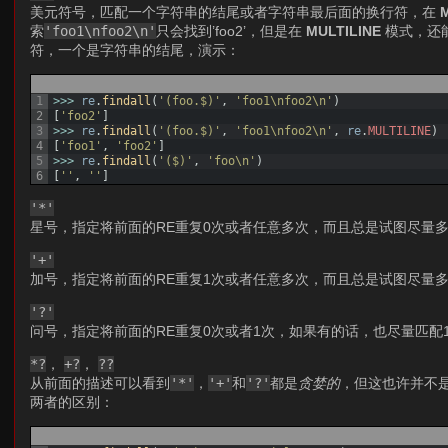
美元符号，匹配一个字符串的结尾或者字符串最后面的换行符，在
索
'foo1\nfoo2\n'
只会找到’foo2’，但是在
MULTILINE
模式，还能
符，一个是字符串的结尾，演示：
1
>>>
re
.
findall
(
'(foo.$)'
,
'foo1\nfoo2\n'
)
2
[
'foo2'
]
3
>>>
re
.
findall
(
'(foo.$)'
,
'foo1\nfoo2\n'
,
re
.
MULTILINE
)
4
[
'foo1'
,
'foo2'
]
5
>>>
re
.
findall
(
'($)'
,
'foo\n'
)
6
[
''
,
''
]
'*'
星号，指定将前面的RE重复0次或者任意多次，而且总是试图尽量
'+'
加号，指定将前面的RE重复1次或者任意多次，而且总是试图尽量
'?'
问号，指定将前面的RE重复0次或者1次，如果有的话，也尽量匹配
*?
，
+?
，
??
从前面的描述可以看到
'*'
，
'+'
和
'?'
都是
贪婪的
，但这也许并不
两者的区别：