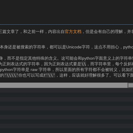
三篇文章了，和之前一样，内容出自
官方文档
，但是会有自己的理解，并
还是被搜索的字符串，都可以是Unicode字符，这点不用担心，python
，而不是指定其他特殊的含义。这可能会和python字面意义上的字符
为正则表达式的字符串，因为正则表达式要是
\\
，而字符串里，每个反斜
python字符串是 raw 字符串，所以里面的所有字符都不会被转义，比如
r
面的
'\\\\'
你也可以写成
r'\\'
，这样，应该就好理解很多了。可以看下