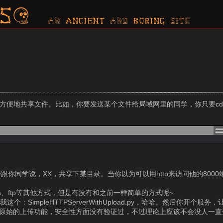
s?
AN ancient AND boring SITE
r，可以拿来方便地共享文件。比如，你要发送某个文件给局域网里的同学，你只要
你同学说，XX，共享下某目录。当你以为可以用http来访问他的800
mba、ftp等其他方式，但是有没有和之前一样简单的方式呢~
个：SimpleHTTPServerWithUpload.py，哈哈。然后你开个服
它加上了最原始的上传功能，安全性方面没有验证过，不过理论上应该不会没人一