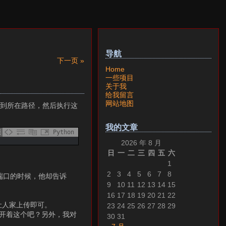
导航
下一页 »
Home
一些项目
关于我
给我留言
网站地图
cd到所在路径，然后执行这
我的文章
Python
2026 年 8 月
日
一
二
三
四
五
六
1
2
3
4
5
6
7
8
0端口的时候，他却告诉
9
10
11
12
13
14
15
16
17
18
19
20
21
22
务，让人家上传即可。
23
24
25
26
27
28
29
直开着这个吧？另外，我对
30
31