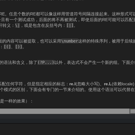
的RE。任意个数的RE都可以像这样用管道符号间隔连接起来。这种形式可
一旦有一个测试成功，后面的将不再被测试，即使后面的RE可能可以匹配
杆转义：
\|
，或是包含在反括号内：
[|]
。
面的内容可以被提取，也可以采用
\number
这样的特殊序列，被用于后续
：
[(]
、
[)]
。
的语法和含义，除了
(?P
...)
以外，表达式不会产生一个新的组。下面介
匹配任何字符，但是指定相应的标志：
re.I
(忽略大小写)、
re.L
(依赖locale
各个模式的区别，下面会有专门的一节来介绍的。使用这个语法可以代替在
E
是一样的效果）：