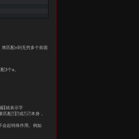
，将匹配n到无穷多个前面
配3个a。
m$]
就表示字
要匹配
']'
或
'-'
本身，
不会起特殊作用。例如