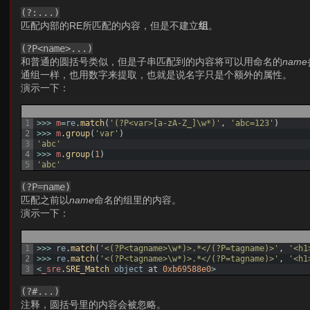
(?:...)
匹配内部的RE所匹配的内容，但是不建立
组
。
(?P<name>...)
和普通的圆括号类似，但是子串匹配到的内容将可以用命名的
name
通组一样，也用数字来提取，也就是说名字只是个额外的属性。
演示一下：
1
>>>
m
=
re
.
match
(
'(?P<var>[a-zA-Z_]\w*)'
,
'abc=123'
)
2
>>>
m
.
group
(
'var'
)
3
'abc'
4
>>>
m
.
group
(
1
)
5
'abc'
(?P=name)
匹配之前以
name
命名的组里的内容。
演示一下：
1
>>>
re
.
match
(
'<(?P<tagname>\w*)>.*</(?P=tagname)>'
,
'<h1
2
>>>
re
.
match
(
'<(?P<tagname>\w*)>.*</(?P=tagname)>'
,
'<h1
3
<
_sre
.
SRE_Match 
object
at
0xb69588e0
>
(?#...)
注释，圆括号里的内容会被忽略。