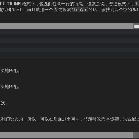
MULTILINE
模式下，也匹配任意一行的行尾。也就是说，普通模式下，
f
找到 ‘foo1’，而且就用一个
$
去搜索
'foo\n'
的话，会找到两个空的匹
多次地匹配。
多次地匹配。
1次。
是我们说要的，所以，可以在后面加个问号，将策略改为
非贪婪
，只匹配