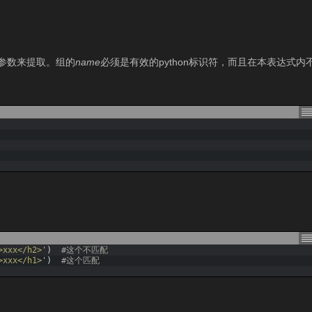
参数来提取。组的
name
必须是有效的python标识符，而且在本表达式
>xxx</h2>'
)
#这个不匹配
>xxx</h1>'
)
#这个匹配