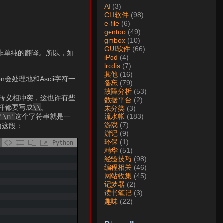
AI
(3)
CLI软件
(98)
e-file
(6)
gentoo
(49)
gmbox
(10)
GUI软件
(66)
非单纯的翻译。所以，如
iPod
(4)
lrcdis
(7)
其他
(16)
会处理地和Ascii字符一
备忘
(79)
故障分析
(53)
串转义相冲突，这也许有些
数据平台
(2)
杆都要写成
\\
。
未分类
(3)
'\n'
这个字符串就是一
流水帐
(183)
游戏
(7)
面这段：
游记
(9)
环保
(1)
Python
精华
(51)
经验技巧
(98)
编程相关
(46)
网站收集
(45)
记梦器
(2)
读书笔记
(3)
趣味
(22)