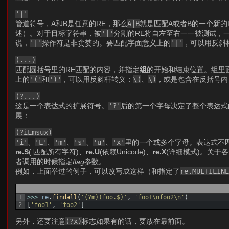
'|'
管道符号，A和B是任意的RE，那么
A|B
就是匹配A或者B的一个新
述）。对于目标字符串，被
'|'
分割的RE将自左至右一一被测试，
说，
'|'
操作符是非贪婪的。要匹配字面意义上的
'|'
，可以用反斜
(...)
匹配圆括号里的RE匹配的内容，并指定
组
的开始和结束位置。组里
上的
'('
和
')'
，可以用反斜杆转义：
\(
、
\)
，或是包含在反括号内
(?...)
这是一个表达式的扩展符号。
'?'
后的第一个字母决定了整个表达式
展：
(?iLmsux)
'i'
、
'L'
、
'm'
、
's'
、
'u'
、
'x'
里的一个或多个字母。表达式不
re.S
(.匹配所有字符)、
re.U
(依赖Unicode)、
re.X
(详细模式)。关于
者调用的时候指定
flag
参数。
例如，上面举过的例子，可以改写成这样（和指定了
re.MULTILIN
1
>>>
re
.
findall
(
'(?m)(foo.$)'
,
'foo1\nfoo2\n'
)
2
[
'foo1'
,
'foo2'
]
另外，还要注意
(?x)
标志如果有的话，要放在最前面。