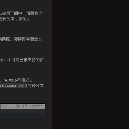
以被用于
组
中（后面将详
更长的串，换句话
的匹配。要匹配字面意义
绍几个目前已被支持的扩
)、
re.M
(多行模式)、
re.compile()
的时候或
Python