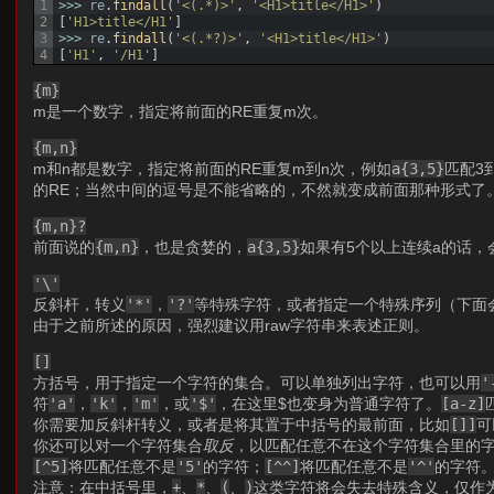
1
>>>
re
.
findall
(
'<(.*)>'
,
'<H1>title</H1>'
)
2
[
'H1>title</H1'
]
3
>>>
re
.
findall
(
'<(.*?)>'
,
'<H1>title</H1>'
)
4
[
'H1'
,
'/H1'
]
{m}
m是一个数字，指定将前面的RE重复m次。
{m,n}
m和n都是数字，指定将前面的RE重复m到n次，例如
a{3,5}
匹配3
的RE；当然中间的逗号是不能省略的，不然就变成前面那种形式了
{m,n}?
前面说的
{m,n}
，也是贪婪的，
a{3,5}
如果有5个以上连续a的话，
'\'
反斜杆，转义
'*'
，
'?'
等特殊字符，或者指定一个特殊序列（下面
由于之前所述的原因，强烈建议用raw字符串来表述正则。
[]
方括号，用于指定一个字符的集合。可以单独列出字符，也可以用
'
符
'a'
，
'k'
，
'm'
，或
'$'
，在这里$也变身为普通字符了。
[a-z]
你需要加反斜杆转义，或者是将其置于中括号的最前面，比如
[]]
可
你还可以对一个字符集合
取反
，以匹配任意不在这个字符集合里的
[^5]
将匹配任意不是
'5'
的字符；
[^^]
将匹配任意不是
'^'
的字符
注意：在中括号里，
+
、
*
、
(
、
)
这类字符将会失去特殊含义，仅作