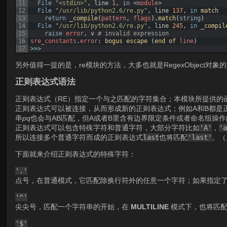
11
File
"<stdin>"
,
line
1
,
in
<
module
>
12
File
"/usr/lib/python2.6/re.py"
,
line
137
,
in
match
13
return
_compile
(
pattern
,
flags
)
.
match
(
string
)
14
File
"/usr/lib/python2.6/re.py"
,
line
245
,
in
_compil
15
raise
error
,
v
# invalid expression
16
sre_constants
.
error
:
bogus 
escape
(
end 
of 
line
)
17
>>>
另外值得一提的是，re模块的方法，大多也就是RegexObject
正则表达式语法
正则表达式（RE）指定一个与之匹配的字符集合；本模块所提供的
正则表达式可以被连接，从而形成新的正则表达式；例如A和B都是
串
pq
也会与AB匹配，但A或者B里含有边界限定条件或者命名组操
正则表达式可以包含特殊字符和普通字符，大部分字符比如
'A'
，
'
所以连接多个普通字符而成的正则表达式
last
也将匹配
'last'
。（
下面就来介绍正则表达式的特殊字符：
'.'
点号，在普通模式，它匹配除换行符外的任意一个字符；如果指定
'^'
尖尖号，匹配一个字符串的开始，在
MULTILINE
模式下，也将匹配
'$'