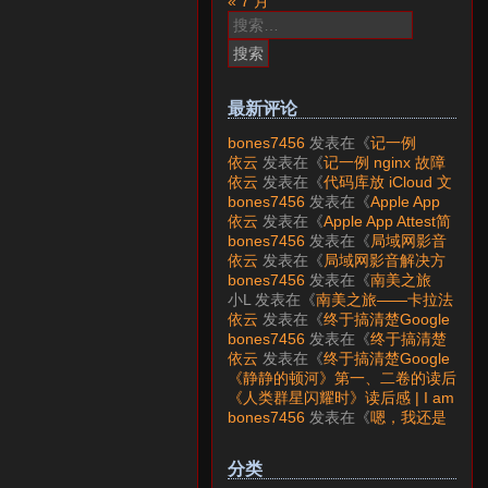
« 7 月
搜
索：
最新评论
bones7456
发表在《
记一例
nginx 故障分析
》
依云
发表在《
记一例 nginx 故障
分析
》
依云
发表在《
代码库放 iCloud 文
件夹会怎样？
》
bones7456
发表在《
Apple App
Attest简介
》
依云
发表在《
Apple App Attest简
介
》
bones7456
发表在《
局域网影音
解决方案——Jellyfin
》
依云
发表在《
局域网影音解决方
案——Jellyfin
》
bones7456
发表在《
南美之旅
——卡拉法特看莫雷诺大冰川
》
小L
发表在《
南美之旅——卡拉法
特看莫雷诺大冰川
》
依云
发表在《
终于搞清楚Google
账号的所属国家的逻辑了
》
bones7456
发表在《
终于搞清楚
Google账号的所属国家的逻辑
依云
发表在《
终于搞清楚Google
了
》
账号的所属国家的逻辑了
》
《静静的顿河》第一、二卷的读后
感 | I am LAZY bones?
发表在
《人类群星闪耀时》读后感 | I am
《
《人类群星闪耀时》读后感
》
LAZY bones?
发表在《
《显微镜
bones7456
发表在《
嗯，我还是
下的大明》读后感
》
喜欢下载mp3
》
分类