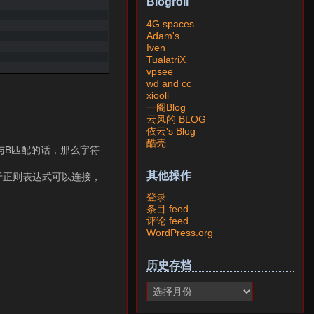
Blogroll
4G spaces
Adam's
Iven
TualatriX
vpsee
wd and cc
xiooli
一阁Blog
云风的 BLOG
依云's Blog
酷壳
与B匹配的话，那么字符
其他操作
于正则表达式可以连接，
登录
条目 feed
评论 feed
WordPress.org
历史存档