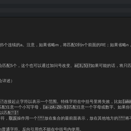
到5个连续的a。注意，如果省略m，将匹配0到n个前面的RE；如果省略n
。
会匹配5个，这个也可以通过加问号改变。
a{3,5}?
如果可能的话，将只匹
会详述）
-'
连接起止字符以表示一个范围。特殊字符在中括号里将失效，比如
[ak
匹配任意一个小写字母，
[a-zA-Z0-9]
匹配任意一个字母或数字。如果你
以匹配
']'
字符，
取反
操作用一个
'^'
放在集合的最前面表示，放在其他地方的
'^'
将
。
为普通字符。反向引用也不能在中括号内使用。