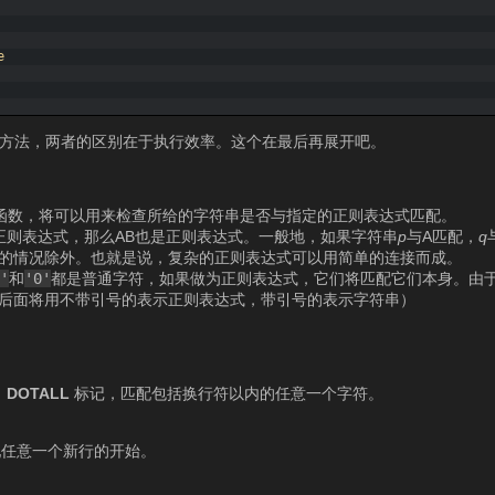
e
对象的方法，两者的区别在于执行效率。这个在最后再展开吧。
函数，将可以用来检查所给的字符串是否与指定的正则表达式匹配。
正则表达式，那么AB也是正则表达式。一般地，如果字符串
p
与A匹配，
q
作的情况除外。也就是说，复杂的正则表达式可以用简单的连接而成。
a'
和
'0'
都是普通字符，如果做为正则表达式，它们将匹配它们本身。由
后面将用不带引号的表示正则表达式，带引号的表示字符串）
了
DOTALL
标记，匹配包括换行符以内的任意一个字符。
任意一个新行的开始。