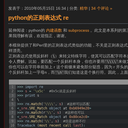
发表于：2010年05月15日 16:34 | 分类:
精华
|
34 个评论 »
python的正则表达式 re
延伸阅读：python的
内建函数
和
subprocess
。此文是本系列的第
果我理解有误，欢迎指正，谢谢。
本模块提供了和Perl里的正则表达式类似的功能，不关是正则表达式本身
样漂亮。
正则表达式使用反斜杆（
\
）来转义特殊字符，使其可以匹配字符本身
令人费解。比如，要匹配一个反斜杆本身，你也许要用
'\\\\'
来做
你也可以在字符串前加上 r 这个前缀来避免部分疑惑，因为 r 开头的
个反斜杆加上一字母n，而
'\n'
我们知道这是个换行符。因此，上
1
>>>
import
re
2
>>>
s
=
'\x5c'
#0x5c就是反斜杆
3
>>>
print
s
4
\
5
>>>
re
.
match
(
'\\\\'
,
s
)
#这样可以匹配
6
<
_sre
.
SRE_Match 
object
at
0xb6949e20
>
7
>>>
re
.
match
(
r
'\\'
,
s
)
#这样也可以
8
<
_sre
.
SRE_Match 
object
at
0x80ce2c0
>
9
>>>
re
.
match
(
'\\'
,
s
)
#但是这样不行
10
Traceback
(
most 
recent 
call 
last
)
: