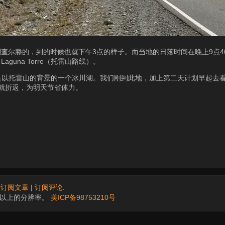
查尔滕的，到的时候也就下午3点的样子。而当地的日落时间在晚上9点4
una Torre（托雷山路线）。
说是以托雷山的背景的一个冰川湖。我们刚到此地，加上第二天计划早起去
就折返，为明天节省体力。
.
订阅文章
|
订阅评论
.
68以上的分辨率。
美ICP备98753210号