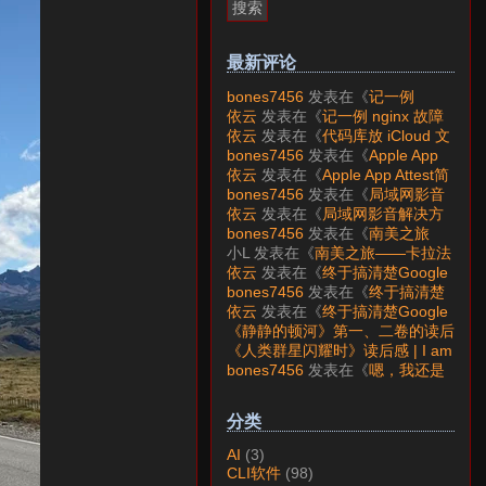
最新评论
bones7456
发表在《
记一例
nginx 故障分析
》
依云
发表在《
记一例 nginx 故障
分析
》
依云
发表在《
代码库放 iCloud 文
件夹会怎样？
》
bones7456
发表在《
Apple App
Attest简介
》
依云
发表在《
Apple App Attest简
介
》
bones7456
发表在《
局域网影音
解决方案——Jellyfin
》
依云
发表在《
局域网影音解决方
案——Jellyfin
》
bones7456
发表在《
南美之旅
——卡拉法特看莫雷诺大冰川
》
小L
发表在《
南美之旅——卡拉法
特看莫雷诺大冰川
》
依云
发表在《
终于搞清楚Google
账号的所属国家的逻辑了
》
bones7456
发表在《
终于搞清楚
Google账号的所属国家的逻辑
依云
发表在《
终于搞清楚Google
了
》
账号的所属国家的逻辑了
》
《静静的顿河》第一、二卷的读后
感 | I am LAZY bones?
发表在
《人类群星闪耀时》读后感 | I am
《
《人类群星闪耀时》读后感
》
LAZY bones?
发表在《
《显微镜
bones7456
发表在《
嗯，我还是
下的大明》读后感
》
喜欢下载mp3
》
分类
AI
(3)
CLI软件
(98)