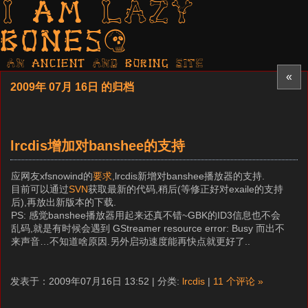
I am LAZY
bones?
AN ancient AND boring SITE
«
2009年 07月 16日 的归档
lrcdis增加对banshee的支持
应网友xfsnowind的
要求
,lrcdis新增对banshee播放器的支持.
目前可以通过
SVN
获取最新的代码,稍后(等修正好对exaile的支持
后),再放出新版本的下载.
PS: 感觉banshee播放器用起来还真不错~GBK的ID3信息也不会
乱码,就是有时候会遇到 GStreamer resource error: Busy 而出不
来声音…不知道啥原因.另外启动速度能再快点就更好了..
发表于：2009年07月16日 13:52 | 分类:
lrcdis
|
11 个评论 »