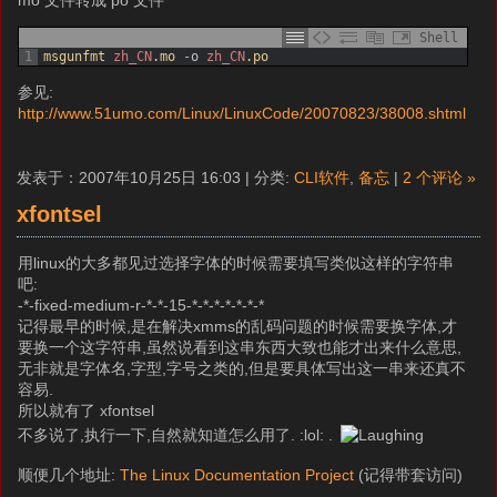
Shell
1
msgunfmt 
zh_CN
.mo
-
o
zh_CN
.po
参见:
http://www.51umo.com/Linux/LinuxCode/20070823/38008.shtml
发表于：2007年10月25日 16:03 | 分类:
CLI软件
,
备忘
|
2 个评论 »
xfontsel
用linux的大多都见过选择字体的时候需要填写类似这样的字符串
吧:
-*-fixed-medium-r-*-*-15-*-*-*-*-*-*-*
记得最早的时候,是在解决xmms的乱码问题的时候需要换字体,才
要换一个这字符串,虽然说看到这串东西大致也能才出来什么意思,
无非就是字体名,字型,字号之类的,但是要具体写出这一串来还真不
容易.
所以就有了 xfontsel
不多说了,执行一下,自然就知道怎么用了. :lol: .
顺便几个地址:
The Linux Documentation Project
(记得带套访问)