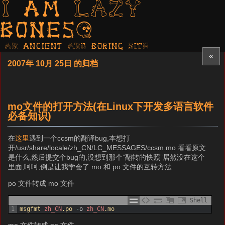
I am LAZY
bones?
AN ancient AND boring SITE
«
2007年 10月 25日 的归档
mo文件的打开方法(在Linux下开发多语言软件
必备知识)
在
这里
遇到一个ccsm的翻译bug,本想打
开/usr/share/locale/zh_CN/LC_MESSAGES/ccsm.mo 看看原文
是什么,然后提交个bug的,没想到那个”翻转的快照”居然没在这个
里面,呵呵,倒是让我学会了 mo 和 po 文件的互转方法.
po 文件转成 mo 文件
Shell
1
msgfmt 
zh_CN
.po
-
o
zh_CN
.mo
mo 文件转成 po 文件